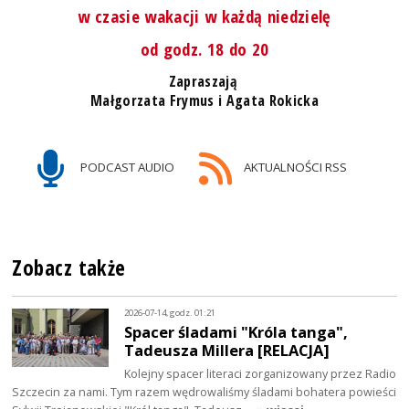
w czasie wakacji w każdą niedzielę
od godz. 18 do 20
Zapraszają
Małgorzata Frymus i Agata Rokicka
PODCAST AUDIO
AKTUALNOŚCI RSS
Zobacz także
2026-07-14, godz. 01:21
Spacer śladami "Króla tanga",
Tadeusza Millera [RELACJA]
Kolejny spacer literaci zorganizowany przez Radio
Szczecin za nami. Tym razem wędrowaliśmy śladami bohatera powieści