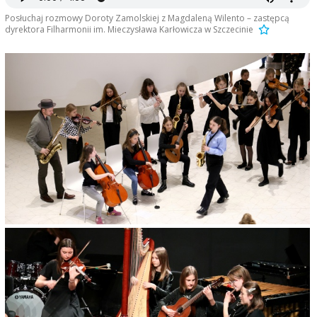
Posłuchaj rozmowy Doroty Zamolskiej z Magdaleną Wilento – zastępcą
dyrektora Filharmonii im. Mieczysława Karłowicza w Szczecinie