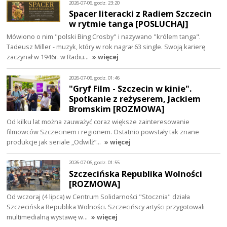
2026-07-06, godz. 23:20
Spacer literacki z Radiem Szczecin
w rytmie tanga [POSLUCHAJ]
Mówiono o nim "polski Bing Crosby" i nazywano "królem tanga".
Tadeusz Miller - muzyk, który w rok nagrał 63 single. Swoją karierę
zaczynał w 1946r. w Radiu…
» więcej
2026-07-06, godz. 01:46
"Gryf Film - Szczecin w kinie".
Spotkanie z reżyserem, Jackiem
Bromskim [ROZMOWA]
Od kilku lat można zauważyć coraz większe zainteresowanie
filmowców Szczecinem i regionem. Ostatnio powstały tak znane
produkcje jak seriale „Odwilż”…
» więcej
2026-07-06, godz. 01:55
Szczecińska Republika Wolności
[ROZMOWA]
Od wczoraj (4 lipca) w Centrum Solidarności "Stocznia" działa
Szczecińska Republika Wolności. Szczecińscy artyści przygotowali
multimedialną wystawę w…
» więcej