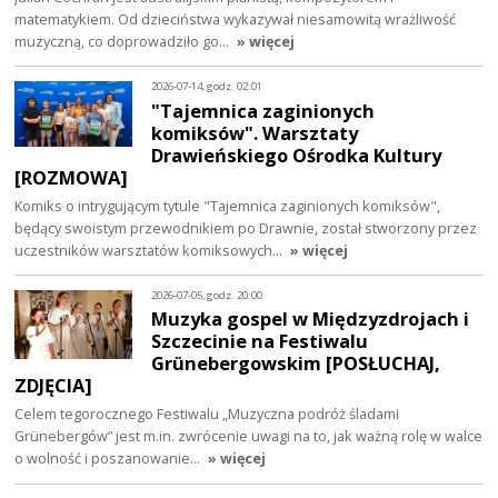
matematykiem. Od dzieciństwa wykazywał niesamowitą wrażliwość
muzyczną, co doprowadziło go…
» więcej
2026-07-14, godz. 02:01
"Tajemnica zaginionych
komiksów". Warsztaty
Drawieńskiego Ośrodka Kultury
[ROZMOWA]
Komiks o intrygującym tytule "Tajemnica zaginionych komiksów",
będący swoistym przewodnikiem po Drawnie, został stworzony przez
uczestników warsztatów komiksowych…
» więcej
2026-07-05, godz. 20:00
Muzyka gospel w Międzyzdrojach i
Szczecinie na Festiwalu
Grünebergowskim [POSŁUCHAJ,
ZDJĘCIA]
Celem tegorocznego Festiwalu „Muzyczna podróż śladami
Grünebergów” jest m.in. zwrócenie uwagi na to, jak ważną rolę w walce
o wolność i poszanowanie…
» więcej