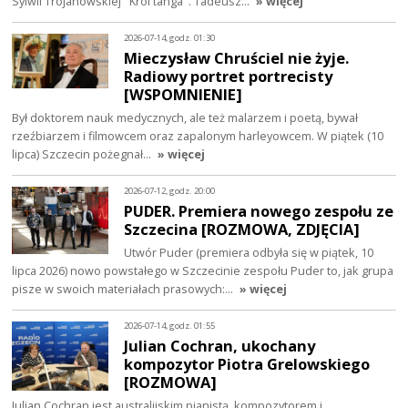
Sylwii Trojanowskiej "Król tanga". Tadeusz…
» więcej
2026-07-14, godz. 01:30
Mieczysław Chruściel nie żyje.
Radiowy portret portrecisty
[WSPOMNIENIE]
Był doktorem nauk medycznych, ale też malarzem i poetą, bywał
rzeźbiarzem i filmowcem oraz zapalonym harleyowcem. W piątek (10
lipca) Szczecin pożegnał…
» więcej
2026-07-12, godz. 20:00
PUDER. Premiera nowego zespołu ze
Szczecina [ROZMOWA, ZDJĘCIA]
Utwór Puder (premiera odbyła się w piątek, 10
lipca 2026) nowo powstałego w Szczecinie zespołu Puder to, jak grupa
pisze w swoich materiałach prasowych:…
» więcej
2026-07-14, godz. 01:55
Julian Cochran, ukochany
kompozytor Piotra Grelowskiego
[ROZMOWA]
Julian Cochran jest australijskim pianistą, kompozytorem i