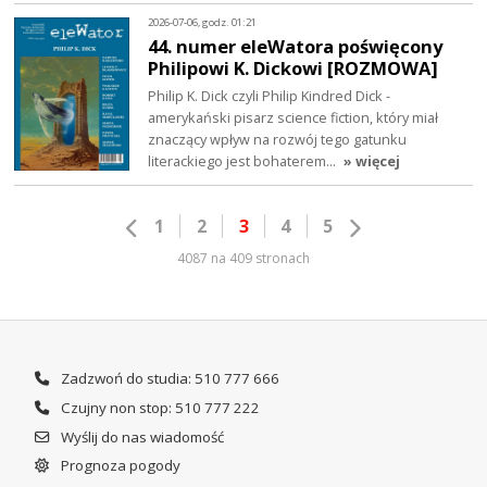
2026-07-06, godz. 01:21
44. numer eleWatora poświęcony
Philipowi K. Dickowi [ROZMOWA]
Philip K. Dick czyli Philip Kindred Dick -
amerykański pisarz science fiction, który miał
znaczący wpływ na rozwój tego gatunku
literackiego jest bohaterem…
» więcej
1
2
3
4
5
4087 na 409 stronach
Zadzwoń do studia: 510 777 666
Czujny non stop: 510 777 222
Wyślij do nas wiadomość
Prognoza pogody