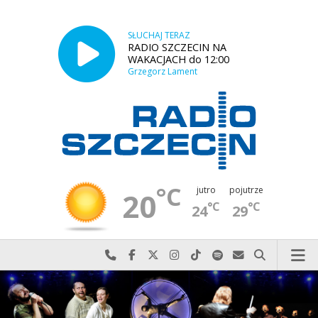
SŁUCHAJ TERAZ
RADIO SZCZECIN NA
WAKACJACH do 12:00
Grzegorz Lament
°C
jutro
pojutrze
20
°C
°C
24
29
Najlepiej po prostu do nas zadzwoń
Odwiedź nas na Facebook-u
Odwiedź nas na X
Odwiedź nas na Instagram-ie
Odwiedź nas na TikTok-u
Szukaj nas na Spotify
Wyślij do nas w
Szukaj