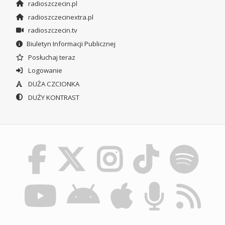
radioszczecin.pl
radioszczecinextra.pl
radioszczecin.tv
Biuletyn Informacji Publicznej
Posłuchaj teraz
Logowanie
DUŻA CZCIONKA
DUŻY KONTRAST