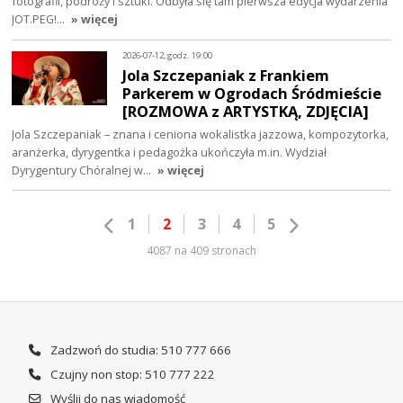
fotografii, podróży i sztuki. Odbyła się tam pierwsza edycja wydarzenia
JOT.PEG!…
» więcej
2026-07-12, godz. 19:00
Jola Szczepaniak z Frankiem
Parkerem w Ogrodach Śródmieście
[ROZMOWA z ARTYSTKĄ, ZDJĘCIA]
Jola Szczepaniak – znana i ceniona wokalistka jazzowa, kompozytorka,
aranżerka, dyrygentka i pedagożka ukończyła m.in. Wydział
Dyrygentury Chóralnej w…
» więcej
1
2
3
4
5
4087 na 409 stronach
Zadzwoń do studia: 510 777 666
Czujny non stop: 510 777 222
Wyślij do nas wiadomość