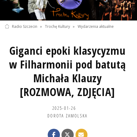
Radio Szczecin
»
Trochę Kultury
»
Wydarzenia aktualne
Giganci epoki klasycyzmu
w Filharmonii pod batutą
Michała Klauzy
[ROZMOWA, ZDJĘCIA]
2025-01-26
DOROTA ZAMOLSKA