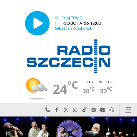
SŁUCHAJ TERAZ
HIT-SOBOTA do 19:00
Sebastian Roszkowski
°C
jutro
pojutrze
24
°C
°C
30
32
Najlepiej po prostu do nas zadzwoń
Odwiedź nas na Facebook-u
Odwiedź nas na X
Odwiedź nas na Instagram-ie
Odwiedź nas na TikTok-u
Szukaj nas na Spotify
Wyślij do nas w
Szukaj