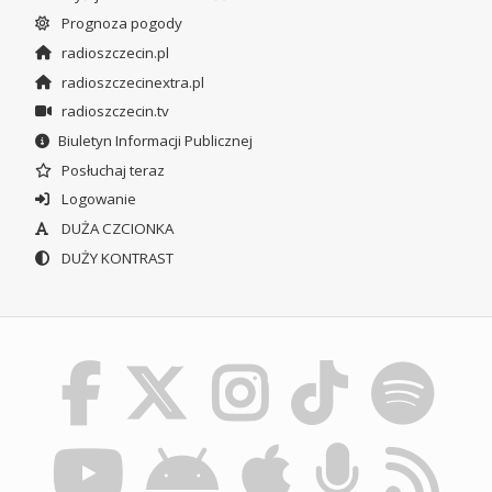
Prognoza pogody
radioszczecin.pl
radioszczecinextra.pl
radioszczecin.tv
Biuletyn Informacji Publicznej
Posłuchaj teraz
Logowanie
DUŻA CZCIONKA
DUŻY KONTRAST