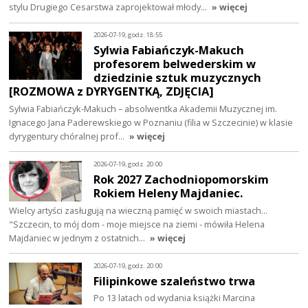
stylu Drugiego Cesarstwa zaprojektował młody…
» więcej
2026-07-19, godz. 18:55
Sylwia Fabiańczyk-Makuch
profesorem belwederskim w
dziedzinie sztuk muzycznych
[ROZMOWA z DYRYGENTKĄ, ZDJĘCIA]
Sylwia Fabiańczyk-Makuch – absolwentka Akademii Muzycznej im.
Ignacego Jana Paderewskiego w Poznaniu (filia w Szczecinie) w klasie
dyrygentury chóralnej prof…
» więcej
2026-07-19, godz. 20:00
Rok 2027 Zachodniopomorskim
Rokiem Heleny Majdaniec.
Wielcy artyści zasługują na wieczną pamięć w swoich miastach...
"Szczecin, to mój dom - moje miejsce na ziemi - mówiła Helena
Majdaniec w jednym z ostatnich…
» więcej
2026-07-19, godz. 20:00
Filipinkowe szaleństwo trwa
Po 13 latach od wydania książki Marcina