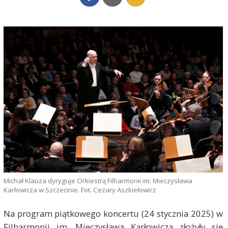
Michał Klauza dyryguje Orkiestrą Filharmonii im. Mieczysława
Karłowicza w Szczecinie. Fot. Cezary Aszkiełowicz
Na program piątkowego koncertu (24 stycznia 2025) w
Filharmonii im. Mieczysława Karłowicza złożyły się