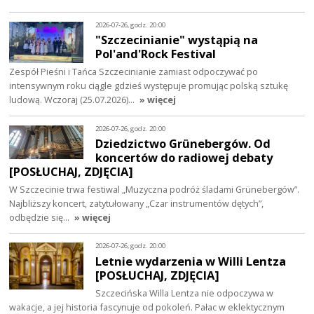
2026-07-26, godz. 20:00
"Szczecinianie" wystąpią na
Pol'and'Rock Festival
Zespół Pieśni i Tańca Szczecinianie zamiast odpoczywać po
intensywnym roku ciągle gdzieś występuje promując polską sztukę
ludową. Wczoraj (25.07.2026)…
» więcej
2026-07-26, godz. 20:00
Dziedzictwo Grünebergów. Od
koncertów do radiowej debaty
[POSŁUCHAJ, ZDJĘCIA]
W Szczecinie trwa festiwal „Muzyczna podróż śladami Grünebergów”.
Najbliższy koncert, zatytułowany „Czar instrumentów dętych”,
odbędzie się…
» więcej
2026-07-26, godz. 20:00
Letnie wydarzenia w Willi Lentza
[POSŁUCHAJ, ZDJĘCIA]
Szczecińska Willa Lentza nie odpoczywa w
wakacje, a jej historia fascynuje od pokoleń. Pałac w eklektycznym