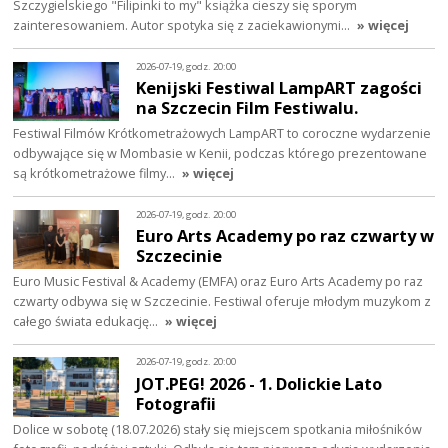
Szczygielskiego "Filipinki to my" książka cieszy się sporym
zainteresowaniem. Autor spotyka się z zaciekawionymi…
» więcej
2026-07-19, godz. 20:00
Kenijski Festiwal LampART zagości
na Szczecin Film Festiwalu.
Festiwal Filmów Krótkometrażowych LampART to coroczne wydarzenie
odbywające się w Mombasie w Kenii, podczas którego prezentowane
są krótkometrażowe filmy…
» więcej
2026-07-19, godz. 20:00
Euro Arts Academy po raz czwarty w
Szczecinie
Euro Music Festival & Academy (EMFA) oraz Euro Arts Academy po raz
czwarty odbywa się w Szczecinie. Festiwal oferuje młodym muzykom z
całego świata edukację…
» więcej
2026-07-19, godz. 20:00
JOT.PEG! 2026 - 1. Dolickie Lato
Fotografii
Dolice w sobotę (18.07.2026) stały się miejscem spotkania miłośników