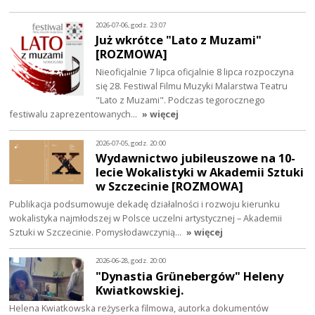
2026-07-06, godz. 23:07
Już wkrótce "Lato z Muzami"
[ROZMOWA]
Nieoficjalnie 7 lipca oficjalnie 8 lipca rozpoczyna
się 28. Festiwal Filmu Muzyki Malarstwa Teatru
"Lato z Muzami". Podczas tegorocznego
festiwalu zaprezentowanych…
» więcej
2026-07-05, godz. 20:00
Wydawnictwo jubileuszowe na 10-
lecie Wokalistyki w Akademii Sztuki
w Szczecinie [ROZMOWA]
Publikacja podsumowuje dekadę działalności i rozwoju kierunku
wokalistyka najmłodszej w Polsce uczelni artystycznej – Akademii
Sztuki w Szczecinie. Pomysłodawczynią…
» więcej
2026-06-28, godz. 20:00
"Dynastia Grünebergów" Heleny
Kwiatkowskiej.
Helena Kwiatkowska reżyserka filmowa, autorka dokumentów