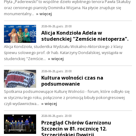
Płyta „Paderewski” to wspólne dzieło wybitnego tenora Pawła Skałuby
oraz cenionego pianisty Dominika Wizjana. Na płycie znajduje się
monumentalny…
» więcej
2026-06-28, godz. 20:00
Alicja Kondzioła Adela w
studenckiej "Zemście nietoperza".
Alicja Kondzioła, studentka Wydziału Wokalno‑Aktorskiego z klasy
śpiewu solowego prof. dr hab. Katarzyny Dondalskiej, wystąpiła w
studenckiej "Zemście…
» więcej
2026-06-28, godz. 20:00
Kultura wolności czas na
podsumowanie
Spotkania podsumowujące Kulturę Wolności - forum, które odbyło się
w styczniu tego roku, połączone z promocją bibuły pokongresowej
czyli wydawnictwa…
» więcej
2026-06-28, godz. 20:00
Przegląd Chórów Garnizonu
Szczecin w 81. rocznicę 12.
Szczecińskiej Dywizji