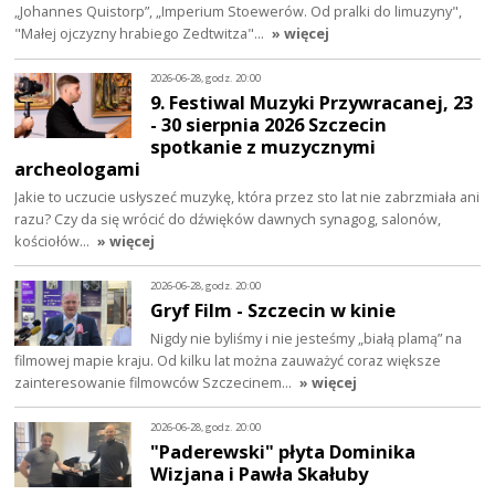
„Johannes Quistorp”, „Imperium Stoewerów. Od pralki do limuzyny",
"Małej ojczyzny hrabiego Zedtwitza"…
» więcej
2026-06-28, godz. 20:00
9. Festiwal Muzyki Przywracanej, 23
- 30 sierpnia 2026 Szczecin
spotkanie z muzycznymi
archeologami
Jakie to uczucie usłyszeć muzykę, która przez sto lat nie zabrzmiała ani
razu? Czy da się wrócić do dźwięków dawnych synagog, salonów,
kościołów…
» więcej
2026-06-28, godz. 20:00
Gryf Film - Szczecin w kinie
Nigdy nie byliśmy i nie jesteśmy „białą plamą” na
filmowej mapie kraju. Od kilku lat można zauważyć coraz większe
zainteresowanie filmowców Szczecinem…
» więcej
2026-06-28, godz. 20:00
"Paderewski" płyta Dominika
Wizjana i Pawła Skałuby