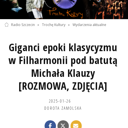
Radio Szczecin
»
Trochę Kultury
»
Wydarzenia aktualne
Giganci epoki klasycyzmu
w Filharmonii pod batutą
Michała Klauzy
[ROZMOWA, ZDJĘCIA]
2025-01-26
DOROTA ZAMOLSKA