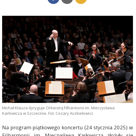
Michał Klauza dyryguje Orkiestrą Filharmonii im. Mieczysława
Karłowicza w Szczecinie. Fot. Cezary Aszkiełowicz
Na program piątkowego koncertu (24 stycznia 2025) w
Filharmonii im. Mieczysława Karłowicza złożyły się