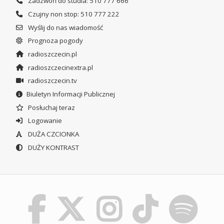
Zadzwoń do studia: 510 777 666
Czujny non stop: 510 777 222
Wyślij do nas wiadomość
Prognoza pogody
radioszczecin.pl
radioszczecinextra.pl
radioszczecin.tv
Biuletyn Informacji Publicznej
Posłuchaj teraz
Logowanie
DUŻA CZCIONKA
DUŻY KONTRAST