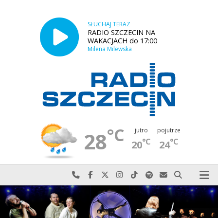
SŁUCHAJ TERAZ
RADIO SZCZECIN NA
WAKACJACH do 17:00
Milena Milewska
°C
jutro
pojutrze
28
°C
°C
20
24
Najlepiej po prostu do nas zadzwoń
Odwiedź nas na Facebook-u
Odwiedź nas na X
Odwiedź nas na Instagram-ie
Odwiedź nas na TikTok-u
Szukaj nas na Spotify
Wyślij do nas w
Szukaj