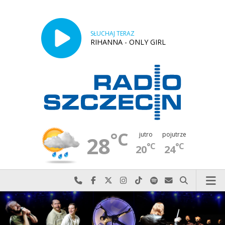
SŁUCHAJ TERAZ
RIHANNA - ONLY GIRL
°C
jutro
pojutrze
28
°C
°C
20
24
Najlepiej po prostu do nas zadzwoń
Odwiedź nas na Facebook-u
Odwiedź nas na X
Odwiedź nas na Instagram-ie
Odwiedź nas na TikTok-u
Szukaj nas na Spotify
Wyślij do nas w
Szukaj