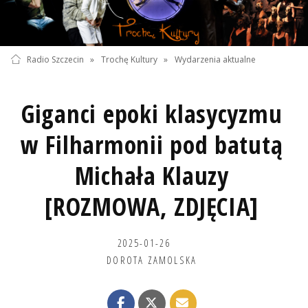
Radio Szczecin
»
Trochę Kultury
»
Wydarzenia aktualne
Giganci epoki klasycyzmu
w Filharmonii pod batutą
Michała Klauzy
[ROZMOWA, ZDJĘCIA]
2025-01-26
DOROTA ZAMOLSKA