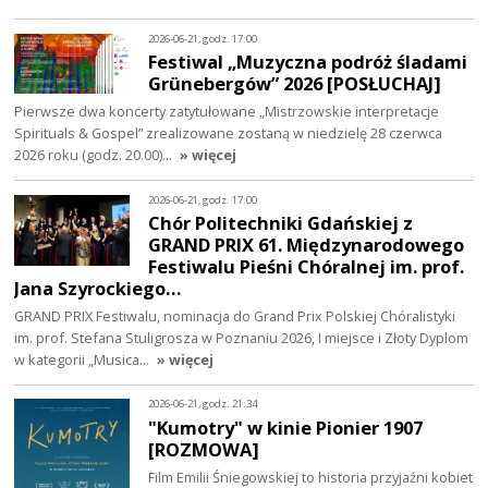
2026-06-21, godz. 17:00
Festiwal „Muzyczna podróż śladami
Grünebergów” 2026 [POSŁUCHAJ]
Pierwsze dwa koncerty zatytułowane „Mistrzowskie interpretacje
Spirituals & Gospel” zrealizowane zostaną w niedzielę 28 czerwca
2026 roku (godz. 20.00)…
» więcej
2026-06-21, godz. 17:00
Chór Politechniki Gdańskiej z
GRAND PRIX 61. Międzynarodowego
Festiwalu Pieśni Chóralnej im. prof.
Jana Szyrockiego…
GRAND PRIX Festiwalu, nominacja do Grand Prix Polskiej Chóralistyki
im. prof. Stefana Stuligrosza w Poznaniu 2026, I miejsce i Złoty Dyplom
w kategorii „Musica…
» więcej
2026-06-21, godz. 21:34
"Kumotry" w kinie Pionier 1907
[ROZMOWA]
Film Emilii Śniegowskiej to historia przyjaźni kobiet