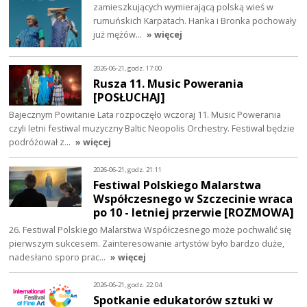
zamieszkujących wymierającą polską wieś w
rumuńskich Karpatach. Hanka i Bronka pochowały
już mężów…
» więcej
2026-06-21, godz. 17:00
Rusza 11. Music Powerania
[POSŁUCHAJ]
Bajecznym Powitanie Lata rozpoczęło wczoraj 11. Music Powerania
czyli letni festiwal muzyczny Baltic Neopolis Orchestry. Festiwal będzie
podróżował z…
» więcej
2026-06-21, godz. 21:11
Festiwal Polskiego Malarstwa
Współczesnego w Szczecinie wraca
po 10 - letniej przerwie [ROZMOWA]
26. Festiwal Polskiego Malarstwa Współczesnego może pochwalić się
pierwszym sukcesem. Zainteresowanie artystów było bardzo duże,
nadesłano sporo prac…
» więcej
2026-06-21, godz. 22:04
Spotkanie edukatorów sztuki w