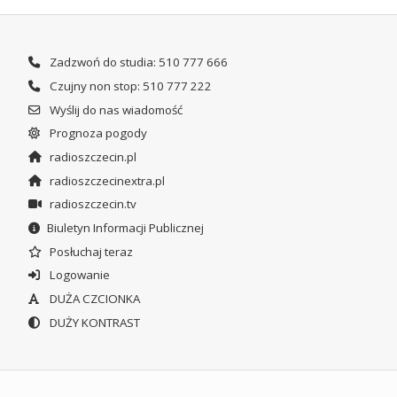
Zadzwoń do studia: 510 777 666
Czujny non stop: 510 777 222
Wyślij do nas wiadomość
Prognoza pogody
radioszczecin.pl
radioszczecinextra.pl
radioszczecin.tv
Biuletyn Informacji Publicznej
Posłuchaj teraz
Logowanie
DUŻA CZCIONKA
DUŻY KONTRAST