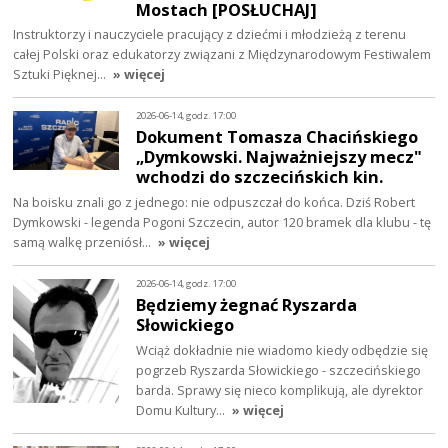
Mostach [POSŁUCHAJ]
Instruktorzy i nauczyciele pracujący z dziećmi i młodzieżą z terenu
całej Polski oraz edukatorzy związani z Międzynarodowym Festiwalem
Sztuki Pięknej…
» więcej
2026-06-14, godz. 17:00
Dokument Tomasza Chacińskiego
„Dymkowski. Najważniejszy mecz"
wchodzi do szczecińskich kin.
Na boisku znali go z jednego: nie odpuszczał do końca. Dziś Robert
Dymkowski - legenda Pogoni Szczecin, autor 120 bramek dla klubu - tę
samą walkę przeniósł…
» więcej
2026-06-14, godz. 17:00
Będziemy żegnać Ryszarda
Słowickiego
Wciąż dokładnie nie wiadomo kiedy odbędzie się
pogrzeb Ryszarda Słowickiego - szczecińskiego
barda. Sprawy się nieco komplikują, ale dyrektor
Domu Kultury…
» więcej