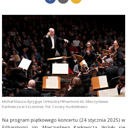
Michał Klauza dyryguje Orkiestrą Filharmonii im. Mieczysława
Karłowicza w Szczecinie. Fot. Cezary Aszkiełowicz
Na program piątkowego koncertu (24 stycznia 2025) w
Filharmonii im. Mieczysława Karłowicza złożyły się