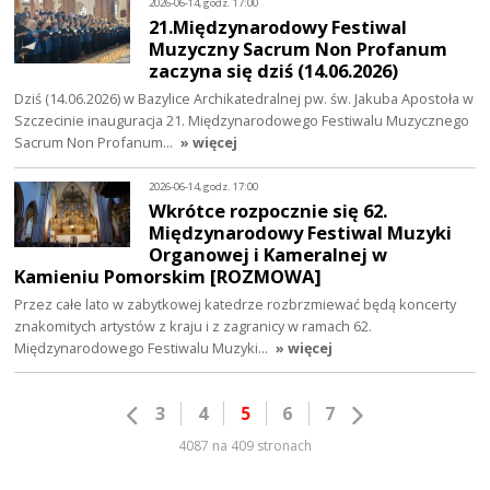
2026-06-14, godz. 17:00
21.Międzynarodowy Festiwal
Muzyczny Sacrum Non Profanum
zaczyna się dziś (14.06.2026)
Dziś (14.06.2026) w Bazylice Archikatedralnej pw. św. Jakuba Apostoła w
Szczecinie inauguracja 21. Międzynarodowego Festiwalu Muzycznego
Sacrum Non Profanum…
» więcej
2026-06-14, godz. 17:00
Wkrótce rozpocznie się 62.
Międzynarodowy Festiwal Muzyki
Organowej i Kameralnej w
Kamieniu Pomorskim [ROZMOWA]
Przez całe lato w zabytkowej katedrze rozbrzmiewać będą koncerty
znakomitych artystów z kraju i z zagranicy w ramach 62.
Międzynarodowego Festiwalu Muzyki…
» więcej
3
4
5
6
7
4087 na 409 stronach