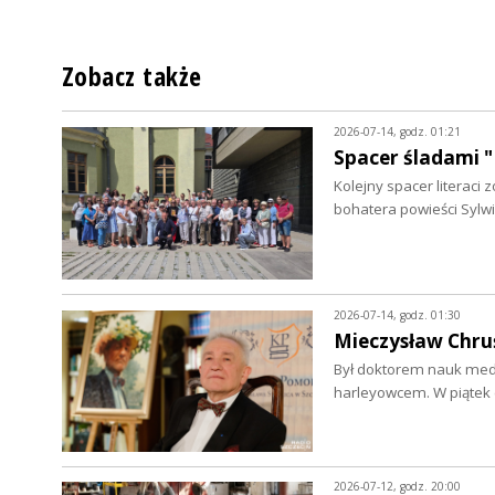
Zobacz także
2026-07-14, godz. 01:21
Spacer śladami "
Kolejny spacer literac
bohatera powieści Sylwi
2026-07-14, godz. 01:30
Mieczysław Chruś
Był doktorem nauk medy
harleyowcem. W piątek 
2026-07-12, godz. 20:00