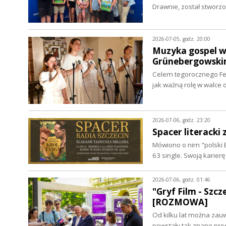
Drawnie, został stwor
2026-07-05, godz. 20:00
Muzyka gospel w 
Grünebergowski
Celem tegorocznego Fes
jak ważną rolę w walce
2026-07-06, godz. 23:20
Spacer literacki
Mówiono o nim "polski B
63 single. Swoją karier
2026-07-06, godz. 01:46
"Gryf Film - Szc
[ROZMOWA]
Od kilku lat można zau
powstały tak znane prod