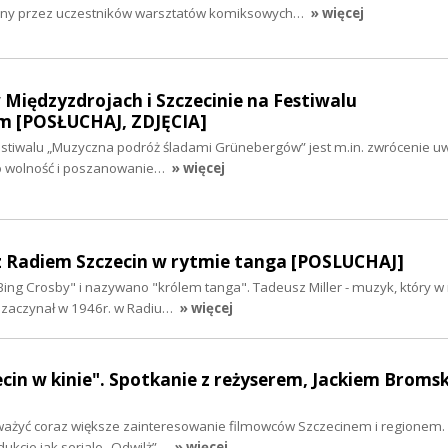
zony przez uczestników warsztatów komiksowych…
» więcej
Międzyzdrojach i Szczecinie na Festiwalu
m [POSŁUCHAJ, ZDJĘCIA]
tiwalu „Muzyczna podróż śladami Grünebergów” jest m.in. zwrócenie uwa
 o wolność i poszanowanie…
» więcej
 z Radiem Szczecin w rytmie tanga [POSLUCHAJ]
ing Crosby" i nazywano "królem tanga". Tadeusz Miller - muzyk, który w 
ę zaczynał w 1946r. w Radiu…
» więcej
zecin w kinie". Spotkanie z reżyserem, Jackiem Broms
ważyć coraz większe zainteresowanie filmowców Szczecinem i regionem.
ukcje jak seriale „Odwilż”…
» więcej