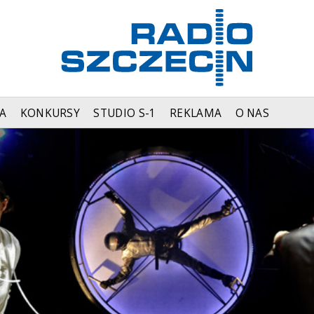
A
KONKURSY
STUDIO S-1
REKLAMA
O NAS