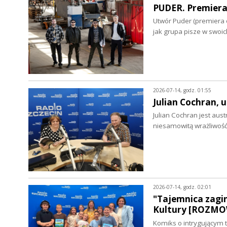
PUDER. Premiera
Utwór Puder (premiera o
jak grupa pisze w swoi
2026-07-14, godz. 01:55
Julian Cochran,
Julian Cochran jest au
niesamowitą wrażliwoś
2026-07-14, godz. 02:01
"Tajemnica zagi
Kultury [ROZM
Komiks o intrygującym 