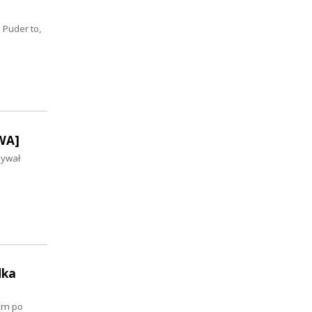
 Puder to,
WA]
zywał
dka
em po