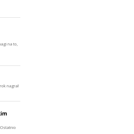
gi na to,
rok nagrał
kim
 Ostatnio