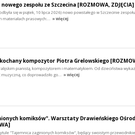
 nowego zespołu ze Szczecina [ROZMOWA, ZDJĘCIA]
dbyła się w piątek, 10 lipca 2026) nowo powstałego w Szczecinie zespołu
ch materiałach prasowych:…
» więcej
 ukochany kompozytor Piotra Grelowskiego [ROZMO
stralijskim pianistą, kompozytorem i matematykiem. Od dzieciństwa wyka
ć muzyczną, co doprowadziło go…
» więcej
nionych komiksów". Warsztaty Drawieńskiego Ośro
OWA]
tytule "Tajemnica zaginionych komiksów", będący swoistym przewodniki