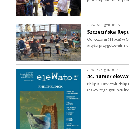
2026-07-06, godz. 01:55
Szczecińska Rep
Od wczoraj (4 lipca) w 
artyści przygotowali m
2026-07-06, godz. 01:21
44. numer eleWa
Philip K. Dick czyli Phil
rozwój tego gatunku li