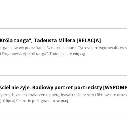
Króla tanga", Tadeusza Millera [RELACJA]
i zorganizowany przez Radio Szczecin za nami. Tym razem wędrowaliśmy 
i Trojanowskiej "Król tanga". Tadeusz…
» więcej
ciel nie żyje. Radiowy portret portrecisty [WSPOM
cznych, ale też malarzem i poetą, bywał rzeźbiarzem i filmowcem oraz
(10 lipca) Szczecin pożegnał…
» więcej