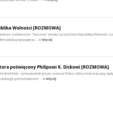
ublika Wolności [ROZMOWA]
Centrum Solidarności "Stocznia" działa Szczecińska Republika Wolności. S
ultimedialną wystawę w…
» więcej
tora poświęcony Philipowi K. Dickowi [ROZMOWA]
ip Kindred Dick - amerykański pisarz science fiction, który miał znaczący wp
terackiego jest bohaterem…
» więcej