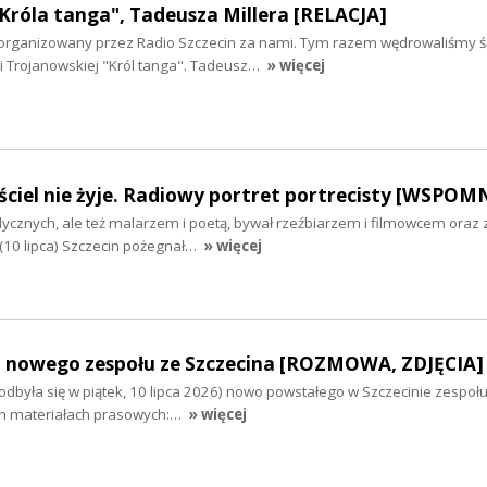
Króla tanga", Tadeusza Millera [RELACJA]
i zorganizowany przez Radio Szczecin za nami. Tym razem wędrowaliśmy 
i Trojanowskiej "Król tanga". Tadeusz…
» więcej
ciel nie żyje. Radiowy portret portrecisty [WSPOM
cznych, ale też malarzem i poetą, bywał rzeźbiarzem i filmowcem oraz
(10 lipca) Szczecin pożegnał…
» więcej
 nowego zespołu ze Szczecina [ROZMOWA, ZDJĘCIA]
dbyła się w piątek, 10 lipca 2026) nowo powstałego w Szczecinie zespołu
ch materiałach prasowych:…
» więcej