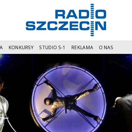
A
KONKURSY
STUDIO S-1
REKLAMA
O NAS