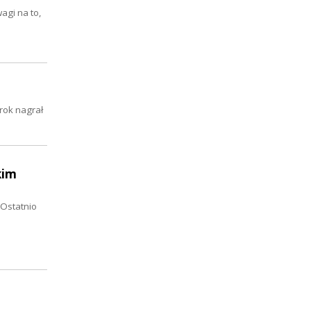
gi na to,
rok nagrał
kim
 Ostatnio