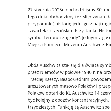
27 stycznia 2025r. obchodziliśmy 80. ro
tego dnia obchodzimy też Międzynarodo
przypomnieć historię jednego z najtragi
czwartek szczecińskim Przystanku Histor
symbol terroru i Zagłady". Jednym z gośc
Miejsca Pamięci i Muzeum Auschwitz-Bi
Obóz Auschwitz stał się dla świata symb
przez Niemców w połowie 1940 r. na prz
Trzeciej Rzeszy. Bezpośrednim powodem 
aresztowanych masowo Polaków i przepełn
Polaków dotarł do KL Auschwitz 14 czerw
być kolejny z obozów koncentracyjnych,
trzydziestych. Funkcję tę Auschwitz spełn