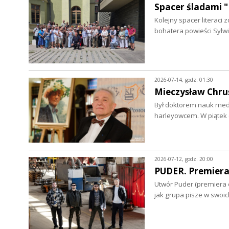
Spacer śladami "
Kolejny spacer literac
bohatera powieści Sylwi
2026-07-14, godz. 01:30
Mieczysław Chruś
Był doktorem nauk medy
harleyowcem. W piątek 
2026-07-12, godz. 20:00
PUDER. Premiera
Utwór Puder (premiera o
jak grupa pisze w swoi