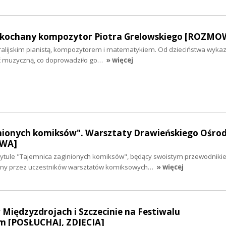
 ukochany kompozytor Piotra Grelowskiego [ROZMO
stralijskim pianistą, kompozytorem i matematykiem. Od dzieciństwa wyka
ć muzyczną, co doprowadziło go…
» więcej
nionych komiksów". Warsztaty Drawieńskiego Ośro
OWA]
tytule "Tajemnica zaginionych komiksów", będący swoistym przewodniki
zony przez uczestników warsztatów komiksowych…
» więcej
Międzyzdrojach i Szczecinie na Festiwalu
m [POSŁUCHAJ, ZDJĘCIA]