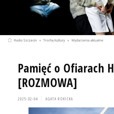
Radio Szczecin
»
Trochę Kultury
»
Wydarzenia aktualne
Pamięć o Ofiarach 
[ROZMOWA]
2025-02-04
AGATA ROKICKA