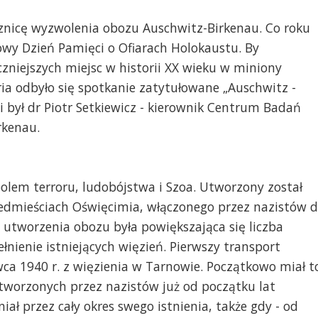
cznicę wyzwolenia obozu Auschwitz-Birkenau. Co roku
wy Dzień Pamięci o Ofiarach Holokaustu. By
czniejszych miejsc w historii XX wieku w miniony
ia odbyło się spotkanie zatytułowane „Auschwitz -
i był dr Piotr Setkiewicz - kierownik Centrum Badań
rkenau.
olem terroru, ludobójstwa i Szoa. Utworzony został
edmieściach Oświęcimia, włączonego przez nazistów 
utworzenia obozu była powiększająca się liczba
ienie istniejących więzień. Pierwszy transport
ca 1940 r. z więzienia w Tarnowie. Początkowo miał t
 tworzonych przez nazistów już od początku lat
iał przez cały okres swego istnienia, także gdy - od