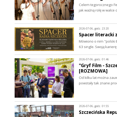
Celem tegorocznego Fes
jak ważną rolę w walce
2026-07-06, godz. 23:20
Spacer literacki
Mówiono o nim "polski B
63 single. Swoją karier
2026-07-06, godz. 01:46
"Gryf Film - Szc
[ROZMOWA]
Od kilku lat można zau
powstały tak znane prod
2026-07-06, godz. 01:55
Szczecińska Rep