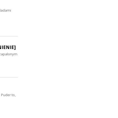
śladami
NIENIE]
 zapalonym
 Puder to,