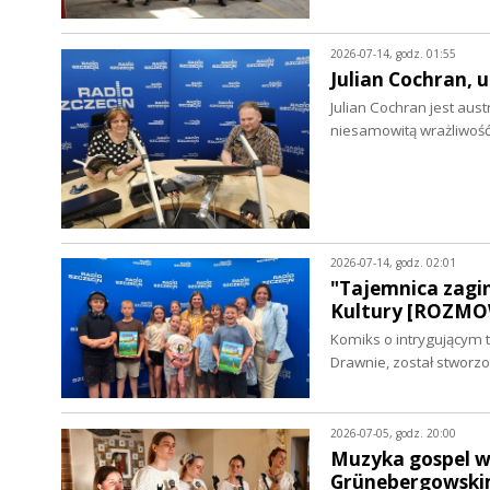
2026-07-14, godz. 01:55
Julian Cochran,
Julian Cochran jest au
niesamowitą wrażliwoś
2026-07-14, godz. 02:01
"Tajemnica zagi
Kultury [ROZM
Komiks o intrygującym 
Drawnie, został stwor
2026-07-05, godz. 20:00
Muzyka gospel w 
Grünebergowski