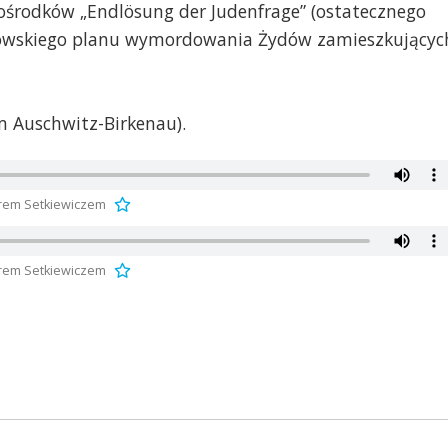
z ośrodków „Endlösung der Judenfrage” (ostatecznego
istowskiego planu wymordowania Żydów zamieszkującyc
m Auschwitz-Birkenau).
otrem Setkiewiczem
otrem Setkiewiczem