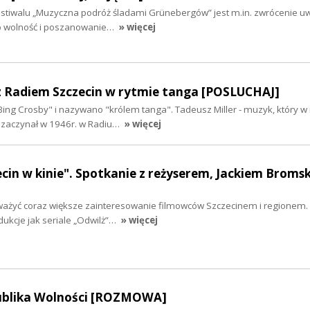
tiwalu „Muzyczna podróż śladami Grünebergów” jest m.in. zwrócenie uwa
 o wolność i poszanowanie…
» więcej
 z Radiem Szczecin w rytmie tanga [POSLUCHAJ]
ing Crosby" i nazywano "królem tanga". Tadeusz Miller - muzyk, który w 
ę zaczynał w 1946r. w Radiu…
» więcej
zecin w kinie". Spotkanie z reżyserem, Jackiem Broms
ważyć coraz większe zainteresowanie filmowców Szczecinem i regionem.
ukcje jak seriale „Odwilż”…
» więcej
ublika Wolności [ROZMOWA]