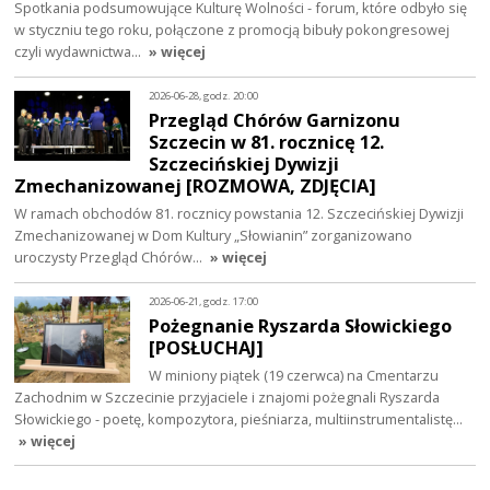
Spotkania podsumowujące Kulturę Wolności - forum, które odbyło się
w styczniu tego roku, połączone z promocją bibuły pokongresowej
czyli wydawnictwa…
» więcej
2026-06-28, godz. 20:00
Przegląd Chórów Garnizonu
Szczecin w 81. rocznicę 12.
Szczecińskiej Dywizji
Zmechanizowanej [ROZMOWA, ZDJĘCIA]
W ramach obchodów 81. rocznicy powstania 12. Szczecińskiej Dywizji
Zmechanizowanej w Dom Kultury „Słowianin” zorganizowano
uroczysty Przegląd Chórów…
» więcej
2026-06-21, godz. 17:00
Pożegnanie Ryszarda Słowickiego
[POSŁUCHAJ]
W miniony piątek (19 czerwca) na Cmentarzu
Zachodnim w Szczecinie przyjaciele i znajomi pożegnali Ryszarda
Słowickiego - poetę, kompozytora, pieśniarza, multiinstrumentalistę…
» więcej