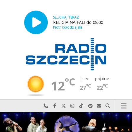
SŁUCHAJ TERAZ
RELIGIA NA FALI do 08:00
Piotr Kołodziejski
°C
jutro
pojutrze
12
°C
°C
27
22
Najlepiej po prostu do nas zadzwoń
Odwiedź nas na Facebook-u
Odwiedź nas na X
Odwiedź nas na Instagram-ie
Odwiedź nas na TikTok-u
Szukaj nas na Spotify
Wyślij do nas w
Szukaj