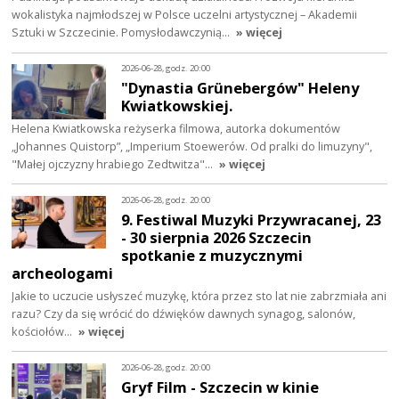
wokalistyka najmłodszej w Polsce uczelni artystycznej – Akademii
Sztuki w Szczecinie. Pomysłodawczynią…
» więcej
2026-06-28, godz. 20:00
"Dynastia Grünebergów" Heleny
Kwiatkowskiej.
Helena Kwiatkowska reżyserka filmowa, autorka dokumentów
„Johannes Quistorp”, „Imperium Stoewerów. Od pralki do limuzyny",
"Małej ojczyzny hrabiego Zedtwitza"…
» więcej
2026-06-28, godz. 20:00
9. Festiwal Muzyki Przywracanej, 23
- 30 sierpnia 2026 Szczecin
spotkanie z muzycznymi
archeologami
Jakie to uczucie usłyszeć muzykę, która przez sto lat nie zabrzmiała ani
razu? Czy da się wrócić do dźwięków dawnych synagog, salonów,
kościołów…
» więcej
2026-06-28, godz. 20:00
Gryf Film - Szczecin w kinie