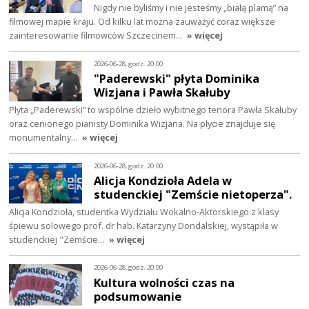
Nigdy nie byliśmy i nie jesteśmy „białą plamą” na
filmowej mapie kraju. Od kilku lat można zauważyć coraz większe
zainteresowanie filmowców Szczecinem…
» więcej
2026-06-28, godz. 20:00
"Paderewski" płyta Dominika
Wizjana i Pawła Skałuby
Płyta „Paderewski” to wspólne dzieło wybitnego tenora Pawła Skałuby
oraz cenionego pianisty Dominika Wizjana. Na płycie znajduje się
monumentalny…
» więcej
2026-06-28, godz. 20:00
Alicja Kondzioła Adela w
studenckiej "Zemście nietoperza".
Alicja Kondzioła, studentka Wydziału Wokalno‑Aktorskiego z klasy
śpiewu solowego prof. dr hab. Katarzyny Dondalskiej, wystąpiła w
studenckiej "Zemście…
» więcej
2026-06-28, godz. 20:00
Kultura wolności czas na
podsumowanie