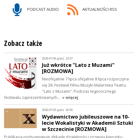
PODCAST AUDIO
AKTUALNOŚCI RSS
Zobacz także
2026-07-06, godz. 23:07
Już wkrótce "Lato z Muzami"
[ROZMOWA]
Nieoficjalnie 7 lipca oficjalnie 8 lipca rozpoczyna
się 28. Festiwal Filmu Muzyki Malarstwa Teatru
"Lato z Muzami". Podczas tegorocznego
festiwalu zaprezentowanych…
» więcej
2026-07-05, godz. 20:00
Wydawnictwo jubileuszowe na 10-
lecie Wokalistyki w Akademii Sztuki
w Szczecinie [ROZMOWA]
Publikacja podsumowuje dekadę działalności i rozwoju kierunku