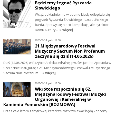
Będziemy żegnać Ryszarda
Słowickiego
Wciąż dokładnie nie wiadomo kiedy odbędzie się
pogrzeb Ryszarda Słowickiego - szczecińskiego
barda. Sprawy się nieco komplikują, ale dyrektor
Domu Kultury…
» więcej
2026-06-14, godz. 17:00
21.Międzynarodowy Festiwal
Muzyczny Sacrum Non Profanum
zaczyna się dziś (14.06.2026)
Dziś (14.06.2026) w Bazylice Archikatedralnej pw. św. Jakuba Apostoła w
Szczecinie inauguracja 21. Międzynarodowego Festiwalu Muzycznego
Sacrum Non Profanum…
» więcej
2026-06-14, godz. 17:00
Wkrótce rozpocznie się 62.
Międzynarodowy Festiwal Muzyki
Organowej i Kameralnej w
Kamieniu Pomorskim [ROZMOWA]
Przez całe lato w zabytkowej katedrze rozbrzmiewać będą koncerty