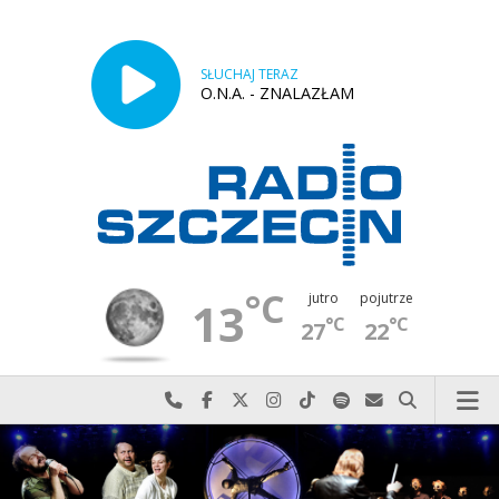
SŁUCHAJ TERAZ
O.N.A. - ZNALAZŁAM
°C
jutro
pojutrze
13
°C
°C
27
22
Najlepiej po prostu do nas zadzwoń
Odwiedź nas na Facebook-u
Odwiedź nas na X
Odwiedź nas na Instagram-ie
Odwiedź nas na TikTok-u
Szukaj nas na Spotify
Wyślij do nas w
Szukaj