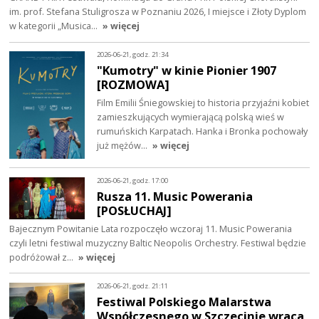
im. prof. Stefana Stuligrosza w Poznaniu 2026, I miejsce i Złoty Dyplom
w kategorii „Musica…
» więcej
2026-06-21, godz. 21:34
"Kumotry" w kinie Pionier 1907
[ROZMOWA]
Film Emilii Śniegowskiej to historia przyjaźni kobiet
zamieszkujących wymierającą polską wieś w
rumuńskich Karpatach. Hanka i Bronka pochowały
już mężów…
» więcej
2026-06-21, godz. 17:00
Rusza 11. Music Powerania
[POSŁUCHAJ]
Bajecznym Powitanie Lata rozpoczęło wczoraj 11. Music Powerania
czyli letni festiwal muzyczny Baltic Neopolis Orchestry. Festiwal będzie
podróżował z…
» więcej
2026-06-21, godz. 21:11
Festiwal Polskiego Malarstwa
Współczesnego w Szczecinie wraca