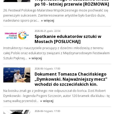
po 10 - letniej przerwie [ROZMOWA]
26. Festiwal Polskiego Malarstwa Współczesnego może pochwalić się
pierwszym sukcesem. Zainteresowanie artystów było bardzo duże,
nadesłano sporo prac…
» więcej
2026-06-21, godz. 22:04
Spotkanie edukatorów sztuki w
Mostach [POSŁUCHAJ]
Instruktorzy i nauczyciele pracujący z dziećmi i młodzieżą z terenu
całej Polski oraz edukatorzy związani z Międzynarodowym Festiwalem
Sztuki Pięknej…
» więcej
2026-06-14, godz. 17:00
Dokument Tomasza Chacińskiego
„Dymkowski. Najważniejszy mecz"
wchodzi do szczecińskich kin.
Na boisku znali go z jednego: nie odpuszczał do końca. Dziś Robert
Dymkowski - legenda Pogoni Szczecin, autor 120 bramek dla klubu - tę
samą walkę przeniósł…
» więcej
2026-06-14, godz. 17:00