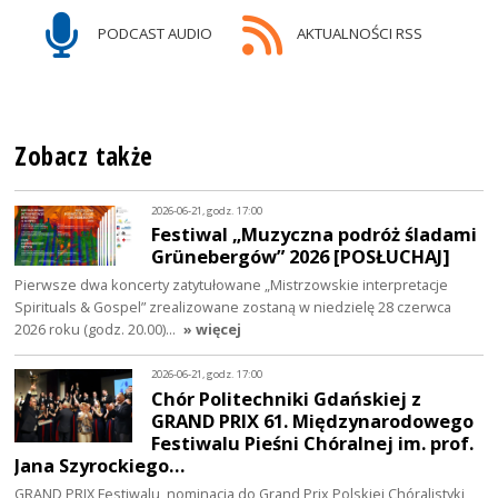
PODCAST AUDIO
AKTUALNOŚCI RSS
Zobacz także
2026-06-21, godz. 17:00
Festiwal „Muzyczna podróż śladami
Grünebergów” 2026 [POSŁUCHAJ]
Pierwsze dwa koncerty zatytułowane „Mistrzowskie interpretacje
Spirituals & Gospel” zrealizowane zostaną w niedzielę 28 czerwca
2026 roku (godz. 20.00)…
» więcej
2026-06-21, godz. 17:00
Chór Politechniki Gdańskiej z
GRAND PRIX 61. Międzynarodowego
Festiwalu Pieśni Chóralnej im. prof.
Jana Szyrockiego…
GRAND PRIX Festiwalu, nominacja do Grand Prix Polskiej Chóralistyki