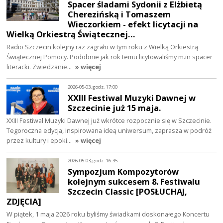
Spacer śladami Sydonii z Elżbietą
Cherezińską i Tomaszem
Wieczorkiem - efekt licytacji na
Wielką Orkiestrą Świątecznej…
Radio Szczecin kolejny raz zagrało w tym roku z Wielką Orkiestrą
Świątecznej Pomocy. Podobnie jak rok temu licytowaliśmy m.in spacer
literacki. Zwiedzanie…
» więcej
2026-05-03, godz. 17:00
XXIII Festiwal Muzyki Dawnej w
Szczecinie już 15 maja.
XXIII Festiwal Muzyki Dawnej już wkrótce rozpocznie się w Szczecinie.
Tegoroczna edycja, inspirowana ideą uniwersum, zaprasza w podróż
przez kultury i epoki…
» więcej
2026-05-03, godz. 16:35
Sympozjum Kompozytorów
kolejnym sukcesem 8. Festiwalu
Szczecin Classic [POSŁUCHAJ,
ZDJĘCIA]
W piątek, 1 maja 2026 roku byliśmy świadkami doskonałego Koncertu