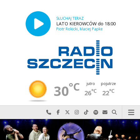
SŁUCHAJ TERAZ
LATO KIEROWCÓW do 18:00
Piotr Rokicki, Maciej Papke
°C
jutro
pojutrze
30
°C
°C
26
22
Najlepiej po prostu do nas zadzwoń
Odwiedź nas na Facebook-u
Odwiedź nas na X
Odwiedź nas na Instagram-ie
Odwiedź nas na TikTok-u
Szukaj nas na Spotify
Wyślij do nas w
Szukaj