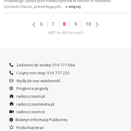
Finałowego Sympozjum Kompozytorów w ramach 8. Festiwalu
Szczecin Classic, prezentujących…
» więcej
6
7
8
9
10
4087 na 409 stronach
Zadzwoń do studia: 510 777 666
Czujny non stop: 510 777 222
Wyślij do nas wiadomość
Prognoza pogody
radioszczecin.pl
radioszczecinextra.pl
radioszczecin.tv
Biuletyn Informacji Publicznej
Posłuchaj teraz