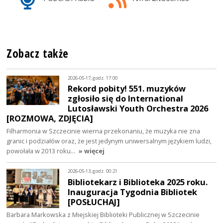
Zobacz także
2026-05-17, godz. 17:00
Rekord pobity! 551. muzyków
zgłosiło się do International
Lutosławski Youth Orchestra 2026
[ROZMOWA, ZDJĘCIA]
Filharmonia w Szczecinie wierna przekonaniu, że muzyka nie zna
granic i podziałów oraz, że jest jedynym uniwersalnym językiem ludzi,
powołała w 2013 roku…
» więcej
2026-05-13, godz. 00:21
Bibliotekarz i Biblioteka 2025 roku.
Inauguracja Tygodnia Bibliotek
[POSŁUCHAJ]
Barbara Markowska z Miejskiej Biblioteki Publicznej w Szczecinie