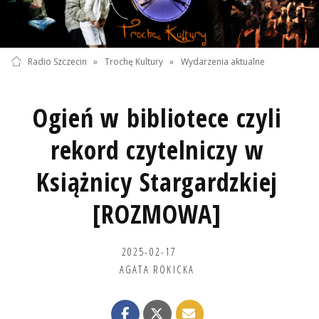
Radio Szczecin
»
Trochę Kultury
»
Wydarzenia aktualne
Ogień w bibliotece czyli
rekord czytelniczy w
Książnicy Stargardzkiej
[ROZMOWA]
2025-02-17
AGATA ROKICKA