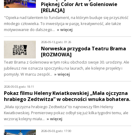
Pięknej Color Art w Goleniowie
[RELACJA]
"Opieka nad talentem to fundament, na którym buduje się przyszłość
młodego człowieka. To inwestycja w pasję, kreatywność, ale także
motywowanie do dalszego…
» więcej
2026-05-13, godz. 01:26
Norweska przygoda Teatru Brama
[ROZMOWA]
Teatr Brama z Goleniowa w tym roku obchodzi swoje 30. urodziny. Ale
jubileusz nie oznacza spoczynku na laurach, ale kolejne projekty i
pomysły. W marcu zespół…
» więcej
2026-05-03, godz. 18:11
Pokaz filmu Heleny Kwiatkowskiej „Mała ojczyzna
hrabiego Zedtwitza” w obecności wnuka bohatera.
„Mała ojczyzna hrabiego Zedtwitza” to najnowszy film Heleny
Kwiatkowskiej. Premierowy pokaz odbył się już kilka tygodni temu, ale
wczoraj kolejny miała…
» więcej
2026-05-03, godz. 17:00