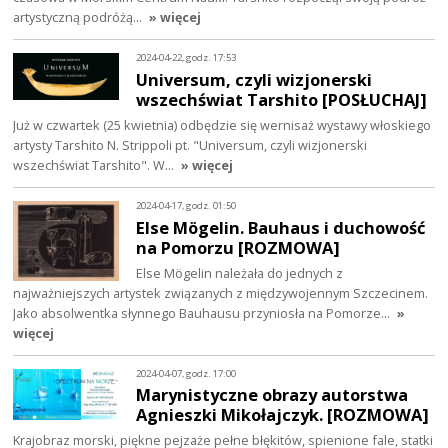
artystyczną podróżą…
» więcej
2024-04-22, godz. 17:53
Universum, czyli wizjonerski
wszechświat Tarshito [POSŁUCHAJ]
Już w czwartek (25 kwietnia) odbędzie się wernisaż wystawy włoskiego
artysty Tarshito N. Strippoli pt. "Universum, czyli wizjonerski
wszechświat Tarshito". W…
» więcej
2024-04-17, godz. 01:50
Else Mögelin. Bauhaus i duchowość
na Pomorzu [ROZMOWA]
Else Mögelin należała do jednych z
najważniejszych artystek związanych z międzywojennym Szczecinem.
Jako absolwentka słynnego Bauhausu przyniosła na Pomorze…
»
więcej
2024-04-07, godz. 17:00
Marynistyczne obrazy autorstwa
Agnieszki Mikołajczyk. [ROZMOWA]
Krajobraz morski, piękne pejzaże pełne błękitów, spienione fale, statki