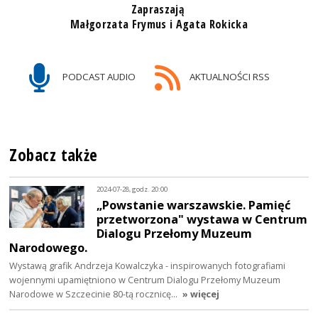
Zapraszają
Małgorzata Frymus i Agata Rokicka
PODCAST AUDIO
AKTUALNOŚCI RSS
Zobacz także
2024-07-28, godz. 20:00
„Powstanie warszawskie. Pamięć
przetworzona" wystawa w Centrum
Dialogu Przełomy Muzeum
Narodowego.
Wystawą grafik Andrzeja Kowalczyka - inspirowanych fotografiami
wojennymi upamiętniono w Centrum Dialogu Przełomy Muzeum
Narodowe w Szczecinie 80-tą rocznicę…
» więcej