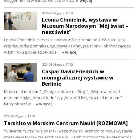
Guggenheima w Bilbao. Od czwartku…
» więcej
2024-05-19, godz. 17:00
Leonia Chmielnik, wystawa w
Muzeum Narodowym "Mój świat –
nasz świat"
Leonia Chmielnik mieszka i tworzy w Szczecinie od 1965 roku. Jest
współautorką pomnika Bogusława X i Anny Jagiellonki, obchodzącego
w tym roku jubileusz 50-lecia…
» więcej
2024-05-05, godz. 17:00
Caspar David Friedrich w
monograficznej wystawie w
Berlinie
Mnich nad morzem“, „Skały kredowe na Rugii“, „Wędrowiec nad
morzem mgły“, „Morze lodu“ czy „Wschód księżyca nad morzem” –
tytuły obrazów…
» więcej
2024-04-29, godz. 17:00
Tarshito w Morskim Centrum Nauki [ROZMOWA]
"Universum, czyli wizjonerski wszechświat Tarshito" to nowa wystawa
czasowa w Morskim Centrum Nauki. Tarshito rozpoczął swoją podróż