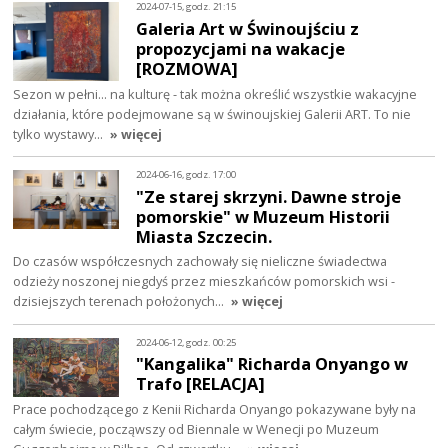
2024-07-15, godz. 21:15
Galeria Art w Świnoujściu z
propozycjami na wakacje
[ROZMOWA]
Sezon w pełni... na kulturę - tak można określić wszystkie wakacyjne
działania, które podejmowane są w świnoujskiej Galerii ART. To nie
tylko wystawy…
» więcej
2024-06-16, godz. 17:00
"Ze starej skrzyni. Dawne stroje
pomorskie" w Muzeum Historii
Miasta Szczecin.
Do czasów współczesnych zachowały się nieliczne świadectwa
odzieży noszonej niegdyś przez mieszkańców pomorskich wsi -
dzisiejszych terenach położonych…
» więcej
2024-06-12, godz. 00:25
"Kangalika" Richarda Onyango w
Trafo [RELACJA]
Prace pochodzącego z Kenii Richarda Onyango pokazywane były na
całym świecie, począwszy od Biennale w Wenecji po Muzeum