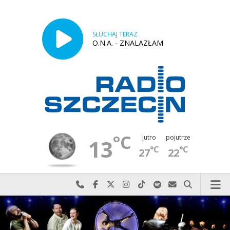
SŁUCHAJ TERAZ
O.N.A. - ZNALAZŁAM
°C
jutro
pojutrze
13
°C
°C
27
22
Najlepiej po prostu do nas zadzwoń
Odwiedź nas na Facebook-u
Odwiedź nas na X
Odwiedź nas na Instagram-ie
Odwiedź nas na TikTok-u
Szukaj nas na Spotify
Wyślij do nas w
Szukaj