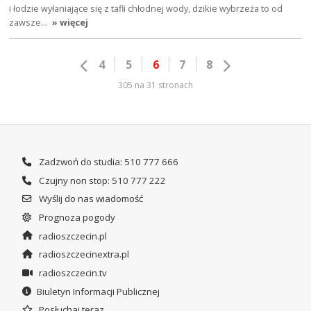
i łodzie wyłaniające się z tafli chłodnej wody, dzikie wybrzeża to od
zawsze…
» więcej
4
5
6
7
8
305 na 31 stronach
Zadzwoń do studia: 510 777 666
Czujny non stop: 510 777 222
Wyślij do nas wiadomość
Prognoza pogody
radioszczecin.pl
radioszczecinextra.pl
radioszczecin.tv
Biuletyn Informacji Publicznej
Posłuchaj teraz