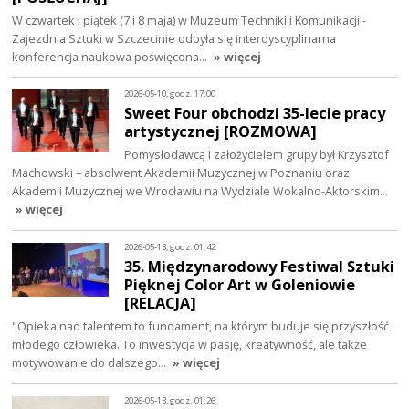
W czwartek i piątek (7 i 8 maja) w Muzeum Techniki i Komunikacji -
Zajezdnia Sztuki w Szczecinie odbyła się interdyscyplinarna
konferencja naukowa poświęcona…
» więcej
2026-05-10, godz. 17:00
Sweet Four obchodzi 35-lecie pracy
artystycznej [ROZMOWA]
Pomysłodawcą i założycielem grupy był Krzysztof
Machowski – absolwent Akademii Muzycznej w Poznaniu oraz
Akademii Muzycznej we Wrocławiu na Wydziale Wokalno-Aktorskim…
» więcej
2026-05-13, godz. 01:42
35. Międzynarodowy Festiwal Sztuki
Pięknej Color Art w Goleniowie
[RELACJA]
"Opieka nad talentem to fundament, na którym buduje się przyszłość
młodego człowieka. To inwestycja w pasję, kreatywność, ale także
motywowanie do dalszego…
» więcej
2026-05-13, godz. 01:26