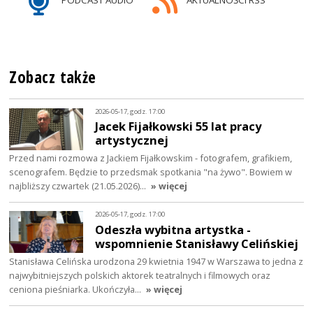
PODCAST AUDIO
AKTUALNOŚCI RSS
Zobacz także
2026-05-17, godz. 17:00
Jacek Fijałkowski 55 lat pracy
artystycznej
Przed nami rozmowa z Jackiem Fijałkowskim - fotografem, grafikiem,
scenografem. Będzie to przedsmak spotkania "na żywo". Bowiem w
najbliższy czwartek (21.05.2026)…
» więcej
2026-05-17, godz. 17:00
Odeszła wybitna artystka -
wspomnienie Stanisławy Celińskiej
Stanisława Celińska urodzona 29 kwietnia 1947 w Warszawa to jedna z
najwybitniejszych polskich aktorek teatralnych i filmowych oraz
ceniona pieśniarka. Ukończyła…
» więcej