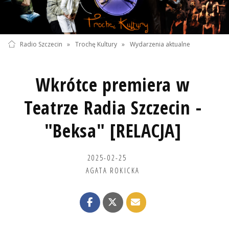
Radio Szczecin
»
Trochę Kultury
»
Wydarzenia aktualne
Wkrótce premiera w
Teatrze Radia Szczecin -
"Beksa" [RELACJA]
2025-02-25
AGATA ROKICKA