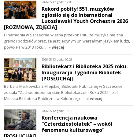
2026-05-17, godz. 17:00
Rekord pobity! 551. muzyków
zgłosiło się do International
Lutosławski Youth Orchestra 2026
[ROZMOWA, ZDJĘCIA]
Filharmonia w Szczecinie wierna przekonaniu, że muzyka nie zna
granic i podziałów oraz, że jest jedynym uniwersalnym językiem ludzi,
powołała w 2013 roku…
» więcej
2026-05-13, godz. 00:21
Bibliotekarz i Biblioteka 2025 roku.
Inauguracja Tygodnia Bibliotek
[POSŁUCHAJ]
Barbara Markowska z Miejskiej Biblioteki Publicznej w Szczecinie
została "Zachodniopomorskim Bibliotekarzem Roku 2025", zaś
Miejska Biblioteka Publiczna w Kołobrzegu…
» więcej
2026-05-12, godz. 15:13
Konferencja naukowa
"Czterdziestolatek” – wokół
fenomenu kulturowego"
[POSŁUCHAJ]