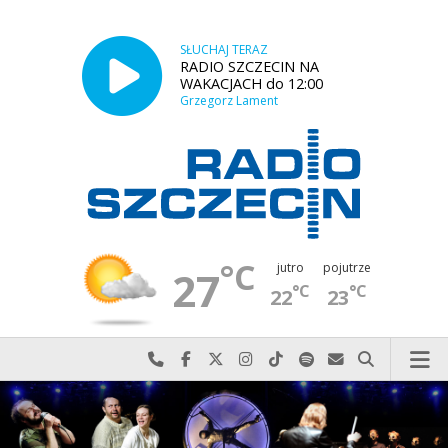
SŁUCHAJ TERAZ
RADIO SZCZECIN NA
WAKACJACH do 12:00
Grzegorz Lament
°C
jutro
pojutrze
27
°C
°C
22
23
Najlepiej po prostu do nas zadzwoń
Odwiedź nas na Facebook-u
Odwiedź nas na X
Odwiedź nas na Instagram-ie
Odwiedź nas na TikTok-u
Szukaj nas na Spotify
Wyślij do nas w
Szukaj