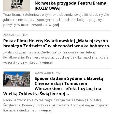
Norweska przygoda Teatru Brama
[ROZMOWA]
Teatr Brama z Goleniowa w tym roku obchodzi swoje 30. urodziny. Ale
jubileusz nie oznacza spoczynku na laurach, ale kolejne projekty i
pomysły. W marcu zespół…
» więcej
2026-05-03, godz. 18:11
Pokaz filmu Heleny Kwiatkowskiej „Mała ojczyzna
hrabiego Zedtwitza” w obecności wnuka bohatera.
„Mała ojczyzna hrabiego Zedtwitza” to najnowszy film Heleny
Kwiatkowskiej. Premierowy pokaz odbył się już kilka tygodni temu, ale
wczoraj kolejny miała…
» więcej
2026-05-03, godz. 17:00
Spacer śladami Sydonii z Elżbietą
Cherezińską i Tomaszem
Wieczorkiem - efekt licytacji na
Wielką Orkiestrą Świątecznej…
Radio Szczecin kolejny raz zagrało w tym roku z Wielką Orkiestrą
Świątecznej Pomocy. Podobnie jak rok temu licytowaliśmy m.in spacer
literacki. Zwiedzanie…
» więcej