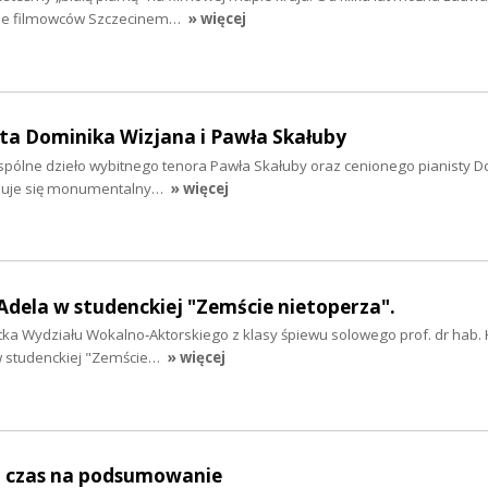
nie filmowców Szczecinem…
» więcej
ta Dominika Wizjana i Pawła Skałuby
wspólne dzieło wybitnego tenora Pawła Skałuby oraz cenionego pianisty 
jduje się monumentalny…
» więcej
 Adela w studenckiej "Zemście nietoperza".
ntka Wydziału Wokalno‑Aktorskiego z klasy śpiewu solowego prof. dr hab.
 w studenckiej "Zemście…
» więcej
i czas na podsumowanie