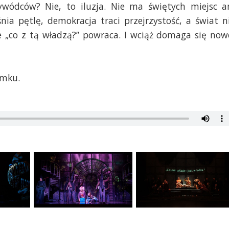
ywódców? Nie, to iluzja. Nie ma świętych miejsc a
nia pętlę, demokracja traci przejrzystość, a świat n
ie „co z tą władzą?” powraca. I wciąż domaga się now
amku.