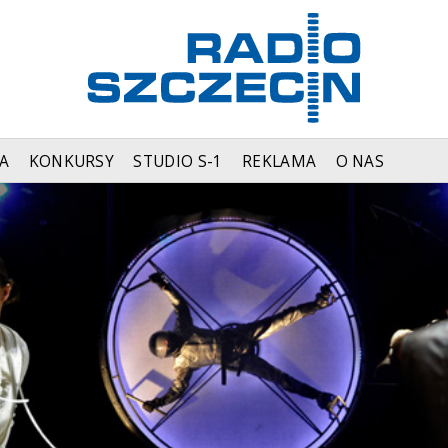
A
KONKURSY
STUDIO S-1
REKLAMA
O NAS