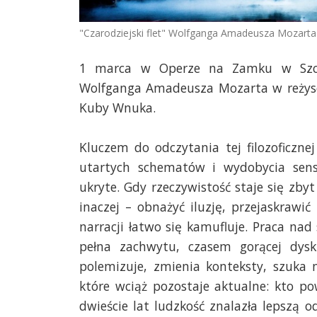
"Czarodziejski flet" Wolfganga Amadeusza Mozart
1 marca w Operze na Zamku w Szczeci
Wolfganga Amadeusza Mozarta w reżyse
Kuby Wnuka.
Kluczem do odczytania tej filozoficznej
utartych schematów i wydobycia sens
ukryte. Gdy rzeczywistość staje się zby
inaczej – obnażyć iluzję, przejaskraw
narracji łatwo się kamufluje. Praca n
pełna zachwytu, czasem gorącej dysk
polemizuje, zmienia konteksty, szuka n
które wciąż pozostaje aktualne: kto po
dwieście lat ludzkość znalazła lepszą o