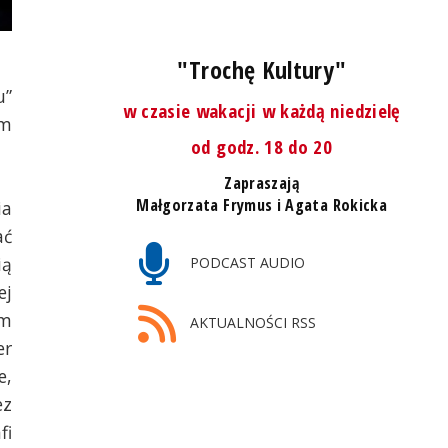
"Trochę Kultury"
u”
w czasie wakacji w każdą niedzielę
ym
od godz. 18 do 20
Zapraszają
Małgorzata Frymus i Agata Rokicka
ia
ać
ią
PODCAST AUDIO
ej
em
AKTUALNOŚCI RSS
er
e,
ez
fi