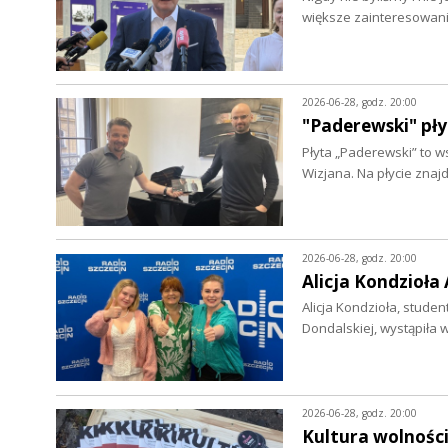
większe zainteresowa
2026-06-28, godz. 20:00
"Paderewski" pły
Płyta „Paderewski” to 
Wizjana. Na płycie zna
2026-06-28, godz. 20:00
Alicja Kondzioła
Alicja Kondzioła, stude
Dondalskiej, wystąpiła
2026-06-28, godz. 20:00
Kultura wolnośc