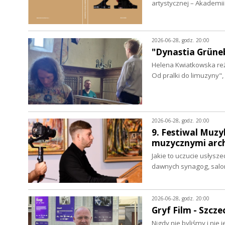
artystycznej – Akademi
2026-06-28, godz. 20:00
"Dynastia Grüne
Helena Kwiatkowska re
Od pralki do limuzyny"
2026-06-28, godz. 20:00
9. Festiwal Muzyk
muzycznymi arc
Jakie to uczucie usłysze
dawnych synagog, salo
2026-06-28, godz. 20:00
Gryf Film - Szcze
Nigdy nie byliśmy i nie