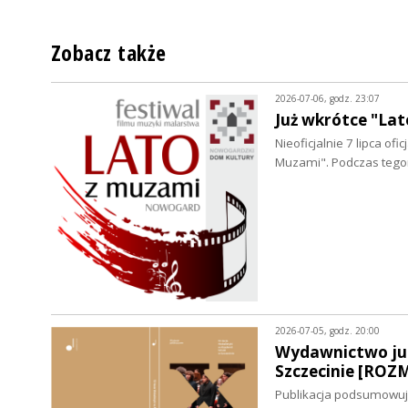
Zobacz także
2026-07-06, godz. 23:07
Już wkrótce "L
Nieoficjalnie 7 lipca of
Muzami". Podczas tego
2026-07-05, godz. 20:00
Wydawnictwo jub
Szczecinie [RO
Publikacja podsumowuje 