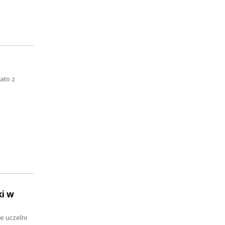
Lato z
ki w
e uczelni