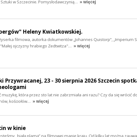
i Sztuki w Szczecinie. Pomysłodawczynią…
» więcej
bergów" Heleny Kwiatkowskiej.
żyserka filmowa, autorka dokumentów „Johannes Quistorp”, „Imperium 
, "Małej ojczyzny hrabiego Zedtwitza"…
» więcej
i Przywracanej, 23 - 30 sierpnia 2026 Szczecin spotk
heologami
ć muzykę, która przez sto lat nie zabrzmiała ani razu? Czy da się wrócić 
nów, kościołów…
» więcej
cin w kinie
 jesteśmy „białą plamą” na filmowej mapie kraju. Od kilku lat można zauwa