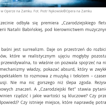
a w Operze na Zamku. Fot. Piotr Nykowski©Opera na Zamku
nie odbyła się premiera „Czarodziejskiego flet
rii Natalii Babińskiej, pod kierownictwem muzyczn
 baśni jest surrealizm. Daje on przestrzeń do rozbic
ów, które w realistycznym ujęciu mogłyby pozost
t przewidywalna, to właśnie on pozwala spojrzeć na n
ić mechanizmy władzy, pokazać absurd, który w zwykł
ad spektaklem to rozmowa z muzyką i tekstem – czas
usji. Nie ma nic gorszego niż ślepa zgoda. Reżys
owych znaczeń. A „Czarodziejski flet” stawia pytani
winien rządzić i jakie wartości są kluczowe? Czy prz
dpowiedź? Czy istnieje miejsce, które naprawdę potra