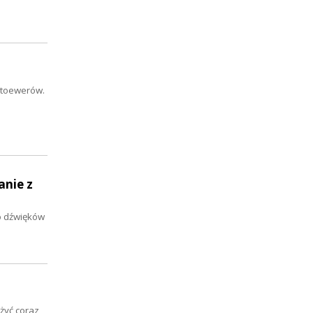
Stoewerów.
anie z
do dźwięków
żyć coraz