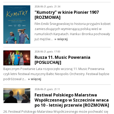
2026-06-21, godz. 21:34
"Kumotry" w kinie Pionier 1907
[ROZMOWA]
Film Emilii Śniegowskiej to historia przyjaźni kobiet
zamieszkujących wymierającą polską wieś w
rumuńskich Karpatach. Hanka i Bronka pochowały
już mężów…
» więcej
2026-06-21, godz. 17:00
Rusza 11. Music Powerania
[POSŁUCHAJ]
Bajecznym Powitanie Lata rozpoczęło wczoraj 11. Music Powerania
czyli letni festiwal muzyczny Baltic Neopolis Orchestry. Festiwal będzie
podróżował z…
» więcej
2026-06-21, godz. 21:11
Festiwal Polskiego Malarstwa
Współczesnego w Szczecinie wraca
po 10 - letniej przerwie [ROZMOWA]
26. Festiwal Polskiego Malarstwa Współczesnego może pochwalić się