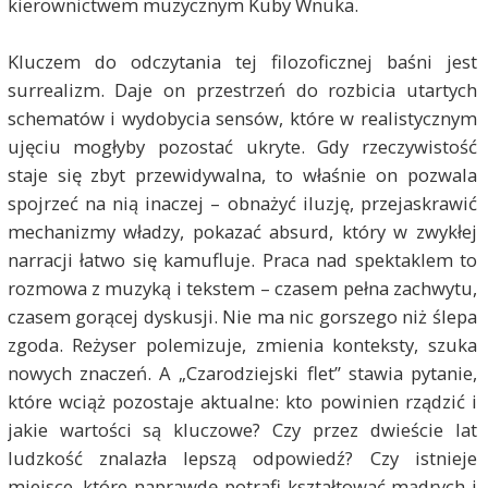
kierownictwem muzycznym Kuby Wnuka.
Kluczem do odczytania tej filozoficznej baśni jest
surrealizm. Daje on przestrzeń do rozbicia utartych
schematów i wydobycia sensów, które w realistycznym
ujęciu mogłyby pozostać ukryte. Gdy rzeczywistość
staje się zbyt przewidywalna, to właśnie on pozwala
spojrzeć na nią inaczej – obnażyć iluzję, przejaskrawić
mechanizmy władzy, pokazać absurd, który w zwykłej
narracji łatwo się kamufluje. Praca nad spektaklem to
rozmowa z muzyką i tekstem – czasem pełna zachwytu,
czasem gorącej dyskusji. Nie ma nic gorszego niż ślepa
zgoda. Reżyser polemizuje, zmienia konteksty, szuka
nowych znaczeń. A „Czarodziejski flet” stawia pytanie,
które wciąż pozostaje aktualne: kto powinien rządzić i
jakie wartości są kluczowe? Czy przez dwieście lat
ludzkość znalazła lepszą odpowiedź? Czy istnieje
miejsce, które naprawdę potrafi kształtować mądrych i