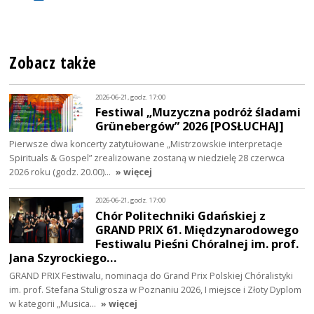
Zobacz także
2026-06-21, godz. 17:00
Festiwal „Muzyczna podróż śladami
Grünebergów” 2026 [POSŁUCHAJ]
Pierwsze dwa koncerty zatytułowane „Mistrzowskie interpretacje
Spirituals & Gospel” zrealizowane zostaną w niedzielę 28 czerwca
2026 roku (godz. 20.00)…
» więcej
2026-06-21, godz. 17:00
Chór Politechniki Gdańskiej z
GRAND PRIX 61. Międzynarodowego
Festiwalu Pieśni Chóralnej im. prof.
Jana Szyrockiego…
GRAND PRIX Festiwalu, nominacja do Grand Prix Polskiej Chóralistyki
im. prof. Stefana Stuligrosza w Poznaniu 2026, I miejsce i Złoty Dyplom
w kategorii „Musica…
» więcej