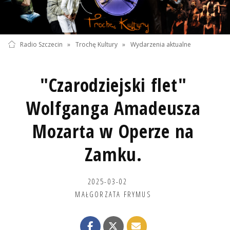
Radio Szczecin
»
Trochę Kultury
»
Wydarzenia aktualne
"Czarodziejski flet"
Wolfganga Amadeusza
Mozarta w Operze na
Zamku.
2025-03-02
MAŁGORZATA FRYMUS