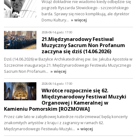
Wciąż dokładnie nie wiadomo kiedy odbędzie się
pogrzeb Ryszarda Słowickiego - szczecińskiego
barda. Sprawy się nieco komplikują, ale dyrektor
Domu Kultury…
» więcej
2026-06-14, godz. 17:00
21.Międzynarodowy Festiwal
Muzyczny Sacrum Non Profanum
zaczyna się dziś (14.06.2026)
Dziś (14.06.2026) w Bazylice Archikatedralnej pw. św. Jakuba Apostoła w
Szczecinie inauguracja 21. Międzynarodowego Festiwalu Muzycznego
Sacrum Non Profanum…
» więcej
2026-06-14, godz. 17:00
Wkrótce rozpocznie się 62.
Międzynarodowy Festiwal Muzyki
Organowej i Kameralnej w
Kamieniu Pomorskim [ROZMOWA]
Przez całe lato w zabytkowej katedrze rozbrzmiewać będą koncerty
znakomitych artystów z kraju i z zagranicy w ramach 62.
Międzynarodowego Festiwalu Muzyki…
» więcej