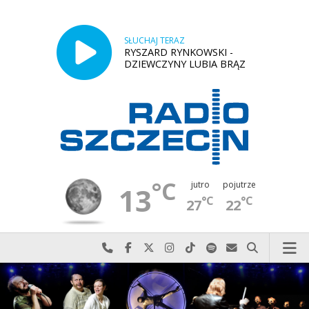
SŁUCHAJ TERAZ
RYSZARD RYNKOWSKI -
DZIEWCZYNY LUBIA BRĄZ
°C
jutro
pojutrze
13
°C
°C
27
22
Najlepiej po prostu do nas zadzwoń
Odwiedź nas na Facebook-u
Odwiedź nas na X
Odwiedź nas na Instagram-ie
Odwiedź nas na TikTok-u
Szukaj nas na Spotify
Wyślij do nas w
Szukaj