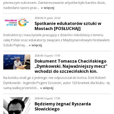
pierwszym sukcesem. Zainteresowanie artystów było bardzo duże,
nadesłano sporo prac…
» więcej
2026-06-21, godz. 22:04
Spotkanie edukatorów sztuki w
Mostach [POSŁUCHAJ]
Instruktorzy i nauczyciele pracujący z dziećmi i młodzieżą z terenu
całej Polski oraz edukatorzy związani z Międzynarodowym Festiwalem
Sztuki Pięknej…
» więcej
2026-06-14, godz. 17:00
Dokument Tomasza Chacińskiego
„Dymkowski. Najważniejszy mecz"
wchodzi do szczecińskich kin.
Na boisku znali go z jednego: nie odpuszczał do końca. Dziś Robert
Dymkowski - legenda Pogoni Szczecin, autor 120 bramek dla klubu - tę
samą walkę przeniósł…
» więcej
2026-06-14, godz. 17:00
Będziemy żegnać Ryszarda
Słowickiego