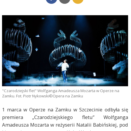
"Czarodziejski flet" Wolfganga Amadeusza Mozarta w Operze na
Zamku. Fot. Piotr Nykowski©Opera na Zamku
1 marca w Operze na Zamku w Szczecinie odbyła się
premiera „Czarodziejskiego fletu” Wolfganga
Amadeusza Mozarta w reżyserii Natalii Babińskiej, pod