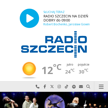
SŁUCHAJ TERAZ
RADIO SZCZECIN NA DZIEŃ
DOBRY do 09:00
Robert Bochenko, Jarosław Gowin
°C
jutro
pojutrze
12
°C
°C
24
30
Najlepiej po prostu do nas zadzwoń
Odwiedź nas na Facebook-u
Odwiedź nas na X
Odwiedź nas na Instagram-ie
Odwiedź nas na TikTok-u
Szukaj nas na Spotify
Wyślij do nas w
Szukaj