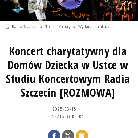
Radio Szczecin
»
Trochę Kultury
»
Wydarzenia aktualne
Koncert charytatywny dla
Domów Dziecka w Ustce w
Studiu Koncertowym Radia
Szczecin [ROZMOWA]
2025-03-15
AGATA ROKICKA