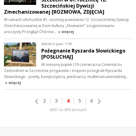
Szczecińskiej Dywizji
Zmechanizowanej [ROZMOWA, ZDJĘCIA]
W ramach obchodów 81. rocznicy powstania 12. Szczecińskiej Dywizji
Zmechanizowanej w Dom Kultury „Słowianin” zorganizowano
uroczysty Przegląd Chórów…
» więcej
2026-06-21, godz. 17:00
Pożegnanie Ryszarda Słowickiego
[POSŁUCHAJ]
W miniony piątek (19 czerwca) na Cmentarzu
Zachodnim w Szczecinie przyjaciele i znajomi pożegnali Ryszarda
Słowickiego - poetę, kompozytora, pieśniarza, multiinstrumentalistę…
» więcej
2
3
4
5
6
4087 na 409 stronach