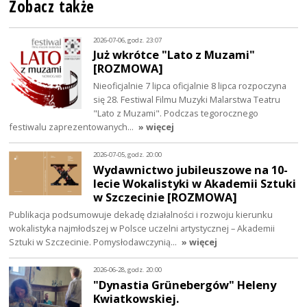
Zobacz także
2026-07-06, godz. 23:07
Już wkrótce "Lato z Muzami"
[ROZMOWA]
Nieoficjalnie 7 lipca oficjalnie 8 lipca rozpoczyna
się 28. Festiwal Filmu Muzyki Malarstwa Teatru
"Lato z Muzami". Podczas tegorocznego
festiwalu zaprezentowanych…
» więcej
2026-07-05, godz. 20:00
Wydawnictwo jubileuszowe na 10-
lecie Wokalistyki w Akademii Sztuki
w Szczecinie [ROZMOWA]
Publikacja podsumowuje dekadę działalności i rozwoju kierunku
wokalistyka najmłodszej w Polsce uczelni artystycznej – Akademii
Sztuki w Szczecinie. Pomysłodawczynią…
» więcej
2026-06-28, godz. 20:00
"Dynastia Grünebergów" Heleny
Kwiatkowskiej.