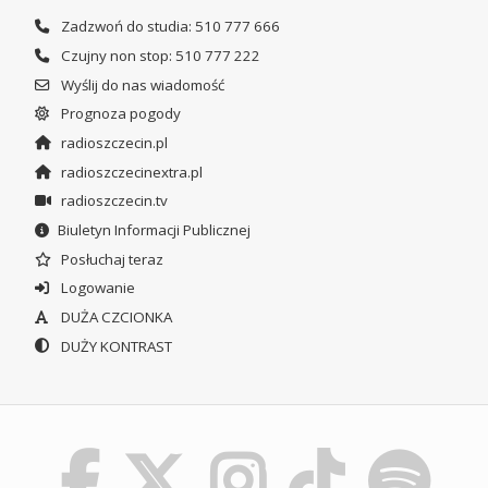
Zadzwoń do studia: 510 777 666
Czujny non stop: 510 777 222
Wyślij do nas wiadomość
Prognoza pogody
radioszczecin.pl
radioszczecinextra.pl
radioszczecin.tv
Biuletyn Informacji Publicznej
Posłuchaj teraz
Logowanie
DUŻA CZCIONKA
DUŻY KONTRAST