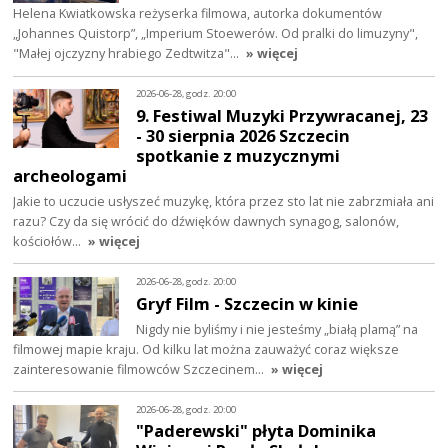
Helena Kwiatkowska reżyserka filmowa, autorka dokumentów
„Johannes Quistorp”, „Imperium Stoewerów. Od pralki do limuzyny",
"Małej ojczyzny hrabiego Zedtwitza"…
» więcej
2026-06-28, godz. 20:00
9. Festiwal Muzyki Przywracanej, 23
- 30 sierpnia 2026 Szczecin
spotkanie z muzycznymi
archeologami
Jakie to uczucie usłyszeć muzykę, która przez sto lat nie zabrzmiała ani
razu? Czy da się wrócić do dźwięków dawnych synagog, salonów,
kościołów…
» więcej
2026-06-28, godz. 20:00
Gryf Film - Szczecin w kinie
Nigdy nie byliśmy i nie jesteśmy „białą plamą” na
filmowej mapie kraju. Od kilku lat można zauważyć coraz większe
zainteresowanie filmowców Szczecinem…
» więcej
2026-06-28, godz. 20:00
"Paderewski" płyta Dominika