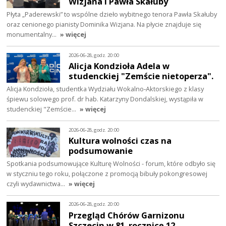
Wizjana i Pawła Skałuby
Płyta „Paderewski” to wspólne dzieło wybitnego tenora Pawła Skałuby
oraz cenionego pianisty Dominika Wizjana. Na płycie znajduje się
monumentalny…
» więcej
2026-06-28, godz. 20:00
Alicja Kondzioła Adela w
studenckiej "Zemście nietoperza".
Alicja Kondzioła, studentka Wydziału Wokalno‑Aktorskiego z klasy
śpiewu solowego prof. dr hab. Katarzyny Dondalskiej, wystąpiła w
studenckiej "Zemście…
» więcej
2026-06-28, godz. 20:00
Kultura wolności czas na
podsumowanie
Spotkania podsumowujące Kulturę Wolności - forum, które odbyło się
w styczniu tego roku, połączone z promocją bibuły pokongresowej
czyli wydawnictwa…
» więcej
2026-06-28, godz. 20:00
Przegląd Chórów Garnizonu
Szczecin w 81. rocznicę 12.