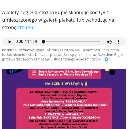
A bilety-cegiełki można kupić skanując kod QR z
umieszczonego w galerii plakatu lub wchodząc na
stronę
zrzutki
.
Posłuchaj rozmowy Agaty Rokickiej z Dorotą Maj i Ksawerym Plenzlerem
(odpowiednio - skarbniczką i przewodniczącym koła) oraz Dawidem Gigołą
(przewodniczącym samorządu studenckiego Akademii Sztuki)