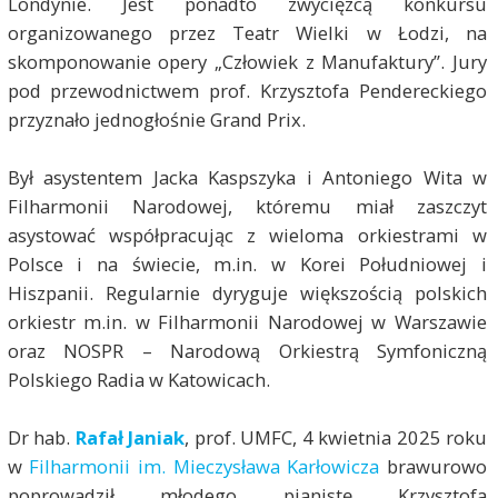
Londynie. Jest ponadto zwycięzcą konkursu
organizowanego przez Teatr Wielki w Łodzi, na
skomponowanie opery „Człowiek z Manufaktury”. Jury
pod przewodnictwem prof. Krzysztofa Pendereckiego
przyznało jednogłośnie Grand Prix.
Był asystentem Jacka Kaspszyka i Antoniego Wita w
Filharmonii Narodowej, któremu miał zaszczyt
asystować współpracując z wieloma orkiestrami w
Polsce i na świecie, m.in. w Korei Południowej i
Hiszpanii. Regularnie dyryguje większością polskich
orkiestr m.in. w Filharmonii Narodowej w Warszawie
oraz NOSPR – Narodową Orkiestrą Symfoniczną
Polskiego Radia w Katowicach.
Dr hab.
Rafał Janiak
, prof. UMFC, 4 kwietnia 2025 roku
w
Filharmonii im. Mieczysława Karłowicza
brawurowo
poprowadził młodego pianistę Krzysztofa