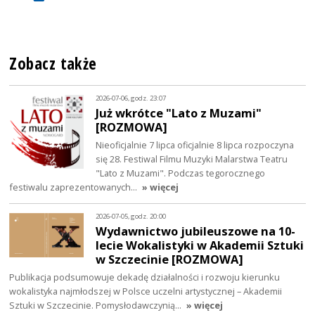
Zobacz także
2026-07-06, godz. 23:07
Już wkrótce "Lato z Muzami"
[ROZMOWA]
Nieoficjalnie 7 lipca oficjalnie 8 lipca rozpoczyna
się 28. Festiwal Filmu Muzyki Malarstwa Teatru
"Lato z Muzami". Podczas tegorocznego
festiwalu zaprezentowanych…
» więcej
2026-07-05, godz. 20:00
Wydawnictwo jubileuszowe na 10-
lecie Wokalistyki w Akademii Sztuki
w Szczecinie [ROZMOWA]
Publikacja podsumowuje dekadę działalności i rozwoju kierunku
wokalistyka najmłodszej w Polsce uczelni artystycznej – Akademii
Sztuki w Szczecinie. Pomysłodawczynią…
» więcej