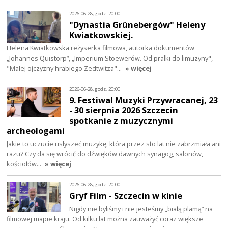
2026-06-28, godz. 20:00
"Dynastia Grünebergów" Heleny
Kwiatkowskiej.
Helena Kwiatkowska reżyserka filmowa, autorka dokumentów
„Johannes Quistorp”, „Imperium Stoewerów. Od pralki do limuzyny",
"Małej ojczyzny hrabiego Zedtwitza"…
» więcej
2026-06-28, godz. 20:00
9. Festiwal Muzyki Przywracanej, 23
- 30 sierpnia 2026 Szczecin
spotkanie z muzycznymi
archeologami
Jakie to uczucie usłyszeć muzykę, która przez sto lat nie zabrzmiała ani
razu? Czy da się wrócić do dźwięków dawnych synagog, salonów,
kościołów…
» więcej
2026-06-28, godz. 20:00
Gryf Film - Szczecin w kinie
Nigdy nie byliśmy i nie jesteśmy „białą plamą” na
filmowej mapie kraju. Od kilku lat można zauważyć coraz większe