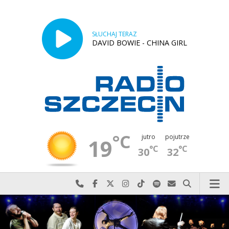
SŁUCHAJ TERAZ
DAVID BOWIE - CHINA GIRL
°C
jutro
pojutrze
19
°C
°C
30
32
Najlepiej po prostu do nas zadzwoń
Odwiedź nas na Facebook-u
Odwiedź nas na X
Odwiedź nas na Instagram-ie
Odwiedź nas na TikTok-u
Szukaj nas na Spotify
Wyślij do nas w
Szukaj