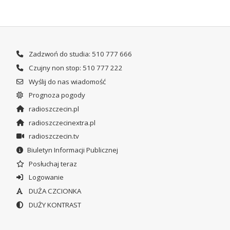
Zadzwoń do studia: 510 777 666
Czujny non stop: 510 777 222
Wyślij do nas wiadomość
Prognoza pogody
radioszczecin.pl
radioszczecinextra.pl
radioszczecin.tv
Biuletyn Informacji Publicznej
Posłuchaj teraz
Logowanie
DUŻA CZCIONKA
DUŻY KONTRAST