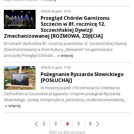
2026-06-28, godz. 20:00
Przegląd Chórów Garnizonu
Szczecin w 81. rocznicę 12.
Szczecińskiej Dywizji
Zmechanizowanej [ROZMOWA, ZDJĘCIA]
W ramach obchodów 81. rocznicy powstania 12. Szczecińskiej Dywizji
Zmechanizowanej w Dom Kultury „Słowianin” zorganizowano
uroczysty Przegląd Chórów…
» więcej
2026-06-21, godz. 17:00
Pożegnanie Ryszarda Słowickiego
[POSŁUCHAJ]
W miniony piątek (19 czerwca) na Cmentarzu
Zachodnim w Szczecinie przyjaciele i znajomi pożegnali Ryszarda
Słowickiego - poetę, kompozytora, pieśniarza, multiinstrumentalistę…
» więcej
2
3
4
5
6
4087 na 409 stronach