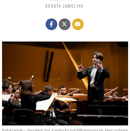
DOROTA ZAMOLSKA
Rafał Janiak – dyrygent. Fot. Kamila Kozioł [Filharmonia im. Mieczysława