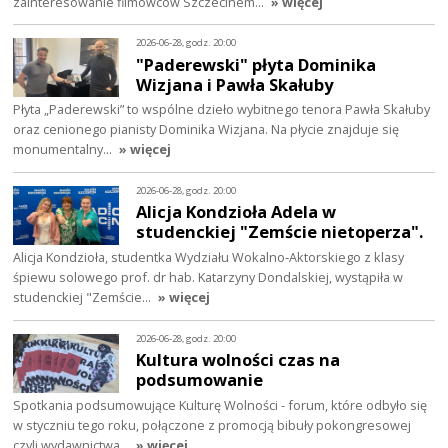
zainteresowanie filmowców Szczecinem…
» więcej
2026-06-28, godz. 20:00
"Paderewski" płyta Dominika
Wizjana i Pawła Skałuby
Płyta „Paderewski” to wspólne dzieło wybitnego tenora Pawła Skałuby
oraz cenionego pianisty Dominika Wizjana. Na płycie znajduje się
monumentalny…
» więcej
2026-06-28, godz. 20:00
Alicja Kondzioła Adela w
studenckiej "Zemście nietoperza".
Alicja Kondzioła, studentka Wydziału Wokalno‑Aktorskiego z klasy
śpiewu solowego prof. dr hab. Katarzyny Dondalskiej, wystąpiła w
studenckiej "Zemście…
» więcej
2026-06-28, godz. 20:00
Kultura wolności czas na
podsumowanie
Spotkania podsumowujące Kulturę Wolności - forum, które odbyło się
w styczniu tego roku, połączone z promocją bibuły pokongresowej
czyli wydawnictwa…
» więcej