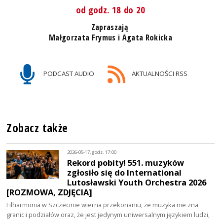
od godz. 18 do 20
Zapraszają
Małgorzata Frymus i Agata Rokicka
PODCAST AUDIO
AKTUALNOŚCI RSS
Zobacz także
2026-05-17, godz. 17:00
Rekord pobity! 551. muzyków
zgłosiło się do International
Lutosławski Youth Orchestra 2026
[ROZMOWA, ZDJĘCIA]
Filharmonia w Szczecinie wierna przekonaniu, że muzyka nie zna
granic i podziałów oraz, że jest jedynym uniwersalnym językiem ludzi,