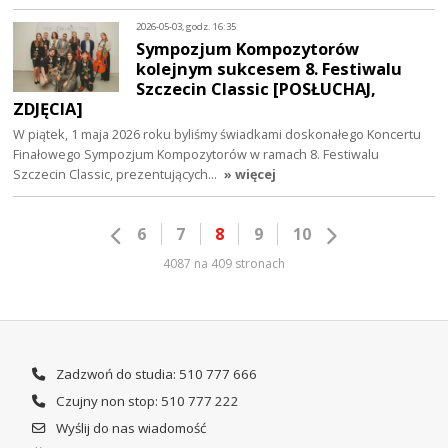
2026-05-03, godz. 16:35
Sympozjum Kompozytorów
kolejnym sukcesem 8. Festiwalu
Szczecin Classic [POSŁUCHAJ,
ZDJĘCIA]
W piątek, 1 maja 2026 roku byliśmy świadkami doskonałego Koncertu
Finałowego Sympozjum Kompozytorów w ramach 8. Festiwalu
Szczecin Classic, prezentujących…
» więcej
6
7
8
9
10
4087 na 409 stronach
Zadzwoń do studia: 510 777 666
Czujny non stop: 510 777 222
Wyślij do nas wiadomość