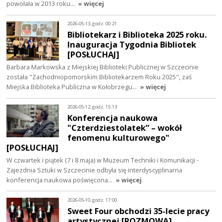
powołała w 2013 roku…
» więcej
2026-05-13, godz. 00:21
Bibliotekarz i Biblioteka 2025 roku.
Inauguracja Tygodnia Bibliotek
[POSŁUCHAJ]
Barbara Markowska z Miejskiej Biblioteki Publicznej w Szczecinie
została "Zachodniopomorskim Bibliotekarzem Roku 2025", zaś
Miejska Biblioteka Publiczna w Kołobrzegu…
» więcej
2026-05-12, godz. 15:13
Konferencja naukowa
"Czterdziestolatek” – wokół
fenomenu kulturowego"
[POSŁUCHAJ]
W czwartek i piątek (7 i 8 maja) w Muzeum Techniki i Komunikacji -
Zajezdnia Sztuki w Szczecinie odbyła się interdyscyplinarna
konferencja naukowa poświęcona…
» więcej
2026-05-10, godz. 17:00
Sweet Four obchodzi 35-lecie pracy
artystycznej [ROZMOWA]