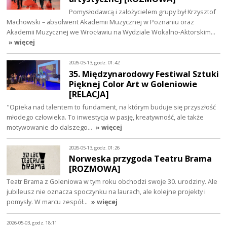
Pomysłodawcą i założycielem grupy był Krzysztof
Machowski – absolwent Akademii Muzycznej w Poznaniu oraz
Akademii Muzycznej we Wrocławiu na Wydziale Wokalno-Aktorskim…
» więcej
2026-05-13, godz. 01:42
35. Międzynarodowy Festiwal Sztuki
Pięknej Color Art w Goleniowie
[RELACJA]
"Opieka nad talentem to fundament, na którym buduje się przyszłość
młodego człowieka. To inwestycja w pasję, kreatywność, ale także
motywowanie do dalszego…
» więcej
2026-05-13, godz. 01:26
Norweska przygoda Teatru Brama
[ROZMOWA]
Teatr Brama z Goleniowa w tym roku obchodzi swoje 30. urodziny. Ale
jubileusz nie oznacza spoczynku na laurach, ale kolejne projekty i
pomysły. W marcu zespół…
» więcej
2026-05-03, godz. 18:11