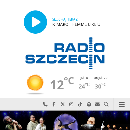
SŁUCHAJ TERAZ
K-MARO - FEMME LIKE U
°C
jutro
pojutrze
12
°C
°C
24
30
Najlepiej po prostu do nas zadzwoń
Odwiedź nas na Facebook-u
Odwiedź nas na X
Odwiedź nas na Instagram-ie
Odwiedź nas na TikTok-u
Szukaj nas na Spotify
Wyślij do nas w
Szukaj