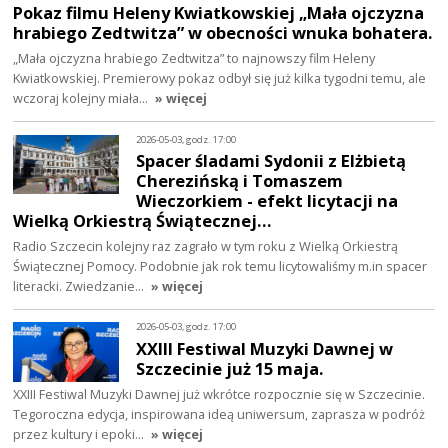
Pokaz filmu Heleny Kwiatkowskiej „Mała ojczyzna
hrabiego Zedtwitza” w obecności wnuka bohatera.
„Mała ojczyzna hrabiego Zedtwitza” to najnowszy film Heleny
Kwiatkowskiej. Premierowy pokaz odbył się już kilka tygodni temu, ale
wczoraj kolejny miała…
» więcej
2026-05-03, godz. 17:00
Spacer śladami Sydonii z Elżbietą
Cherezińską i Tomaszem
Wieczorkiem - efekt licytacji na
Wielką Orkiestrą Świątecznej…
Radio Szczecin kolejny raz zagrało w tym roku z Wielką Orkiestrą
Świątecznej Pomocy. Podobnie jak rok temu licytowaliśmy m.in spacer
literacki. Zwiedzanie…
» więcej
2026-05-03, godz. 17:00
XXIII Festiwal Muzyki Dawnej w
Szczecinie już 15 maja.
XXIII Festiwal Muzyki Dawnej już wkrótce rozpocznie się w Szczecinie.
Tegoroczna edycja, inspirowana ideą uniwersum, zaprasza w podróż
przez kultury i epoki…
» więcej