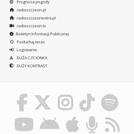
Prognoza pogody
radioszczecin.pl
radioszczecinextra.pl
radioszczecin.tv
Biuletyn Informacji Publicznej
Posłuchaj teraz
Logowanie
DUŻA CZCIONKA
DUŻY KONTRAST