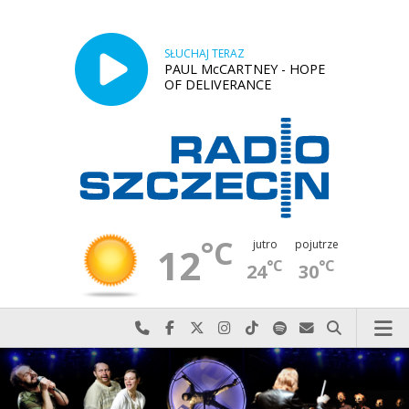
SŁUCHAJ TERAZ
PAUL McCARTNEY - HOPE
OF DELIVERANCE
°C
jutro
pojutrze
12
°C
°C
24
30
Najlepiej po prostu do nas zadzwoń
Odwiedź nas na Facebook-u
Odwiedź nas na X
Odwiedź nas na Instagram-ie
Odwiedź nas na TikTok-u
Szukaj nas na Spotify
Wyślij do nas w
Szukaj