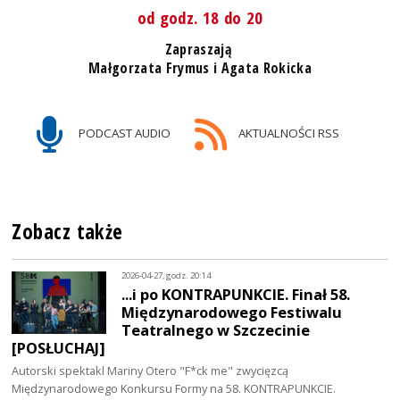
od godz. 18 do 20
Zapraszają
Małgorzata Frymus i Agata Rokicka
PODCAST AUDIO
AKTUALNOŚCI RSS
Zobacz także
2026-04-27, godz. 20:14
...i po KONTRAPUNKCIE. Finał 58.
Międzynarodowego Festiwalu
Teatralnego w Szczecinie
[POSŁUCHAJ]
Autorski spektakl Mariny Otero "F*ck me" zwycięzcą
Międzynarodowego Konkursu Formy na 58. KONTRAPUNKCIE.