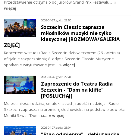
Przedstawienie otrzymało od jurorów Grand Prix Festiwalu…
»
więcej
2026-04-27, godz. 22:50
Szczecin Classic zaprasza
miłośników muzyki nie tylko
klasycznej [ROZMOWA/GALERIA
ZDJĘĆ]
Koncertem w studiu Radia Szczecin dziś wieczorem (26 kwietnia)
oficjalnie rozpocznie się 8. edycja Szczecin Classic. Muzyczne
spotkanie zatytułowane jest…
» więcej
2026-04-26, godz. 22:41
Zaproszenie do Teatru Radia
Szczecin - "Dom na klifie"
[POSŁUCHAJ]
Morze, miłość, rodzina, smutek i strach, radość i nadzieja - Radio
Szczecin zaprasza na premierę słuchowiska na podstawie powieści
Moniki Szwai "Dom na…
» więcej
2026-04-27, godz. 23:04
"Stan odmienny" - debiutancka