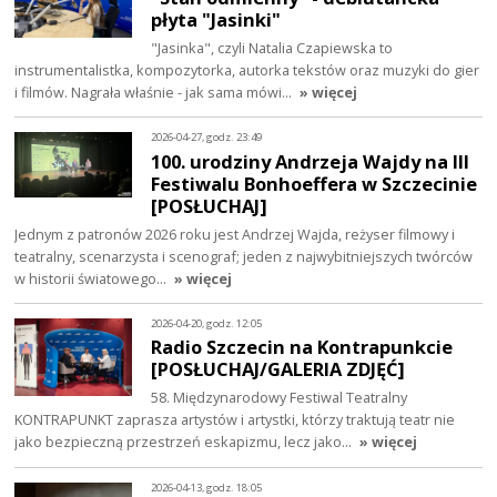
płyta "Jasinki"
"Jasinka", czyli Natalia Czapiewska to
instrumentalistka, kompozytorka, autorka tekstów oraz muzyki do gier
i filmów. Nagrała właśnie - jak sama mówi…
» więcej
2026-04-27, godz. 23:49
100. urodziny Andrzeja Wajdy na III
Festiwalu Bonhoeffera w Szczecinie
[POSŁUCHAJ]
Jednym z patronów 2026 roku jest Andrzej Wajda, reżyser filmowy i
teatralny, scenarzysta i scenograf; jeden z najwybitniejszych twórców
w historii światowego…
» więcej
2026-04-20, godz. 12:05
Radio Szczecin na Kontrapunkcie
[POSŁUCHAJ/GALERIA ZDJĘĆ]
58. Międzynarodowy Festiwal Teatralny
KONTRAPUNKT zaprasza artystów i artystki, którzy traktują teatr nie
jako bezpieczną przestrzeń eskapizmu, lecz jako…
» więcej
2026-04-13, godz. 18:05