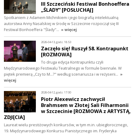
III Szczeciński Festiwal Bonhoeffera
„ŚLADY” [POSŁUCHAJ]
Spotkaniem z Adamem Michnikiem i jego biografią intelektualną
autorstwa Anny Nasalskiej w środę w Szczecinie rozpoczął się III
Festiwal Bonhoeffera "Ślady"…
» więcej
2026-04-13, godz. 18:53
Zaczęło się! Ruszył 58. Kontrapunkt
[ROZMOWA]
To druga edycja Kontrapunktu czyli
Międzynarodowego Festiwalu Teatralnego w formule biennale. W
piętek premierą „Czy to M…?" według scenariusza i w reżyserii…
»
więcej
2026-04-12, godz. 17:00
Piotr Alexewicz zachwycił
Brahmsem w Złotej Sali Filharmonii
w Szczecinie [ROZMOWA z ARTYSTĄ,
ZDJĘCIA]
Laureat wielu prestiżowych konkursów, w tym m.in. ubiegłorocznego,
19. Międzynarodowego Konkursu Pianistycznego im. Fryderyka