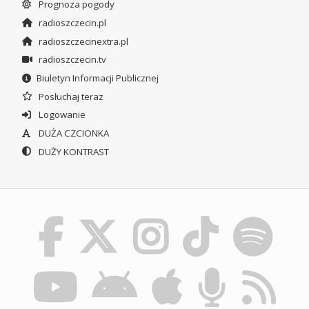
Prognoza pogody
radioszczecin.pl
radioszczecinextra.pl
radioszczecin.tv
Biuletyn Informacji Publicznej
Posłuchaj teraz
Logowanie
DUŻA CZCIONKA
DUŻY KONTRAST