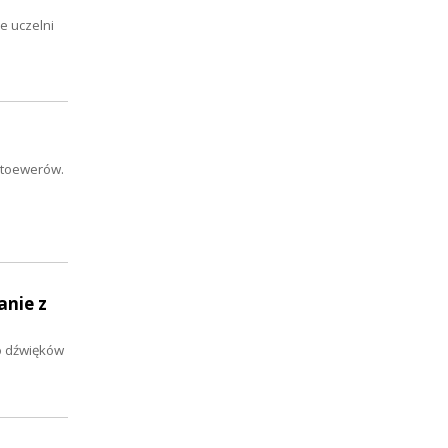
e uczelni
Stoewerów.
anie z
do dźwięków