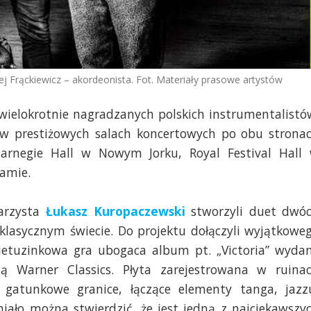
ej Frąckiewicz – akordeonista. Fot. Materiały prasowe artystów
 wielokrotnie nagradzanych polskich instrumentalistó
prestiżowych salach koncertowych po obu strona
Carnegie Hall w Nowym Jorku, Royal Festival Hall
amie.
arzysta
Łukasz Kuropaczewski
stworzyli duet dwó
asycznym świecie. Do projektu dołączyli wyjątkowe
nietuzinkowa gra ubogaca album pt. „Victoria” wyda
ną Warner Classics. Płyta zarejestrowana w ruina
a gatunkowe granice, łączące elementy tanga, jazz
miało można stwierdzić, że jest jedną z najciekawszy