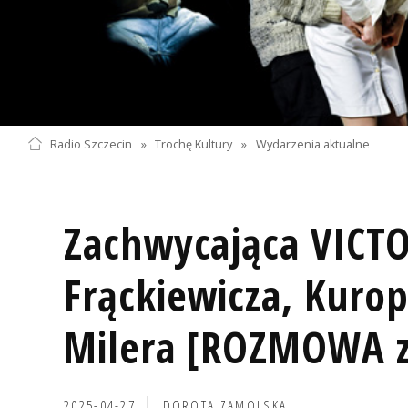
Radio Szczecin
»
Trochę Kultury
»
Wydarzenia aktualne
Zachwycająca VICT
Frąckiewicza, Kuro
Milera [ROZMOWA 
2025-04-27
DOROTA ZAMOLSKA