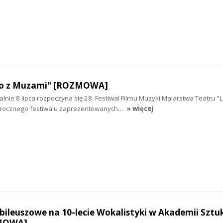
ato z Muzami" [ROZMOWA]
icjalnie 8 lipca rozpoczyna się 28. Festiwal Filmu Muzyki Malarstwa Teatru "
rocznego festiwalu zaprezentowanych…
» więcej
ileuszowe na 10-lecie Wokalistyki w Akademii Sztu
ZMOWA]