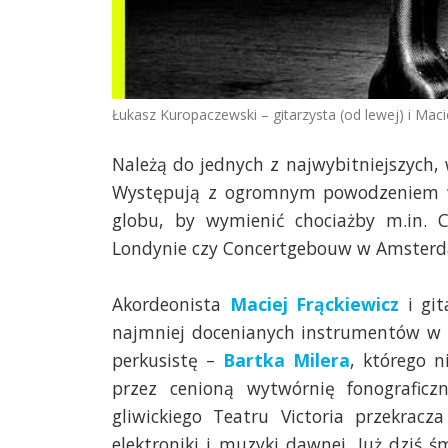
Łukasz Kuropaczewski – gitarzysta (od lewej) i Maci
Należą do jednych z najwybitniejszych,
Występują z ogromnym powodzeniem w 
globu, by wymienić chociażby m.in. 
Londynie czy Concertgebouw w Amsterd
Akordeonista
Maciej Frąckiewicz
i git
najmniej docenianych instrumentów w kl
perkusistę –
Bartka Milera
, którego 
przez cenioną wytwórnię fonograficz
gliwickiego Teatru Victoria przekracz
elektroniki i muzyki dawnej. Już dziś ś