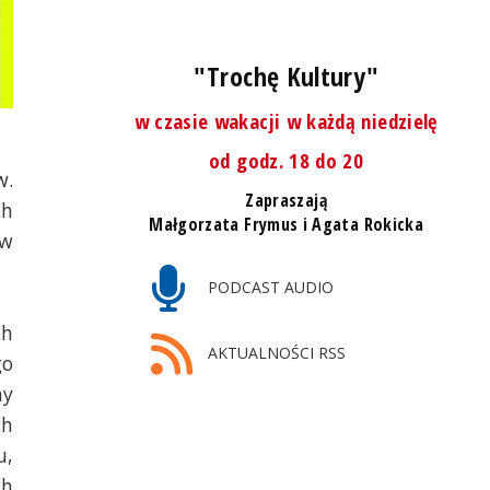
"Trochę Kultury"
w czasie wakacji w każdą niedzielę
od godz. 18 do 20
w.
Zapraszają
ch
Małgorzata Frymus i Agata Rokicka
 w
PODCAST AUDIO
ch
AKTUALNOŚCI RSS
go
ny
ch
u,
ch