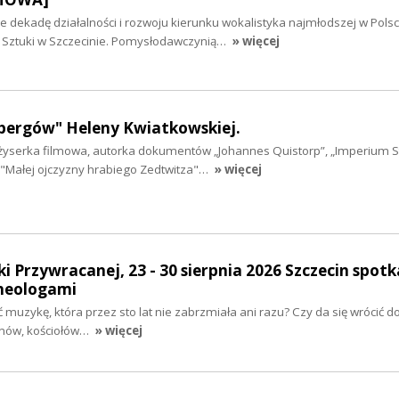
dekadę działalności i rozwoju kierunku wokalistyka najmłodszej w Polsc
i Sztuki w Szczecinie. Pomysłodawczynią…
» więcej
bergów" Heleny Kwiatkowskiej.
żyserka filmowa, autorka dokumentów „Johannes Quistorp”, „Imperium 
, "Małej ojczyzny hrabiego Zedtwitza"…
» więcej
i Przywracanej, 23 - 30 sierpnia 2026 Szczecin spotk
heologami
ć muzykę, która przez sto lat nie zabrzmiała ani razu? Czy da się wrócić 
nów, kościołów…
» więcej