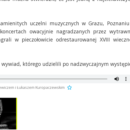
namienitych uczelni muzycznych w Grazu, Poznaniu
koncertach owacyjnie nagradzanych przez wytraw
grali w pieczołowicie odrestaurowanej XVIII wieczn
tki wywiad, którego udzielili po nadzwyczajnym występi
kiewiczem i Łukaszem Kuropaczewskim