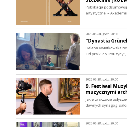
Publikacja podsumowuje 
artystycznej – Akademi
2026-06-28, godz. 20:00
"Dynastia Grüne
Helena Kwiatkowska re
Od pralki do limuzyny"
2026-06-28, godz. 20:00
9. Festiwal Muzyk
muzycznymi arc
Jakie to uczucie usłysze
dawnych synagog, salo
2026-06-28, godz. 20:00