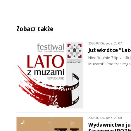
Zobacz także
2026-07-06, godz. 23:07
Już wkrótce "L
Nieoficjalnie 7 lipca of
Muzami". Podczas tego
2026-07-05, godz. 20:00
Wydawnictwo jub
Szczecinie [RO