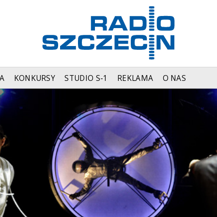
A
KONKURSY
STUDIO S-1
REKLAMA
O NAS