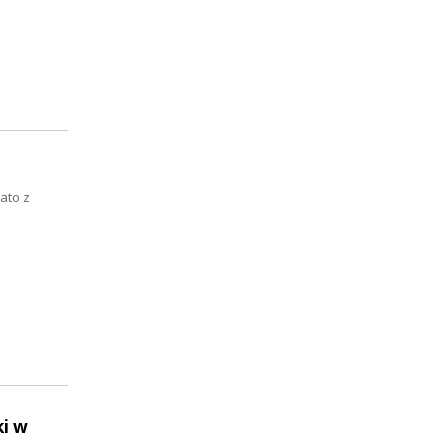
Lato z
ki w