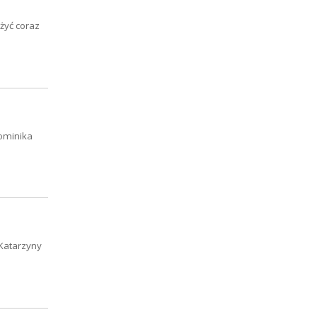
żyć coraz
Dominika
 Katarzyny