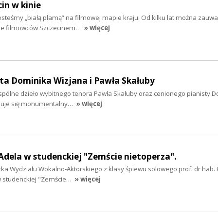
cin w kinie
 jesteśmy „białą plamą” na filmowej mapie kraju. Od kilku lat można zauwa
nie filmowców Szczecinem…
» więcej
ta Dominika Wizjana i Pawła Skałuby
wspólne dzieło wybitnego tenora Pawła Skałuby oraz cenionego pianisty 
jduje się monumentalny…
» więcej
 Adela w studenckiej "Zemście nietoperza".
ntka Wydziału Wokalno‑Aktorskiego z klasy śpiewu solowego prof. dr hab.
 w studenckiej "Zemście…
» więcej