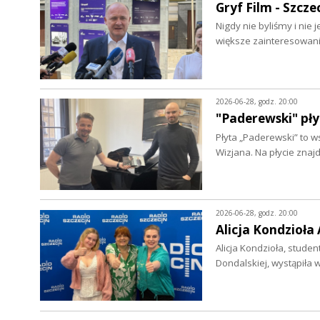
Gryf Film - Szcze
Nigdy nie byliśmy i nie
większe zainteresowa
2026-06-28, godz. 20:00
"Paderewski" pły
Płyta „Paderewski” to 
Wizjana. Na płycie zna
2026-06-28, godz. 20:00
Alicja Kondzioła
Alicja Kondzioła, stude
Dondalskiej, wystąpiła