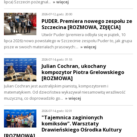
lipca) Szczecin pożegnał…
» więcej
2026-07-12, godz. 20:00
PUDER. Premiera nowego zespołu ze
Szczecina [ROZMOWA, ZDJĘCIA]
Utwór Puder (premiera odbyła się w piątek, 10
lipca 2026) nowo powstałego w Szczecinie zespołu Puder to, jak grupa
pisze w swoich materiałach prasowych:…
» więcej
2026-07-14, godz. 01:55
Julian Cochran, ukochany
kompozytor Piotra Grelowskiego
[ROZMOWA]
Julian Cochran jest australijskim pianistą, kompozytorem i
matematykiem. Od dzieciństwa wykazywał niesamowitą wrażliwość
muzyczną, co doprowadziło go…
» więcej
2026-07-14, godz. 02:01
"Tajemnica zaginionych
komiksów". Warsztaty
Drawieńskiego Ośrodka Kultury
[ROZMOWA]