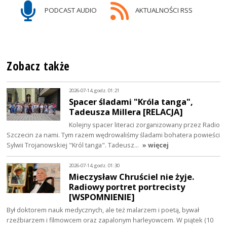
PODCAST AUDIO
AKTUALNOŚCI RSS
Zobacz także
2026-07-14, godz. 01:21
Spacer śladami "Króla tanga",
Tadeusza Millera [RELACJA]
Kolejny spacer literaci zorganizowany przez Radio
Szczecin za nami. Tym razem wędrowaliśmy śladami bohatera powieści
Sylwii Trojanowskiej "Król tanga". Tadeusz…
» więcej
2026-07-14, godz. 01:30
Mieczysław Chruściel nie żyje.
Radiowy portret portrecisty
[WSPOMNIENIE]
Był doktorem nauk medycznych, ale też malarzem i poetą, bywał
rzeźbiarzem i filmowcem oraz zapalonym harleyowcem. W piątek (10