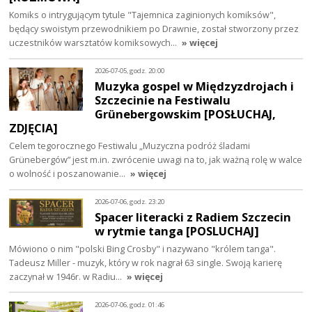
Komiks o intrygującym tytule "Tajemnica zaginionych komiksów",
będący swoistym przewodnikiem po Drawnie, został stworzony przez
uczestników warsztatów komiksowych…
» więcej
2026-07-05, godz. 20:00
Muzyka gospel w Międzyzdrojach i
Szczecinie na Festiwalu
Grünebergowskim [POSŁUCHAJ,
ZDJĘCIA]
Celem tegorocznego Festiwalu „Muzyczna podróż śladami
Grünebergów” jest m.in. zwrócenie uwagi na to, jak ważną rolę w walce
o wolność i poszanowanie…
» więcej
2026-07-06, godz. 23:20
Spacer literacki z Radiem Szczecin
w rytmie tanga [POSLUCHAJ]
Mówiono o nim "polski Bing Crosby" i nazywano "królem tanga".
Tadeusz Miller - muzyk, który w rok nagrał 63 single. Swoją karierę
zaczynał w 1946r. w Radiu…
» więcej
2026-07-06, godz. 01:46