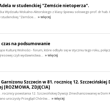
 Adela w studenckiej "Zemście nietoperza".
ntka Wydziału Wokalno‑Aktorskiego z klasy śpiewu solowego prof. dr hab.
 w studenckiej "Zemście…
» więcej
i czas na podsumowanie
 Kulturę Wolności - forum, które odbyło się w styczniu tego roku, połąc
gresowej czyli wydawnictwa…
» więcej
Garnizonu Szczecin w 81. rocznicę 12. Szczecińskiej 
j [ROZMOWA, ZDJĘCIA]
rocznicy powstania 12. Szczecińskiej Dywizji Zmechanizowanej w Dom K
wano uroczysty Przegląd Chórów…
» więcej