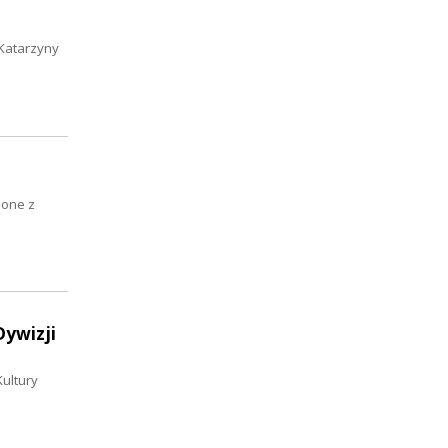
 Katarzyny
zone z
Dywizji
ultury