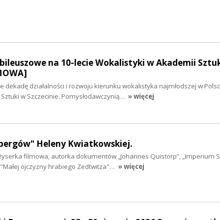
ileuszowe na 10-lecie Wokalistyki w Akademii Sztu
ZMOWA]
dekadę działalności i rozwoju kierunku wokalistyka najmłodszej w Polsc
i Sztuki w Szczecinie. Pomysłodawczynią…
» więcej
bergów" Heleny Kwiatkowskiej.
żyserka filmowa, autorka dokumentów „Johannes Quistorp”, „Imperium 
, "Małej ojczyzny hrabiego Zedtwitza"…
» więcej