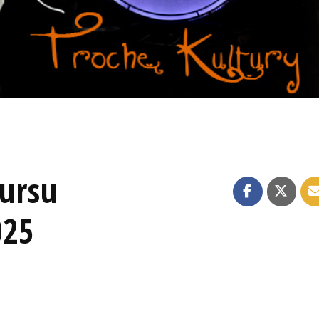
kursu
025