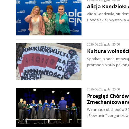
Alicja Kondzioła
Alicja Kondzioła, stude
Dondalskiej, wystąpiła
2026-06-28, godz. 20:00
Kultura wolnośc
Spotkania podsumowujące
promocją bibuły pokon
2026-06-28, godz. 20:00
Przegląd Chórów 
Zmechanizowane
W ramach obchodów 81. 
„Słowianin” zorganizo