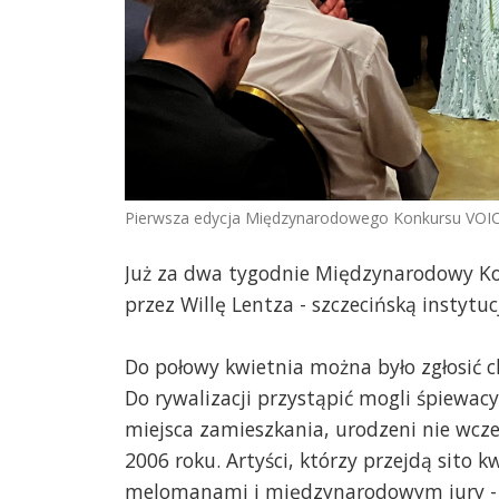
Pierwsza edycja Międzynarodowego Konkursu VOICE
Już za dwa tygodnie Międzynarodowy K
przez Willę Lentza - szczecińską instytuc
Do połowy kwietnia można było zgłosić ch
Do rywalizacji przystąpić mogli śpiewac
miejsca zamieszkania, urodzeni nie wcześ
2006 roku. Artyści, którzy przejdą sito 
melomanami i międzynarodowym jury - 