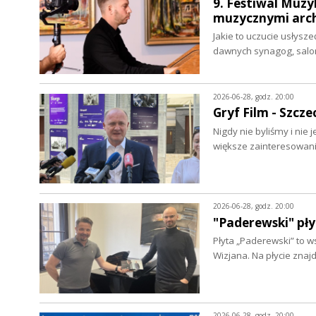
9. Festiwal Muzyk
muzycznymi arc
Jakie to uczucie usłysze
dawnych synagog, salo
2026-06-28, godz. 20:00
Gryf Film - Szcze
Nigdy nie byliśmy i nie
większe zainteresowa
2026-06-28, godz. 20:00
"Paderewski" pły
Płyta „Paderewski” to 
Wizjana. Na płycie zna
2026-06-28, godz. 20:00