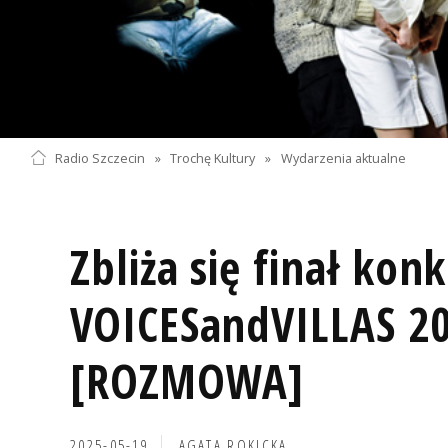
Radio Szczecin
»
Trochę Kultury
»
Wydarzenia aktualne
Zbliża się finał kon
VOICESandVILLAS 2
[ROZMOWA]
2025-05-19
AGATA ROKICKA