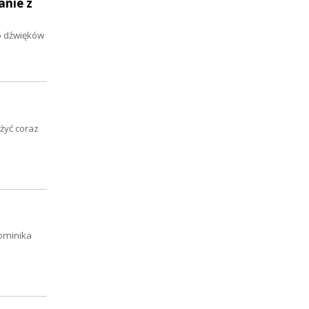
anie z
do dźwięków
żyć coraz
Dominika