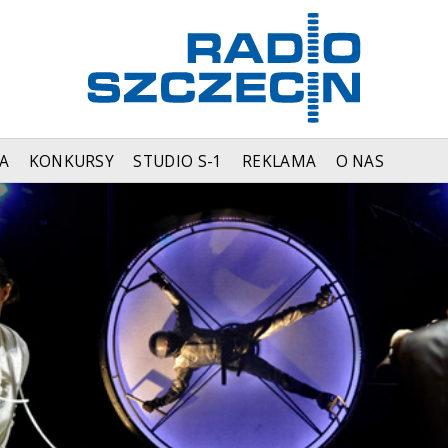
A
KONKURSY
STUDIO S-1
REKLAMA
O NAS