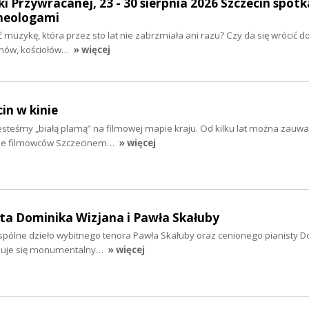
i Przywracanej, 23 - 30 sierpnia 2026 Szczecin spotk
heologami
ć muzykę, która przez sto lat nie zabrzmiała ani razu? Czy da się wrócić 
nów, kościołów…
» więcej
cin w kinie
 jesteśmy „białą plamą” na filmowej mapie kraju. Od kilku lat można zauwa
nie filmowców Szczecinem…
» więcej
ta Dominika Wizjana i Pawła Skałuby
wspólne dzieło wybitnego tenora Pawła Skałuby oraz cenionego pianisty 
jduje się monumentalny…
» więcej