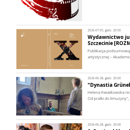
2026-07-05, godz. 20:00
Wydawnictwo jub
Szczecinie [RO
Publikacja podsumowuje 
artystycznej – Akademi
2026-06-28, godz. 20:00
"Dynastia Grüne
Helena Kwiatkowska re
Od pralki do limuzyny"
2026-06-28, godz. 20:00