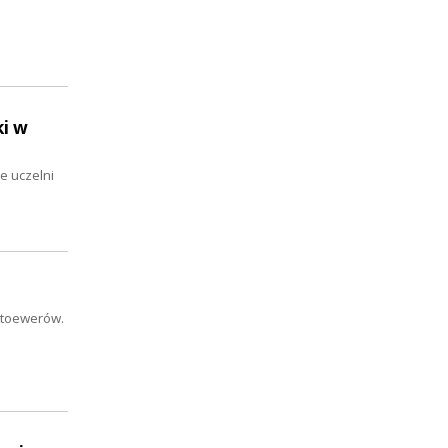
ki w
e uczelni
Stoewerów.