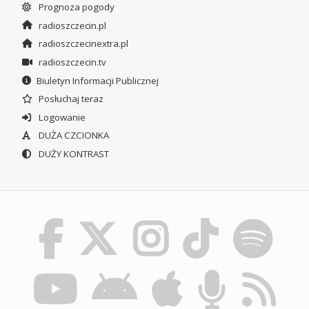
Prognoza pogody
radioszczecin.pl
radioszczecinextra.pl
radioszczecin.tv
Biuletyn Informacji Publicznej
Posłuchaj teraz
Logowanie
DUŻA CZCIONKA
DUŻY KONTRAST