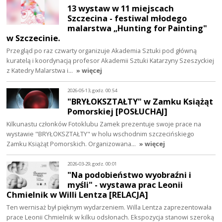
13 wystaw w 11 miejscach
Szczecina - festiwal młodego
malarstwa „Hunting for Painting"
w Szczecinie.
Przegląd po raz czwarty organizuje Akademia Sztuki pod główną
kuratelą i koordynacją profesor Akademii Sztuki Katarzyny Szeszyckiej
z Katedry Malarstwa i…
» więcej
2026-05-13, godz. 00:54
"BRYŁOKSZTAŁTY" w Zamku Książąt
Pomorskiej [POSŁUCHAJ]
Kilkunastu członków Fotoklubu Zamek prezentuje swoje prace na
wystawie "BRYŁOKSZTAŁTY" w holu wschodnim szczecińskiego
Zamku Książąt Pomorskich. Organizowana…
» więcej
2026-03-29, godz. 00:01
"Na podobieństwo wyobraźni i
myśli" - wystawa prac Leonii
Chmielnik w Willi Lentza [RELACJA]
Ten wernisaż był pięknym wydarzeniem. Willa Lentza zaprezentowała
prace Leonii Chmielnik w kilku odsłonach. Ekspozycja stanowi szeroką