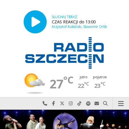
SŁUCHAJ TERAZ
CZAS REAKCJI do 13:00
Krzysztof Kukliński, Sławomir Orlik
°C
jutro
pojutrze
27
°C
°C
22
23
Najlepiej po prostu do nas zadzwoń
Odwiedź nas na Facebook-u
Odwiedź nas na X
Odwiedź nas na Instagram-ie
Odwiedź nas na TikTok-u
Szukaj nas na Spotify
Wyślij do nas w
Szukaj