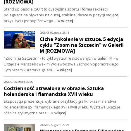
[ROZMOWA]
Stand up paddle (SUP) to dyscyplina sportu i forma rekreacji
polegająca na pływaniu na dużej, stabilnej desce w pozycji stojącej
przy użyciu jednopiórowego…
» więcej
2026-08-09, godz. 23:13
Ciche Pokolenie w sztuce. 5 edycja
cyklu "Zoom na Szczecin" w Galerii
M [ROZMOWA]
"Zoom na Szczecin" - to cykl wystaw realizowanych w Galerii M - w
Urzędzie Marszałkowskim Województwa Zachodniopomorskiego.
Tym razem kuratorka galerii…
» więcej
2026-07-26, godz. 20:00
Codzienność utrwalona w obrazie. Sztuka
holenderska i flamandzka XVII wieku
Ekspozycja prezentuje wybrane przykłady grafiki oraz malarstwa
holenderskiego i flamandzkiego XVII i XVIII wieku. Wystawa ukazuje
różnice stylistyczne oraz…
» więcej
2026-06-22, godz. 22:27