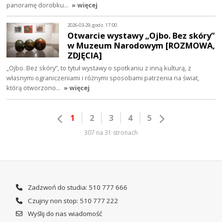
panoramę dorobku…
» więcej
2026-03-29, godz. 17:00
Otwarcie wystawy „Ojbo. Bez skóry”
w Muzeum Narodowym [ROZMOWA,
ZDJĘCIA]
„Ojbo. Bez skóry”, to tytuł wystawy o spotkaniu z inną kulturą, z
własnymi ograniczeniami i różnymi sposobami patrzenia na świat,
którą otworzono…
» więcej
1
2
3
4
5
307 na 31 stronach
Zadzwoń do studia: 510 777 666
Czujny non stop: 510 777 222
Wyślij do nas wiadomość