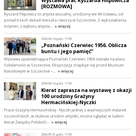
Wystawa prac Ryszarda Filipowicza
[ROZMOWA]
Ryszard Filipowicz to artysta wizualny, urodzony we Wrocławiu, od
ponad trzech dekad mieszka i tworzy w Szczecinie. Z wykształcenia
inżynier, z wyboru artysta…
» więcej
2026-06-14, godz. 17:00
„Poznański Czerwiec 1956. Oblicza
buntu i jego pamięć”
Wystawa upamiętniająca Poznański Czerwiec 1956 stanęła na placu
Solidarności w Szczecinie. Ekspozycja znajduje się przed Muzeum
Narodowym w Szczecinie –…
» więcej
2026-06-14, godz. 17:00
Kierat zaprasza na wystawę z okazji
100 urodziny Grażyny
Hermacińskiej-Nyczki
Prace Grażyny Hermacińskiej - Nyczki jednej z ważniejszych malarek
szczecińskich, w stulecie urodzin artystki, można oglądać w Galerii
Kierat Związku Polskich…
» więcej
2026-05-31, godz. 17:00