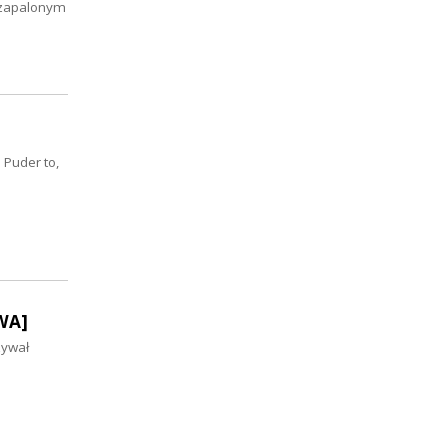
 zapalonym
 Puder to,
WA]
zywał