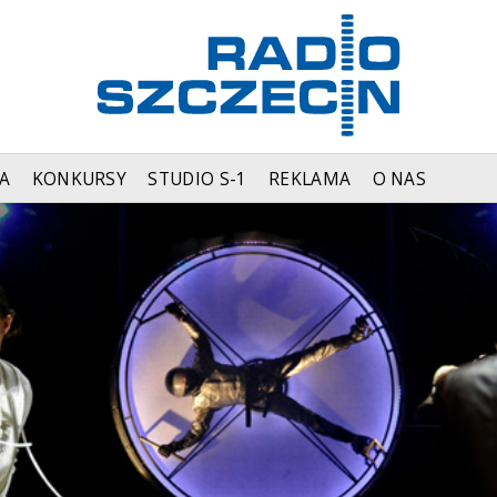
A
KONKURSY
STUDIO S-1
REKLAMA
O NAS