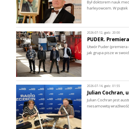
Był doktorem nauk medy
harleyowcem. W piątek 
2026-07-12, godz. 20:00
PUDER. Premiera
Utwór Puder (premiera o
jak grupa pisze w swoi
2026-07-14, godz. 01:55
Julian Cochran,
Julian Cochran jest au
niesamowitą wrażliwoś