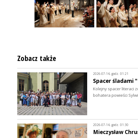
Zobacz także
2026-07-14, godz. 01:21
Spacer śladami "
Kolejny spacer literac
bohatera powieści Sylwi
2026-07-14, godz. 01:30
Mieczysław Chruś