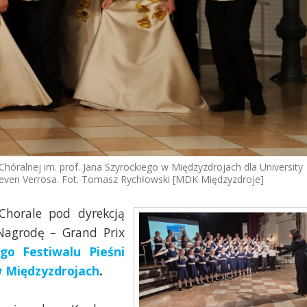
hóralnej im. prof. Jana Szyrockiego w Międzyzdrojach dla University
Steven Verrosa. Fot. Tomasz Rychłowski [MDK Międzyzdroje]
Chorale pod dyrekcją
Nagrodę – Grand Prix
go Festiwalu Pieśni
w Międzyzdrojach
.