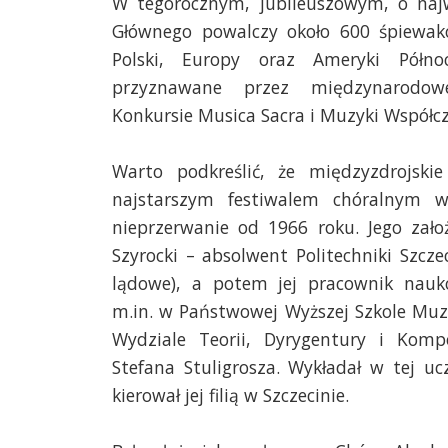
W tegorocznym, jubileuszowym, o naj
Głównego powalczy około 600 śpiewak
Polski, Europy oraz Ameryki Półno
przyznawane przez międzynarodo
Konkursie Musica Sacra i Muzyki Współcz
Warto podkreślić, że międzyzdrojskie 
najstarszym festiwalem chóralnym w 
nieprzerwanie od 1966 roku. Jego założ
Szyrocki – absolwent Politechniki Szcz
lądowe), a potem jej pracownik nauk
m.in. w Państwowej Wyższej Szkole Muz
Wydziale Teorii, Dyrygentury i Kompo
Stefana Stuligrosza. Wykładał w tej uc
kierował jej filią w Szczecinie.