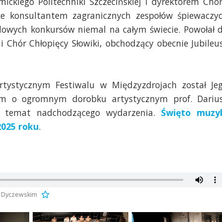
ickiego Politechniki Szczecińskiej i dyrektorem Chó
e konsultantem zagranicznych zespołów śpiewaczy
owych konkursów niemal na całym świecie. Powołał 
i Chór Chłopięcy Słowiki, obchodzący obecnie Jubileu
rtystycznym Festiwalu w Międzyzdrojach został Je
ym o ogromnym dorobku artystycznym prof. Dariu
na temat nadchodzącego wydarzenia.
Święto muzy
2025 roku
.
m Dyczewskim