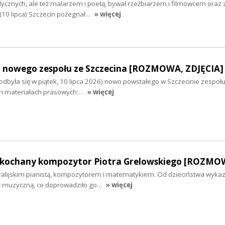
cznych, ale też malarzem i poetą, bywał rzeźbiarzem i filmowcem oraz
(10 lipca) Szczecin pożegnał…
» więcej
 nowego zespołu ze Szczecina [ROZMOWA, ZDJĘCIA]
dbyła się w piątek, 10 lipca 2026) nowo powstałego w Szczecinie zespołu
ch materiałach prasowych:…
» więcej
 ukochany kompozytor Piotra Grelowskiego [ROZMO
stralijskim pianistą, kompozytorem i matematykiem. Od dzieciństwa wyka
ć muzyczną, co doprowadziło go…
» więcej