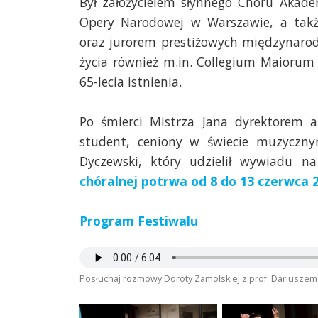
Był założycielem słynnego Chóru Akadem
Opery Narodowej w Warszawie, a takż
oraz jurorem prestiżowych międzynarod
życia również m.in. Collegium Maiorum 
65-lecia istnienia.
Po śmierci Mistrza Jana dyrektorem a
student, ceniony w świecie muzyczn
Dyczewski, który udzielił wywiadu 
chóralnej potrwa od 8 do 13 czerwca 
Program Festiwalu
Posłuchaj rozmowy Doroty Zamolskiej z prof. Dariusze