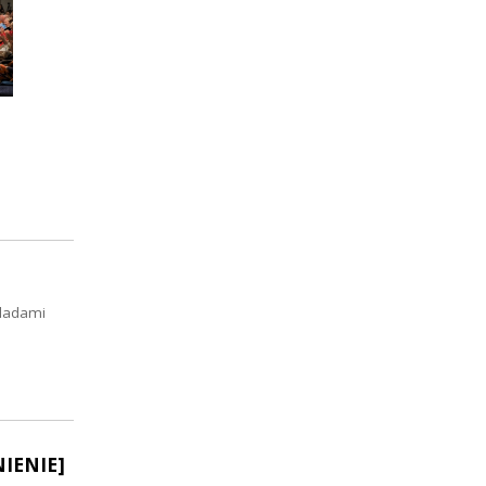
śladami
NIENIE]