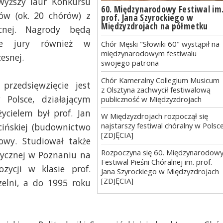
wyższy laur Konkursu
60. Międzynarodowy Festiwal im
ów (ok. 20 chórów) z
prof. Jana Szyrockiego w
Międzyzdrojach na półmetku
cnej. Nagrody będą
we jury również w
Chór Męski "Słowiki 60" wystąpił na
międzynarodowym festiwalu
esnej.
swojego patrona
Chór Kameralny Collegium Musicum
przedsięwzięcie jest
z Olsztyna zachwycił festiwalową
Polsce, działającym
publiczność w Międzyzdrojach
ycielem był prof. Jan
W Międzyzdrojach rozpoczął się
najstarszy festiwal chóralny w Polsc
ecińskiej (budownictwo
[ZDJĘCIA]
owy. Studiował także
Rozpoczyna się 60. Międzynarodow
ycznej w Poznaniu na
Festiwal Pieśni Chóralnej im. prof.
zycji w klasie prof.
Jana Szyrockiego w Międzyzdrojach
[ZDJĘCIA]
zelni, a do 1995 roku