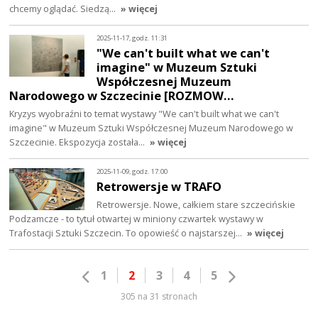
chcemy oglądać. Siedzą…
» więcej
2025-11-17, godz. 11:31
"We can't built what we can't
imagine" w Muzeum Sztuki
Współczesnej Muzeum
Narodowego w Szczecinie [ROZMOW…
Kryzys wyobraźni to temat wystawy "We can't built what we can't
imagine" w Muzeum Sztuki Współczesnej Muzeum Narodowego w
Szczecinie. Ekspozycja została…
» więcej
2025-11-09, godz. 17:00
Retrowersje w TRAFO
Retrowersje. Nowe, całkiem stare szczecińskie
Podzamcze - to tytuł otwartej w miniony czwartek wystawy w
Trafostacji Sztuki Szczecin. To opowieść o najstarszej…
» więcej
1
2
3
4
5
305 na 31 stronach