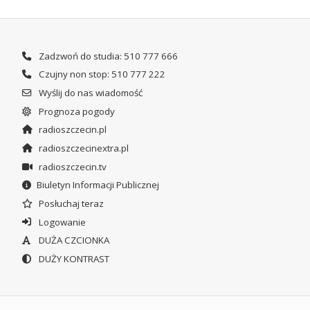
Zadzwoń do studia: 510 777 666
Czujny non stop: 510 777 222
Wyślij do nas wiadomość
Prognoza pogody
radioszczecin.pl
radioszczecinextra.pl
radioszczecin.tv
Biuletyn Informacji Publicznej
Posłuchaj teraz
Logowanie
DUŻA CZCIONKA
DUŻY KONTRAST