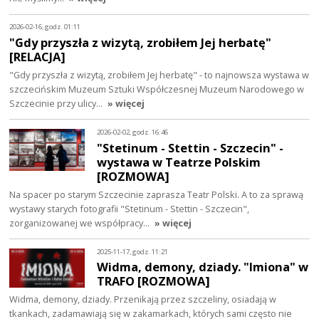
2026-02-16, godz. 01:11
"Gdy przyszła z wizytą, zrobiłem Jej herbatę"
[RELACJA]
"Gdy przyszła z wizytą, zrobiłem Jej herbatę" - to najnowsza wystawa w
szczecińskim Muzeum Sztuki Współczesnej Muzeum Narodowego w
Szczecinie przy ulicy…
» więcej
2026-02-02, godz. 16:46
"Stetinum - Stettin - Szczecin" -
wystawa w Teatrze Polskim
[ROZMOWA]
Na spacer po starym Szczecinie zaprasza Teatr Polski. A to za sprawą
wystawy starych fotografii "Stetinum - Stettin - Szczecin",
zorganizowanej we współpracy…
» więcej
2025-11-17, godz. 11:21
Widma, demony, dziady. "Imiona" w
TRAFO [ROZMOWA]
Widma, demony, dziady. Przenikają przez szczeliny, osiadają w
tkankach, zadamawiają się w zakamarkach, których sami często nie