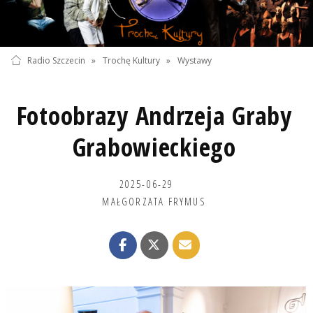
Radio Szczecin
»
Trochę Kultury
»
Wystawy
Fotoobrazy Andrzeja Graby
Grabowieckiego
2025-06-29
MAŁGORZATA FRYMUS