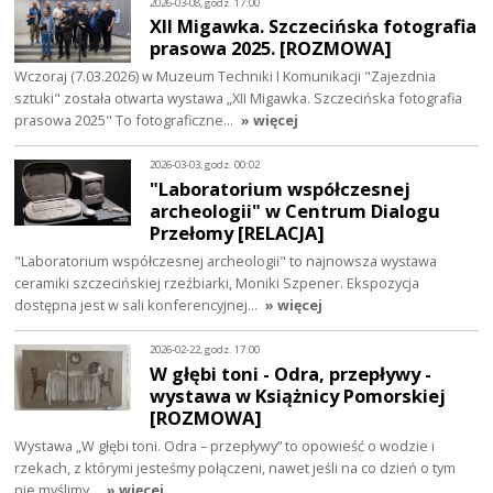
2026-03-08, godz. 17:00
XII Migawka. Szczecińska fotografia
prasowa 2025. [ROZMOWA]
Wczoraj (7.03.2026) w Muzeum Techniki I Komunikacji "Zajezdnia
sztuki" została otwarta wystawa „XII Migawka. Szczecińska fotografia
prasowa 2025" To fotograficzne…
» więcej
2026-03-03, godz. 00:02
"Laboratorium współczesnej
archeologii" w Centrum Dialogu
Przełomy [RELACJA]
"Laboratorium współczesnej archeologii" to najnowsza wystawa
ceramiki szczecińskiej rzeźbiarki, Moniki Szpener. Ekspozycja
dostępna jest w sali konferencyjnej…
» więcej
2026-02-22, godz. 17:00
W głębi toni - Odra, przepływy -
wystawa w Książnicy Pomorskiej
[ROZMOWA]
Wystawa „W głębi toni. Odra – przepływy” to opowieść o wodzie i
rzekach, z którymi jesteśmy połączeni, nawet jeśli na co dzień o tym
nie myślimy…
» więcej