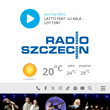
SŁUCHAJ TERAZ
LATTO FEAT. LU KALA -
LOTTERY
°C
jutro
pojutrze
20
°C
°C
24
29
Najlepiej po prostu do nas zadzwoń
Odwiedź nas na Facebook-u
Odwiedź nas na X
Odwiedź nas na Instagram-ie
Odwiedź nas na TikTok-u
Szukaj nas na Spotify
Wyślij do nas w
Szukaj