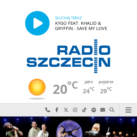
SŁUCHAJ TERAZ
KYGO FEAT. KHALID &
GRYFFIN - SAVE MY LOVE
°C
jutro
pojutrze
20
°C
°C
24
29
Najlepiej po prostu do nas zadzwoń
Odwiedź nas na Facebook-u
Odwiedź nas na X
Odwiedź nas na Instagram-ie
Odwiedź nas na TikTok-u
Szukaj nas na Spotify
Wyślij do nas w
Szukaj