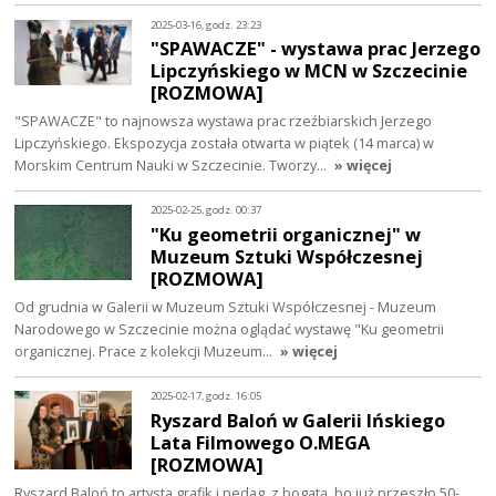
2025-03-16, godz. 23:23
"SPAWACZE" - wystawa prac Jerzego
Lipczyńskiego w MCN w Szczecinie
[ROZMOWA]
"SPAWACZE" to najnowsza wystawa prac rzeźbiarskich Jerzego
Lipczyńskiego. Ekspozycja została otwarta w piątek (14 marca) w
Morskim Centrum Nauki w Szczecinie. Tworzy…
» więcej
2025-02-25, godz. 00:37
"Ku geometrii organicznej" w
Muzeum Sztuki Współczesnej
[ROZMOWA]
Od grudnia w Galerii w Muzeum Sztuki Współczesnej - Muzeum
Narodowego w Szczecinie można oglądać wystawę "Ku geometrii
organicznej. Prace z kolekcji Muzeum…
» więcej
2025-02-17, godz. 16:05
Ryszard Baloń w Galerii Ińskiego
Lata Filmowego O.MEGA
[ROZMOWA]
Ryszard Baloń to artysta grafik i pedag, z bogatą, bo już przeszło 50-