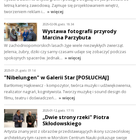
letnią karierą zawodową. Zajmuje się projektowaniem wnętrz,
tworzeniem reklam i…
» więcej
2025-02-09, godz. 18:34
Wystawa fotografii przyrody
Marcina Parzybuta
W zachodniopomorskich lasach żyje wiele niezwykłych zwierząt.
Jelenia, żubry, dziki czy sarny czasami udaje się zobaczyć podczas
spokojnych spacerów. Jednak…
» więcej
2025-01-21, godz. 01:14
"Nibelungen" w Galerii Star [POSŁUCHAJ]
Bartłomiej Hajkiewicz - kompozytor, twórca muzyki i udźwiękowienia,
realizator nagrań, kognitywista. Tworzy muzykę i sound design do
filmu, teatru i doświadczeń…
» więcej
2025-01-12, godz. 17:15
„Dwie strony rzeki" Piotra
Skłodowskiego
Artysta znany jest z obrazów przedstawiających ikony szczecińskiej
architektury tym razem w Morskim Centrum Nauki pokazuje swoje