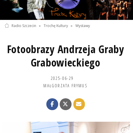
Radio Szczecin
»
Trochę Kultury
»
Wystawy
Fotoobrazy Andrzeja Graby
Grabowieckiego
2025-06-29
MAŁGORZATA FRYMUS