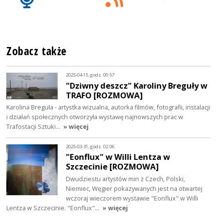
Zobacz także
2025-04-15, godz. 00:57
"Dziwny deszcz" Karoliny Breguły w
TRAFO [ROZMOWA]
Karolina Breguła - artystka wizualna, autorka filmów, fotografii, instalacji
i działań społecznych otworzyła wystawę najnowszych prac w
Trafostacji Sztuki…
» więcej
2025-03-31, godz. 02:06
"Eonflux" w Willi Lentza w
Szczecinie [ROZMOWA]
Dwudziestu artystów min z Czech, Polski,
Niemiec, Węgier pokazywanych jest na otwartej
wczoraj wieczorem wystawie "Eonflux" w Willi
Lentza w Szczecinie. "Eonflux"…
» więcej