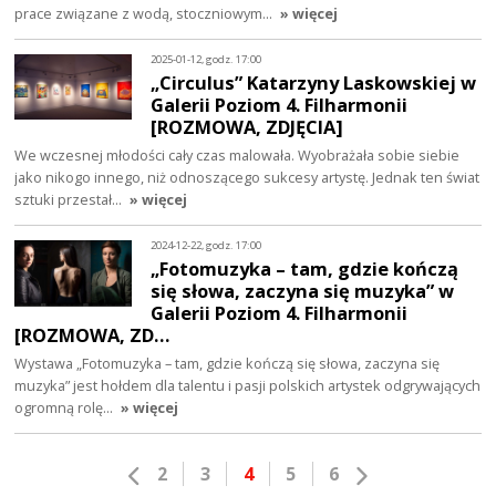
prace związane z wodą, stoczniowym…
» więcej
2025-01-12, godz. 17:00
„Circulus” Katarzyny Laskowskiej w
Galerii Poziom 4. Filharmonii
[ROZMOWA, ZDJĘCIA]
We wczesnej młodości cały czas malowała. Wyobrażała sobie siebie
jako nikogo innego, niż odnoszącego sukcesy artystę. Jednak ten świat
sztuki przestał…
» więcej
2024-12-22, godz. 17:00
„Fotomuzyka – tam, gdzie kończą
się słowa, zaczyna się muzyka” w
Galerii Poziom 4. Filharmonii
[ROZMOWA, ZD…
Wystawa „Fotomuzyka – tam, gdzie kończą się słowa, zaczyna się
muzyka” jest hołdem dla talentu i pasji polskich artystek odgrywających
ogromną rolę…
» więcej
2
3
4
5
6