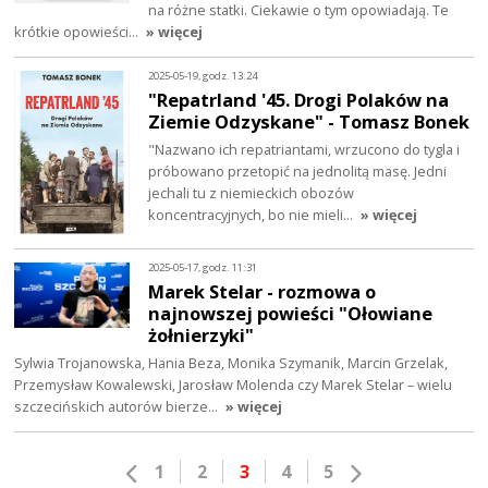
na różne statki. Ciekawie o tym opowiadają. Te
krótkie opowieści…
» więcej
2025-05-19, godz. 13:24
"Repatrland '45. Drogi Polaków na
Ziemie Odzyskane" - Tomasz Bonek
"Nazwano ich repatriantami, wrzucono do tygla i
próbowano przetopić na jednolitą masę. Jedni
jechali tu z niemieckich obozów
koncentracyjnych, bo nie mieli…
» więcej
2025-05-17, godz. 11:31
Marek Stelar - rozmowa o
najnowszej powieści "Ołowiane
żołnierzyki"
Sylwia Trojanowska, Hania Beza, Monika Szymanik, Marcin Grzelak,
Przemysław Kowalewski, Jarosław Molenda czy Marek Stelar – wielu
szczecińskich autorów bierze…
» więcej
1
2
3
4
5