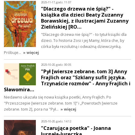
2025-11-17, godz. 11:07
"Dlaczego drzewa nie śpią?" -
książka dla dzieci Beaty Zuzanny
Borawskiej, z ilustracjami Zuzanny
Zielińskiej [RO…
"Dlaczego drzewa nie śpią?" - to tytuł książki dla
dzieci. To historia Zosi i jej Mamy, która che, by
córka była rezolutną i odważną dziewczynką.
Próbuje…
» więcej
2025-10-20, godz. 00:05
"Pył [wiersze zebrane. tom 3] Anny
Frajlich oraz "Szklany sufit języka.
Trzynaście rozmów" - Anny Frajlich i
Sławomira…
Niedawno ukazała się nowa książka poetki, Anny Frajlich. Po
"Przeszczepie [wiersze zebrane. tom 1]” i „Powrotach [wiersze
zebrane. tom 2], pora na "Pył…
» więcej
2025-10-20, godz. 14:12
"Czarująca poetka" - Joanna
Jurgała-Jureczka