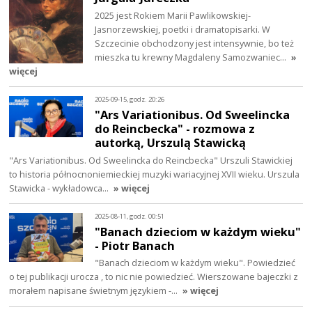
2025 jest Rokiem Marii Pawlikowskiej-
Jasnorzewskiej, poetki i dramatopisarki. W
Szczecinie obchodzony jest intensywnie, bo też
mieszka tu krewny Magdaleny Samozwaniec…
»
więcej
2025-09-15, godz. 20:26
"Ars Variationibus. Od Sweelincka
do Reincbecka" - rozmowa z
autorką, Urszulą Stawicką
"Ars Variationibus. Od Sweelincka do Reincbecka" Urszuli Stawickiej
to historia północnoniemieckiej muzyki wariacyjnej XVII wieku. Urszula
Stawicka - wykładowca…
» więcej
2025-08-11, godz. 00:51
"Banach dzieciom w każdym wieku"
- Piotr Banach
"Banach dzieciom w każdym wieku". Powiedzieć
o tej publikacji urocza , to nic nie powiedzieć. Wierszowane bajeczki z
morałem napisane świetnym językiem -…
» więcej