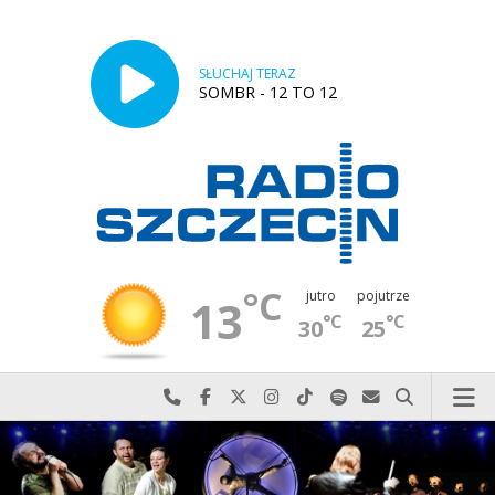
SŁUCHAJ TERAZ
SOMBR - 12 TO 12
°C
jutro
pojutrze
13
°C
°C
30
25
Najlepiej po prostu do nas zadzwoń
Odwiedź nas na Facebook-u
Odwiedź nas na X
Odwiedź nas na Instagram-ie
Odwiedź nas na TikTok-u
Szukaj nas na Spotify
Wyślij do nas w
Szukaj