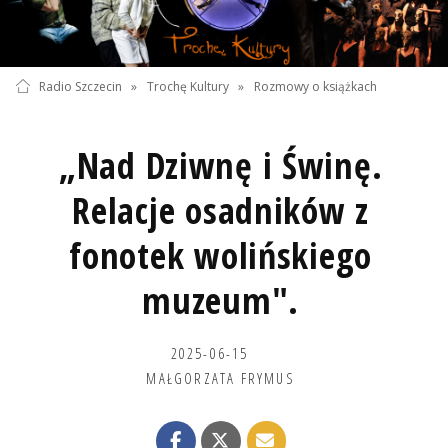
Radio Szczecin
»
Trochę Kultury
»
Rozmowy o książkach
„Nad Dziwnę i Świnę.
Relacje osadników z
fonotek wolińskiego
muzeum".
2025-06-15
MAŁGORZATA FRYMUS