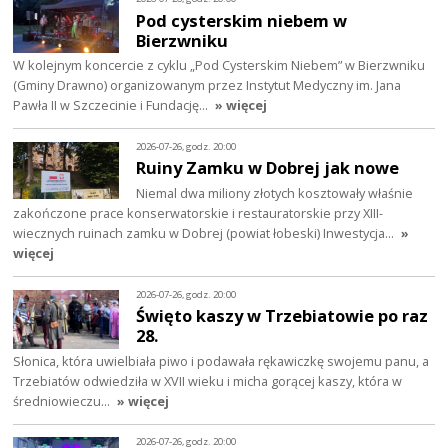
Pod cysterskim niebem w
Bierzwniku
W kolejnym koncercie z cyklu „Pod Cysterskim Niebem” w Bierzwniku
(Gminy Drawno) organizowanym przez Instytut Medyczny im. Jana
Pawła II w Szczecinie i Fundację…
» więcej
2026-07-26, godz. 20:00
Ruiny Zamku w Dobrej jak nowe
Niemal dwa miliony złotych kosztowały właśnie
zakończone prace konserwatorskie i restauratorskie przy XIII-
wiecznych ruinach zamku w Dobrej (powiat łobeski) Inwestycja…
»
więcej
2026-07-26, godz. 20:00
Święto kaszy w Trzebiatowie po raz
28.
Słonica, która uwielbiała piwo i podawała rękawiczkę swojemu panu, a
Trzebiatów odwiedziła w XVII wieku i micha gorącej kaszy, która w
średniowieczu…
» więcej
2026-07-26, godz. 20:00