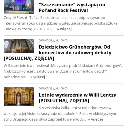
"Szczecinianie" wystąpią na
Pol'and'Rock Festival
Zespół Pieśni i Tańca Szczecinianie zamiast odpoczywać po
intensywnym roku ciągle gdzieś występuje promując polską sztukę
ludową. Wczoraj (25.07.2026)…
» więcej
2026-07-26, godz. 20:00
Dziedzictwo Grünebergów. Od
koncertów do radiowej debaty
[POSŁUCHAJ, ZDJĘCIA]
W Szczecinie trwa festiwal „Muzyczna podróż śladami Grünebergów”.
Najbliższy koncert, zatytułowany „Czar instrumentów dętych”,
odbędzie się…
» więcej
2026-07-26, godz. 20:00
Letnie wydarzenia w Willi Lentza
[POSŁUCHAJ, ZDJĘCIA]
Szczecińska Willa Lentza nie odpoczywa w
wakacje, a jej historia fascynuje od pokoleń. Pałac w eklektycznym
stylu Drugiego Cesarstwa zaprojektował młody…
» więcej