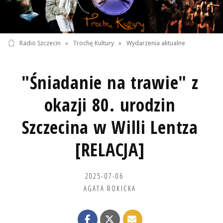
Radio Szczecin
»
Trochę Kultury
»
Wydarzenia aktualne
"Śniadanie na trawie" z
okazji 80. urodzin
Szczecina w Willi Lentza
[RELACJA]
2025-07-06
AGATA ROKICKA