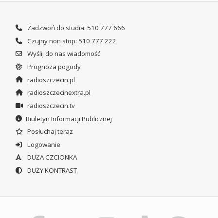
Zadzwoń do studia: 510 777 666
Czujny non stop: 510 777 222
Wyślij do nas wiadomość
Prognoza pogody
radioszczecin.pl
radioszczecinextra.pl
radioszczecin.tv
Biuletyn Informacji Publicznej
Posłuchaj teraz
Logowanie
DUŻA CZCIONKA
DUŻY KONTRAST