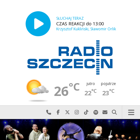
SŁUCHAJ TERAZ
CZAS REAKCJI do 13:00
Krzysztof Kukliński, Sławomir Orlik
°C
jutro
pojutrze
26
°C
°C
22
23
Najlepiej po prostu do nas zadzwoń
Odwiedź nas na Facebook-u
Odwiedź nas na X
Odwiedź nas na Instagram-ie
Odwiedź nas na TikTok-u
Szukaj nas na Spotify
Wyślij do nas w
Szukaj