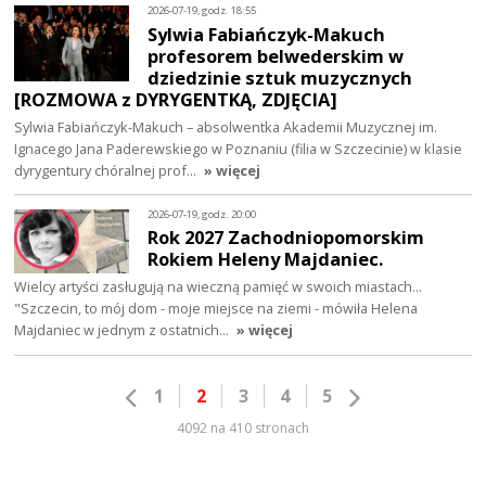
2026-07-19, godz. 18:55
Sylwia Fabiańczyk-Makuch
profesorem belwederskim w
dziedzinie sztuk muzycznych
[ROZMOWA z DYRYGENTKĄ, ZDJĘCIA]
Sylwia Fabiańczyk-Makuch – absolwentka Akademii Muzycznej im.
Ignacego Jana Paderewskiego w Poznaniu (filia w Szczecinie) w klasie
dyrygentury chóralnej prof…
» więcej
2026-07-19, godz. 20:00
Rok 2027 Zachodniopomorskim
Rokiem Heleny Majdaniec.
Wielcy artyści zasługują na wieczną pamięć w swoich miastach...
"Szczecin, to mój dom - moje miejsce na ziemi - mówiła Helena
Majdaniec w jednym z ostatnich…
» więcej
1
2
3
4
5
4092 na 410 stronach