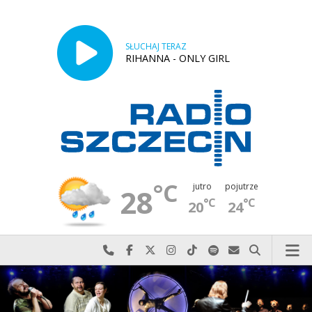
SŁUCHAJ TERAZ
RIHANNA - ONLY GIRL
°C
jutro
pojutrze
28
°C
°C
20
24
Najlepiej po prostu do nas zadzwoń
Odwiedź nas na Facebook-u
Odwiedź nas na X
Odwiedź nas na Instagram-ie
Odwiedź nas na TikTok-u
Szukaj nas na Spotify
Wyślij do nas w
Szukaj