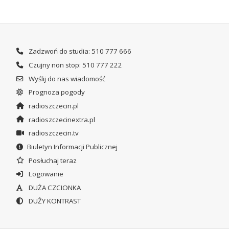
Zadzwoń do studia: 510 777 666
Czujny non stop: 510 777 222
Wyślij do nas wiadomość
Prognoza pogody
radioszczecin.pl
radioszczecinextra.pl
radioszczecin.tv
Biuletyn Informacji Publicznej
Posłuchaj teraz
Logowanie
DUŻA CZCIONKA
DUŻY KONTRAST