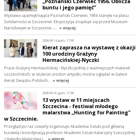
„Poznański Czerwiec 1956. Oblicza
buntu i jego pamięć”
Wystawa upamiętniająca Poznański Czerwiec 1956 stanęła na placu
Solidarności w Szczecinie. Ekspozycja znajduje się przed Muzeum
Narodowym w Szczecinie –…
» więcej
2026-06-14, godz. 17:00
Kierat zaprasza na wystawę z okazji
100 urodziny Grażyny
Hermacińskiej-Nyczki
Prace Grażyny Hermacińskiej - Nyczki jednej z ważniejszych malarek
szczecińskich, w stulecie urodzin artystki, można oglądać w Galerii
Kierat Związku Polskich…
» więcej
2026-05-31, godz. 17:00
13 wystaw w 11 miejscach
Szczecina - festiwal młodego
malarstwa „Hunting for Painting"
w Szczecinie.
Przegląd po raz czwarty organizuje Akademia Sztuki pod główną
kuratelą i koordynacją profesor Akademii Sztuki Katarzyny Szeszyckiej
z Katedry Malarstwa i…
» więcej