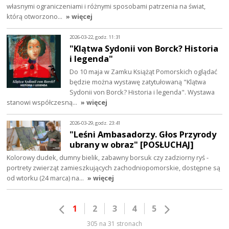
własnymi ograniczeniami i różnymi sposobami patrzenia na świat,
którą otworzono…
» więcej
2026-03-22, godz. 11:31
"Klątwa Sydonii von Borck? Historia
i legenda"
Do 10 maja w Zamku Książąt Pomorskich oglądać
będzie można wystawę zatytułowaną "Klątwa
Sydonii von Borck? Historia i legenda". Wystawa
stanowi współczesną…
» więcej
2026-03-29, godz. 23:41
"Leśni Ambasadorzy. Głos Przyrody
ubrany w obraz" [POSŁUCHAJ]
Kolorowy dudek, dumny bielik, zabawny borsuk czy zadziorny ryś -
portrety zwierząt zamieszkujących zachodniopomorskie, dostępne są
od wtorku (24 marca) na…
» więcej
1
2
3
4
5
305 na 31 stronach