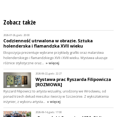
Zobacz także
2026-07-26, godz. 20:00
Codzienność utrwalona w obrazie. Sztuka
holenderska i flamandzka XVII wieku
Ekspozycja prezentuje wybrane przykłady grafiki oraz malarstwa
holenderskiego i flamandzkiego XVII i XVIII wieku. Wystawa ukazuje
różnice stylistyczne oraz…
» więcej
2026-06-22, godz. 22:27
Wystawa prac Ryszarda Filipowicza
[ROZMOWA]
Ryszard Filipowicz to artysta wizualny, urodzony we Wrocławiu, od
ponad trzech dekad mieszka i tworzy w Szczecinie. Z wykształcenia
inżynier, z wyboru artysta…
» więcej
2026-06-14, godz. 17:00