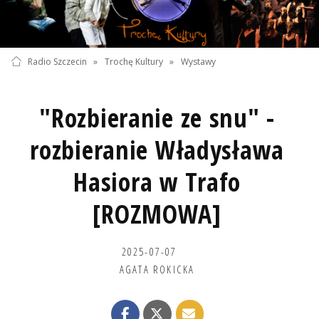
Radio Szczecin
»
Trochę Kultury
»
Wystawy
"Rozbieranie ze snu" -
rozbieranie Władysława
Hasiora w Trafo
[ROZMOWA]
2025-07-07
AGATA ROKICKA