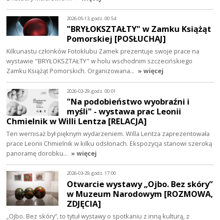
2026-05-13, godz. 00:54
"BRYŁOKSZTAŁTY" w Zamku Książąt
Pomorskiej [POSŁUCHAJ]
Kilkunastu członków Fotoklubu Zamek prezentuje swoje prace na
wystawie "BRYŁOKSZTAŁTY" w holu wschodnim szczecińskiego
Zamku Książąt Pomorskich. Organizowana…
» więcej
2026-03-29, godz. 00:01
"Na podobieństwo wyobraźni i
myśli" - wystawa prac Leonii
Chmielnik w Willi Lentza [RELACJA]
Ten wernisaż był pięknym wydarzeniem. Willa Lentza zaprezentowała
prace Leonii Chmielnik w kilku odsłonach. Ekspozycja stanowi szeroką
panoramę dorobku…
» więcej
2026-03-29, godz. 17:00
Otwarcie wystawy „Ojbo. Bez skóry”
w Muzeum Narodowym [ROZMOWA,
ZDJĘCIA]
„Ojbo. Bez skóry”, to tytuł wystawy o spotkaniu z inną kulturą, z