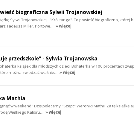
owieść biograficzna Sylwii Trojanowskiej
żkę Sylwii Trojanowskiej - "Król tanga". To powieść biograficzna, której
arz Tadeusz Miller. Portowe…
» więcej
je przedszkole" - Sylwia Trojanowska
ohaterka książek dla młodszych dzieci. Bohaterka w 100 procentach zwi
które można zwiedzać właśnie…
» więcej
ika Mathia
ięgnąć w weekend? Dziś polecamy "Szept" Weroniki Mathii. Za tę książkę a
rodę Wielkiego Kalibru…
» więcej