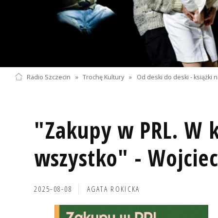
Radio Szczecin
»
Trochę Kultury
»
Od deski do deski - książki na 
"Zakupy w PRL. W k
wszystko" - Wojciec
2025-08-08
AGATA ROKICKA