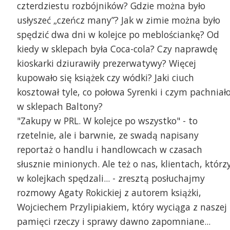
czterdziestu rozbójników? Gdzie można było
usłyszeć „czeńcz many”? Jak w zimie można było
spędzić dwa dni w kolejce po meblościankę? Od
kiedy w sklepach była Coca-cola? Czy naprawdę
kioskarki dziurawiły prezerwatywy? Więcej
kupowało się książek czy wódki? Jaki ciuch
kosztował tyle, co połowa Syrenki i czym pachniał
w sklepach Baltony?
"Zakupy w PRL. W kolejce po wszystko" - to
rzetelnie, ale i barwnie, ze swadą napisany
reportaż o handlu i handlowcach w czasach
słusznie minionych. Ale też o nas, klientach, którz
w kolejkach spędzali... - zresztą posłuchajmy
rozmowy Agaty Rokickiej z autorem książki,
Wojciechem Przylipiakiem, który wyciąga z naszej
pamięci rzeczy i sprawy dawno zapomniane...