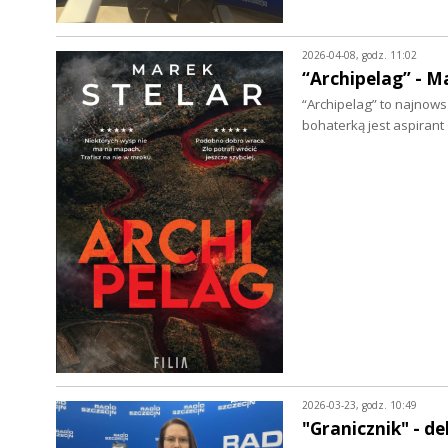
2026-04-08, godz. 11:02
“Archipelag” - M
“Archipelag” to najnows
bohaterką jest aspiran
2026-03-23, godz. 10:49
"Granicznik" - d