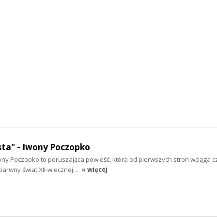
sta" - Iwony Poczopko
ny Poczopko to poruszająca powieść, która od pierwszych stron wciąga c
 barwny świat XII-wiecznej…
» więcej