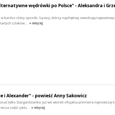
lternatywne wędrówki po Polsce" - Aleksandra i Grz
 bardzo różny sposób. Są tacy, którzy najchętniej zwiedzają najważniejsz
 utartych szlaków…
» więcej
e i Alexander" - powieść Anny Sakowicz
sać tylko Stargardzianka. Już we wtorek oficjalna premiera najnowszej k
erwsza część cyklu…
» więcej