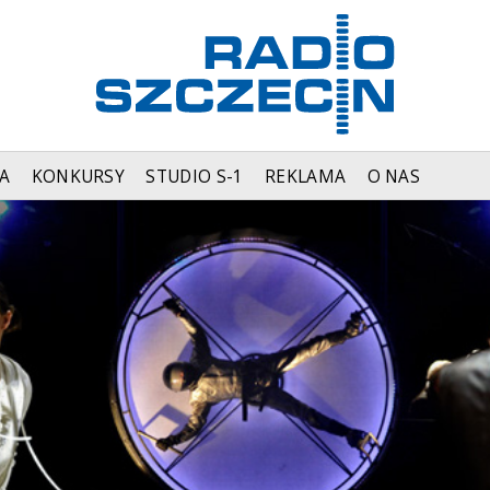
A
KONKURSY
STUDIO S-1
REKLAMA
O NAS