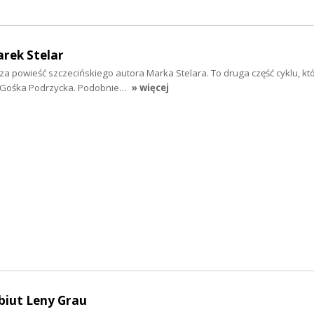
arek Stelar
za powieść szczecińskiego autora Marka Stelara. To druga część cyklu, kt
t Gośka Podrzycka. Podobnie…
» więcej
ebiut Leny Grau