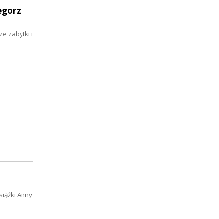
egorz
e zabytki i
siążki Anny