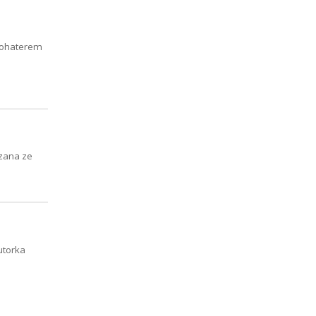
 bohaterem
ązana ze
utorka