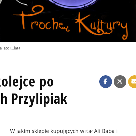
lato i...lata
olejce po
h Przylipiak
W jakim sklepie kupujących witał Ali Baba i