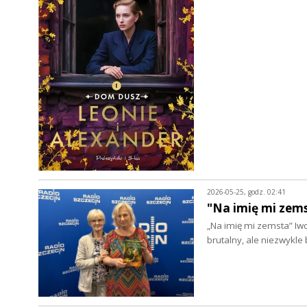
2026-05-25, godz. 02:41
"Na imię mi zem
„Na imię mi zemsta” Iwo
brutalny, ale niezwykle