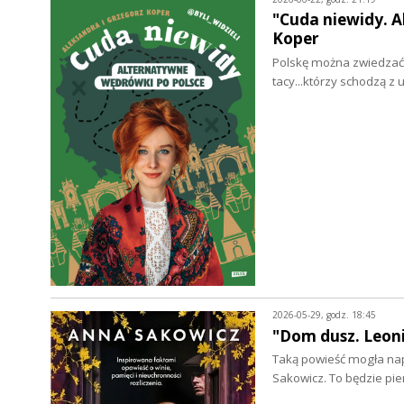
"Cuda niewidy. A
Koper
Polskę można zwiedzać w
tacy...którzy schodzą z
2026-05-29, godz. 18:45
"Dom dusz. Leoni
Taką powieść mogła napi
Sakowicz. To będzie pi