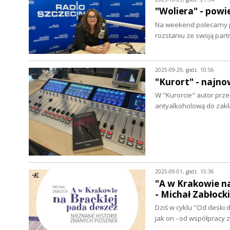
"Woliera" - pow
Na weekend polecamy po
rozstaniu ze swoją par
2025-09-29, godz. 10:56
"Kurort" - najn
W "Kurorcie" autor prze
antyalkoholową do zak
2025-09-01, godz. 15:36
"A w Krakowie na
- Michał Zabłocki
Dziś w cyklu "Od deski d
jak on - od współpracy