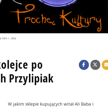
lato i...lata
olejce po
h Przylipiak
W jakim sklepie kupujących witał Ali Baba i