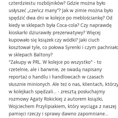
czterdziestu rozbójników? Gdzie można było
usłyszeć „czeńcz many”? Jak w zimie można było
spędzić dwa dni w kolejce po meblościankę? Od
kiedy w sklepach była Coca-cola? Czy naprawdę
kioskarki dziurawiły prezerwatywy? Więcej
kupowało się książek czy wódki? Jaki ciuch
kosztował tyle, co połowa Syrenki i czym pachniał
w sklepach Baltony?
"Zakupy w PRL. W kolejce po wszystko" - to
rzetelnie, ale i barwnie, ze swadą napisany
reportaż o handlu i handlowcach w czasach
słusznie minionych. Ale też o nas, klientach, którz
w kolejkach spędzali... - zresztą posłuchajmy
rozmowy Agaty Rokickiej z autorem książki,
Wojciechem Przylipiakiem, który wyciąga z naszej
pamięci rzeczy i sprawy dawno zapomniane...