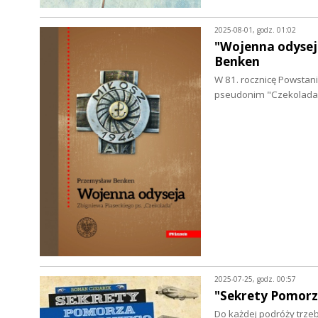
2025-08-01, godz. 01:02
"Wojenna odyseja
Benken
W 81. rocznicę Powsta
pseudonim "Czekolada"
2025-07-25, godz. 00:57
"Sekrety Pomorz
Do każdej podróży trzeb