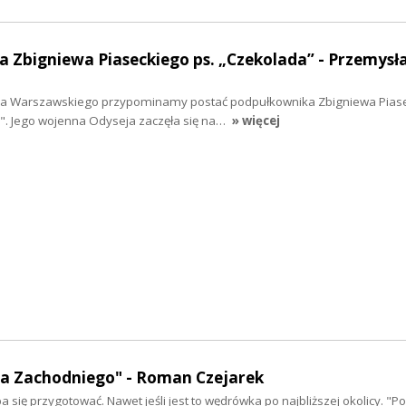
 Zbigniewa Piaseckiego ps. „Czekolada” - Przemysł
nia Warszawskiego przypominamy postać podpułkownika Zbigniewa Piase
. Jego wojenna Odyseja zaczęła się na…
» więcej
a Zachodniego" - Roman Czejarek
a się przygotować. Nawet jeśli jest to wędrówka po najbliższej okolicy. "