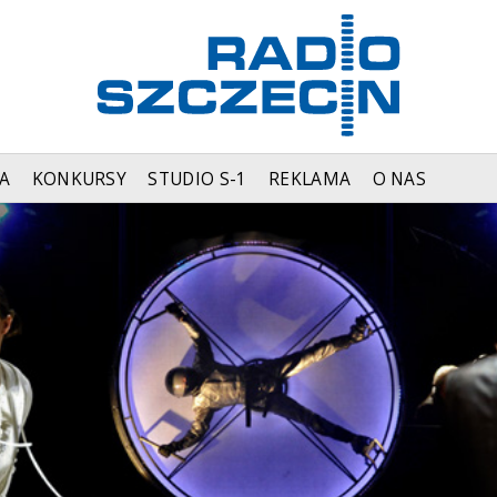
A
KONKURSY
STUDIO S-1
REKLAMA
O NAS