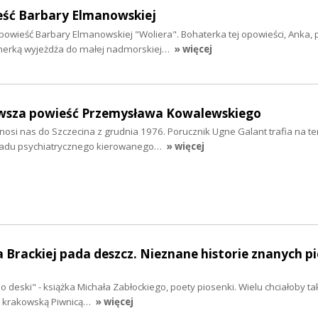
ieść Barbary Elmanowskiej
wieść Barbary Elmanowskiej "Woliera". Bohaterka tej opowieści, Anka, 
tnerką wyjeżdża do małej nadmorskiej…
» więcej
owsza powieść Przemysława Kowalewskiego
nosi nas do Szczecina z grudnia 1976. Porucznik Ugne Galant trafia na te
ładu psychiatrycznego kierowanego…
» więcej
 Brackiej pada deszcz. Nieznane historie znanych p
o deski" - książka Michała Zabłockiego, poety piosenki. Wielu chciałoby ta
 z krakowską Piwnicą…
» więcej