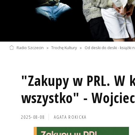
Radio Szczecin
»
Trochę Kultury
»
Od deski do deski - książki na 
"Zakupy w PRL. W k
wszystko" - Wojciec
2025-08-08
AGATA ROKICKA