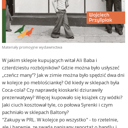
Materiały promoyjne wydawnictwa
W jakim sklepie kupujących witał Ali Baba i
czterdziestu rozbójników? Gdzie można było usłyszeć
„czeńcz many”? Jak w zimie można było spędzić dwa dni
w kolejce po meblościankę? Od kiedy w sklepach była
Coca-cola? Czy naprawdę kioskarki dziurawiły
prezerwatywy? Więcej kupowało się książek czy wódki?
Jaki ciuch kosztował tyle, co połowa Syrenki i czym
pachniało w sklepach Baltony?
"Zakupy w PRL. W kolejce po wszystko" - to rzetelnie,
ale i barwnie, ze swadą napisany reportaż o handlu i