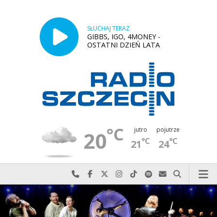
SŁUCHAJ TERAZ
GIBBS, IGO, 4MONEY -
OSTATNI DZIEŃ LATA
°C
jutro
pojutrze
20
°C
°C
21
24
Najlepiej po prostu do nas zadzwoń
Odwiedź nas na Facebook-u
Odwiedź nas na X
Odwiedź nas na Instagram-ie
Odwiedź nas na TikTok-u
Szukaj nas na Spotify
Wyślij do nas w
Szukaj