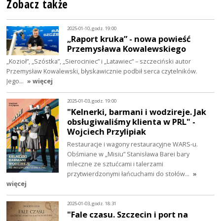
Zobacz także
2025-01-10, godz. 19:00
„Raport kruka” - nowa powieść
Przemysława Kowalewskiego
„Kozioł”, „Szóstka”, „Sierociniec” i „Latawiec” – szczeciński autor
Przemysław Kowalewski, błyskawicznie podbił serca czytelników.
Jego…
» więcej
2025-01-03, godz. 19:00
"Kelnerki, barmani i wodzireje. Jak
obsługiwaliśmy klienta w PRL" -
Wojciech Przylipiak
Restauracje i wagony restauracyjne WARS-u.
Obśmiane w „Misiu” Stanisława Barei bary
mleczne ze sztućcami i talerzami
przytwierdzonymi łańcuchami do stołów…
»
więcej
2025-01-03, godz. 18:31
"Fale czasu. Szczecin i port na