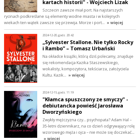
kartach historii" - Wojciech Lizak
Szczecin zawsze miał port. Na najstarszych
rycinach podkreślane są elementy wodne miasta i w kolejnych
wiekach ten wątek zawsze się przewija. Morze i port…
» więcej
2024-12-20, godz. 20:42
„Sylvester Stallone. Nie tylko Rocky
i Rambo” – Tomasz Urbański
Na okładce książki, którą dziś polecamy, znajduje
się rekomendacja Kazika Staszewskiego,
wokalisty, kompozytora, tekściarza, założyciela
Kultu. Kazik…
» więcej
2024-12-15, godz. 11:19
"Kłamca spuszczony ze smyczy" -
debiutancka powieść Jarosława
Dworzyńskiego
Zwykły mężczyzna czy… psychopata? Adam Hal –
35-letni dziennikarz, na co dzień odgrywający rolę
wzorowego męża i ojca – nie może się doczekać…
» więcej