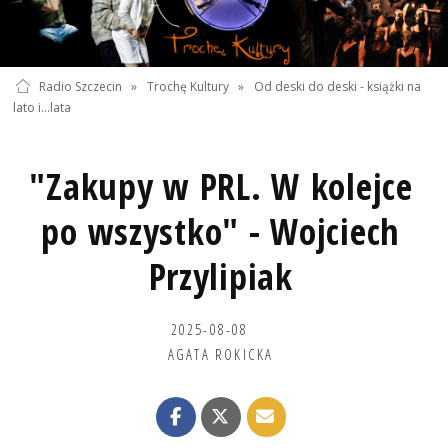
Radio Szczecin
»
Trochę Kultury
»
Od deski do deski - książki na
lato i...lata
"Zakupy w PRL. W kolejce
po wszystko" - Wojciech
Przylipiak
2025-08-08
AGATA ROKICKA