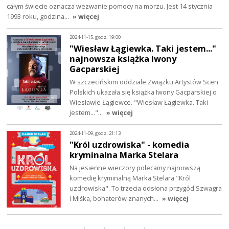
całym świecie oznacza wezwanie pomocy na morzu. Jest 14 stycznia
1993 roku, godzina…
» więcej
2024-11-15, godz. 19:00
"Wiesław Łągiewka. Taki jestem..."
najnowsza książka Iwony
Gacparskiej
W szczecińskim oddziale Związku Artystów Scen
Polskich ukazała się książka Iwony Gacparskiej o
Wiesławie Łągiewce. "Wiesław Łągiewka. Taki
jestem..."…
» więcej
2024-11-09, godz. 21:13
"Król uzdrowiska" - komedia
kryminalna Marka Stelara
Na jesienne wieczory polecamy najnowszą
komedię kryminalną Marka Stelara "Król
uzdrowiska". To trzecia odsłona przygód Szwagra
i Miśka, bohaterów znanych…
» więcej