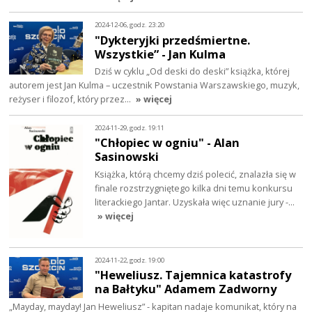
2024-12-06, godz. 23:20
"Dykteryjki przedśmiertne.
Wszystkie” - Jan Kulma
Dziś w cyklu „Od deski do deski” książka, której
autorem jest Jan Kulma – uczestnik Powstania Warszawskiego, muzyk,
reżyser i filozof, który przez…
» więcej
2024-11-29, godz. 19:11
"Chłopiec w ogniu" - Alan
Sasinowski
Książka, którą chcemy dziś polecić, znalazła się w
finale rozstrzygniętego kilka dni temu konkursu
literackiego Jantar. Uzyskała więc uznanie jury -…
» więcej
2024-11-22, godz. 19:00
"Heweliusz. Tajemnica katastrofy
na Bałtyku" Adamem Zadworny
„Mayday, mayday! Jan Heweliusz” - kapitan nadaje komunikat, który na