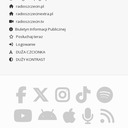
radioszczecin.pl
radioszczecinextra.pl
radioszczecin.tv
Biuletyn Informacji Publicznej
Posłuchaj teraz
Logowanie
DUŻA CZCIONKA
DUŻY KONTRAST