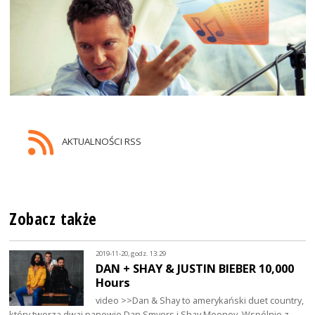
AKTUALNOŚCI RSS
Zobacz także
2019-11-20, godz. 13:29
DAN + SHAY & JUSTIN BIEBER 10,000
Hours
video >>Dan & Shay to amerykański duet country,
który tworzą dwaj panowie Dan Smyers i Shay Mooney. Wspólnie z