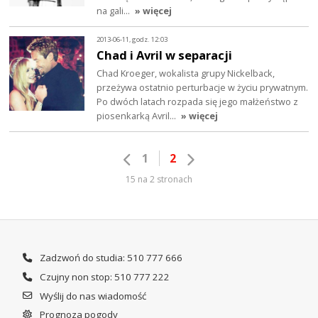
na gali…
» więcej
2013-06-11, godz. 12:03
Chad i Avril w separacji
Chad Kroeger, wokalista grupy Nickelback,
przeżywa ostatnio perturbacje w życiu prywatnym.
Po dwóch latach rozpada się jego małżeństwo z
piosenkarką Avril…
» więcej
1
2
15 na 2 stronach
Zadzwoń do studia: 510 777 666
Czujny non stop: 510 777 222
Wyślij do nas wiadomość
Prognoza pogody