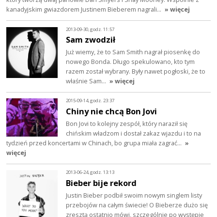
kanadyjskim gwiazdorem Justinem Bieberem nagrali…
» więcej
2013-09-30, godz. 11:57
Sam zwodził
Już wiemy, że to Sam Smith nagrał piosenkę do
nowego Bonda. Długo spekulowano, kto tym
razem został wybrany. Były nawet pogłoski, że to
właśnie Sam…
» więcej
2015-09-14, godz. 23:37
Chiny nie chcą Bon Jovi
Bon Jovi to kolejny zespół, który naraził się
chińskim władzom i dostał zakaz wjazdu i to na
tydzień przed koncertami w Chinach, bo grupa miała zagrać…
»
więcej
2013-06-24, godz. 13:13
Bieber bije rekord
Justin Bieber podbił swoim nowym singlem listy
przebojów na całym świecie! O Bieberze dużo się
zresztą ostatnio mówi, szczególnie po występie