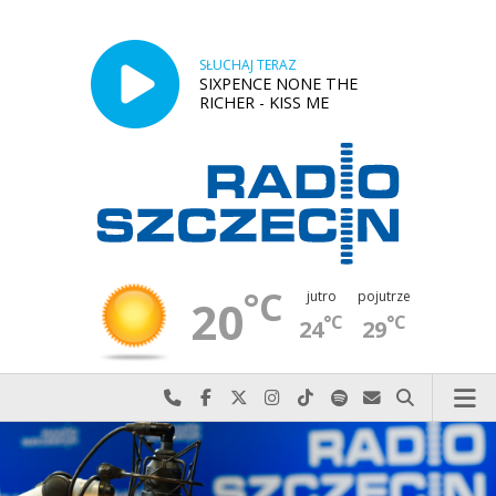
SŁUCHAJ TERAZ
SIXPENCE NONE THE
RICHER - KISS ME
°C
jutro
pojutrze
20
°C
°C
24
29
Najlepiej po prostu do nas zadzwoń
Odwiedź nas na Facebook-u
Odwiedź nas na X
Odwiedź nas na Instagram-ie
Odwiedź nas na TikTok-u
Szukaj nas na Spotify
Wyślij do nas w
Szukaj