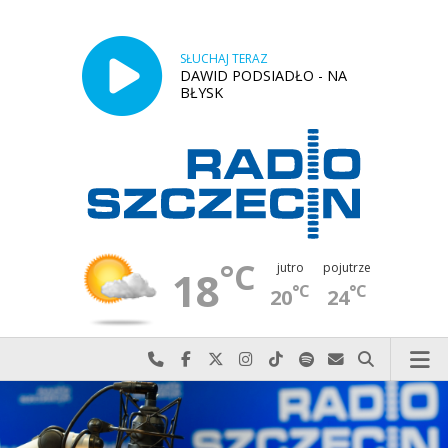
SŁUCHAJ TERAZ
DAWID PODSIADŁO - NA
BŁYSK
°C
jutro
pojutrze
18
°C
°C
20
24
Najlepiej po prostu do nas zadzwoń
Odwiedź nas na Facebook-u
Odwiedź nas na X
Odwiedź nas na Instagram-ie
Odwiedź nas na TikTok-u
Szukaj nas na Spotify
Wyślij do nas w
Szukaj