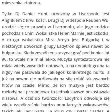
mieszanka etniczna.
Tylko DJ Daniel Hunt, urodzony w Liverpoolu jest
Anglikiem z krwi kości. Drugi DJ w zespole Reuben Wu,
urodził się co prawda w Liverpoolu, ale jego rodzice
pochodzą z Chin. Wokalistka Helen Marnie jest Szkotką.
A druga wokalistka Mira Aroyo jest Bułgarką i w
niektórych utworach grupy Ladytron śpiewa nawet po
bułgarsku. Kiedy zespół ten zaczynał grać pod koniec lat
90, to wcale nie miał lekko. Muzyka syntezatorowa nie
miała wtedy wysokich notowań, a na dodatek grupa ta
nigdy nie pasowała do jakiegoś konkretnego nurtu, a
już na pewno nie próbowała na siłę robić tak zwanych
hitów na czasie. Mimo, że ich muzyka jest bardzo
melodyjna i przebojowa, to jednak zawsze pozostawała
niszowa. A dziś do twórczości Ladytron odwołuje się
wielu współcześnie bardzo popularnych wykonawców,
takich jak Lady Gaga, La Roux czy Crystal Castles. A