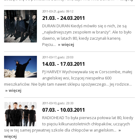
2011-03-21, godz. 09:12
21.03. - 24.03.2011
DURAN DURAN Kiedyś mówiło się o nich, że są
,,najładniejszym zespołem w branży". Ale to było
dawno, w latach 80, kiedy zaczynali karierę.
Pięciu…
» więcej
2011-03-17, godz. 23:03
14.03. - 17.03.2011
PJ HARVEY Wychowywała się w Corscombe, małej
angielskiej wsi, liczącej niespełna 600
mieszkańców. Nie było tam nawet sklepu spożywczego... Jej rodzice…
» więcej
2011-03-10, godz. 23:33
07.03. - 10.03.2011
RADIOHEAD To była pierwsza połowa lat 80, kiedy
to pięciu kilkunastoletnich chłopaków, uczących
się w tej samej prywatnej szkole dla chłopców w angielskim…
»
więcej