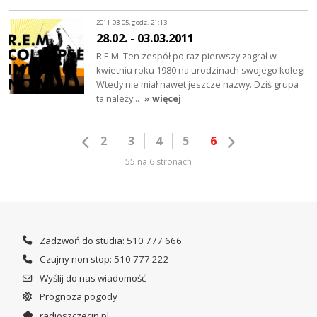
2011-03-05, godz. 21:13
28.02. - 03.03.2011
R.E.M. Ten zespół po raz pierwszy zagrał w
kwietniu roku 1980 na urodzinach swojego kolegi.
Wtedy nie miał nawet jeszcze nazwy. Dziś grupa
ta należy…
» więcej
2
3
4
5
6
55 na 6 stronach
Zadzwoń do studia: 510 777 666
Czujny non stop: 510 777 222
Wyślij do nas wiadomość
Prognoza pogody
radioszczecin.pl