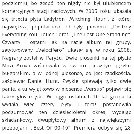
podziemiu, bo zespół ten nigdy nie był ulubieńcem
komercyjnych stacji radiowych. W 2005 roku ukazała
się trzecia płyta Ladytron ,,Witching Hour", z której
największą popularność zdobyły piosenki ,,Destroy
Everything You Touch" oraz ,,The Last One Standing".
Czwarty i ostatni jak na razie album tej grupy,
zatytułowany ,,Velocifero" ukazał się w roku 2008.
Nagrany został w Paryżu. Dwie piosenki na tej płycie
Mira Aroyo zaśpiewała w swoim ojczystym języku
bułgarskim, a w jednej piosence, co jest rzadkością,
zaśpiewał Daniel Hunt. Zwykle śpiewają tylko dwie
panie, a tu wyjątkowo w piosence ,,Versus" pojawił się
także głos męski. W ciągu ostatnich 10 lat grupa ta
wydała więc cztery płyty i teraz postanowiła
podsumować ten dziesięcioletni okres, wydając
składankowy, dwupłytowy album z największymi
przebojami ,,Best Of 00-10". Premiera odbyła się 28