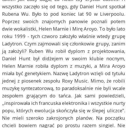
wszystko zaczęło się od tego, gdy Daniel Hunt spotkał
Rubena Wu. Było to pod koniec lat 90 w Liverpoolu.
Poprzez swoich znajomych panowie poznali potem
dwie wokalistki, Helen Marnie i Mirę Aroyo. To było lato
roku 1999 - tych czworo założyło właśnie wtedy grupę
Ladytron. Czym zajmowali się członkowie grupy, zanim
ją założyli? Ruben Wu robił dyplom z projektowania,
Daniel Hunt był didżejem w swoim klubie nocnym,
Helen Marnie robiła dyplom z muzyki, a Mira Aroyo
miała być genetykiem. Nazwę Ladytron wzięli od tytułu
jednej z piosenek zespołu Roxy Music. Mimo, że robili
muzykę syntezatorową, to paradoksalnie nie byli wcale
zespołem grającym do tańca. Jak sami powiedzieli,
,,inspirowała ich francuska elektronika i wszystkie nurty
popu, których ewolucja skończyła się w ślepej uliczce”.
Nie mieli szeroko zakrojonych planów. Na początku
chcieli bowiem nagrać po prostu razem singiel. Nie