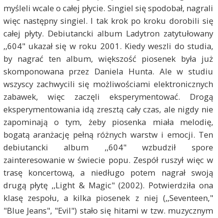
myśleli wcale o całej płycie. Singiel się spodobał, nagrali
więc następny singiel. I tak krok po kroku dorobili się
całej płyty. Debiutancki album Ladytron zatytułowany
,,604" ukazał się w roku 2001. Kiedy weszli do studia,
by nagrać ten album, większość piosenek była już
skomponowana przez Daniela Hunta. Ale w studiu
wszyscy zachwycili się możliwościami elektronicznych
zabawek, więc zaczęli eksperymentować. Drogą
eksperymentowania idą zresztą cały czas, ale nigdy nie
zapominają o tym, żeby piosenka miała melodię,
bogatą aranżację pełną różnych warstw i emocji. Ten
debiutancki album ,,604" wzbudził spore
zainteresowanie w świecie popu. Zespół ruszył więc w
trasę koncertową, a niedługo potem nagrał swoją
drugą płytę ,,Light & Magic" (2002). Potwierdziła ona
klasę zespołu, a kilka piosenek z niej (,,Seventeen,"
"Blue Jeans", "Evil") stało się hitami w tzw. muzycznym