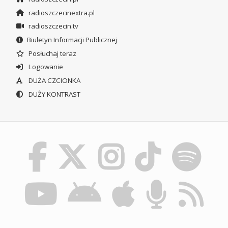
radioszczecinextra.pl
radioszczecin.tv
Biuletyn Informacji Publicznej
Posłuchaj teraz
Logowanie
DUŻA CZCIONKA
DUŻY KONTRAST