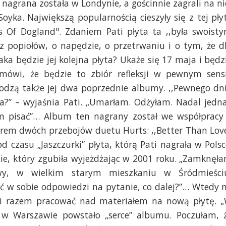
 nagrana została w Londynie, a gościnnie zagrali na ni
oyka. Największą popularnością cieszyły się z tej pły
ies Of Dogland". Zdaniem Pati płyta ta ,,była swoist
z popiołów, o napędzie, o przetrwaniu i o tym, że d
aka będzie jej kolejna płyta? Ukaże się 17 maja i będz
i mówi, że będzie to zbiór refleksji w pewnym sens
hodzą także jej dwa poprzednie albumy. ,,Pewnego dn
Ja?” – wyjaśnia Pati. „Umarłam. Odżyłam. Nadal jedn
łam pisać”… Album ten nagrany został we współpracy
orem dwóch przebojów duetu Hurts: ,,Better Than Lov
 od czasu „Jaszczurki” płyta, którą Pati nagrała w Polsc
bie, który zgubiła wyjeżdżając w 2001 roku. „Zamknęł
y, w wielkim starym mieszkaniu w Śródmieści
ć w sobie odpowiedzi na pytanie, co dalej?”… Wtedy 
zęli razem pracować nad materiałem na nową płytę. 
i w Warszawie powstało „serce” albumu. Poczułam, 