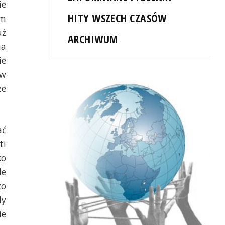
ie
HITY WSZECH CZASÓW
em
uż
ARCHIWUM
na
ie
 w
ze
ać
ti
ko
le
zo
dy
ie