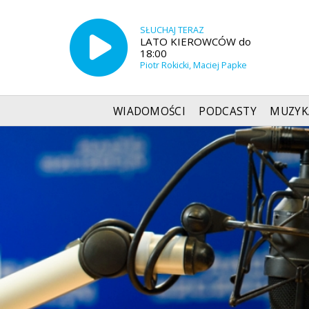
SŁUCHAJ TERAZ
LATO KIEROWCÓW do
18:00
Piotr Rokicki, Maciej Papke
WIADOMOŚCI
PODCASTY
MUZYK