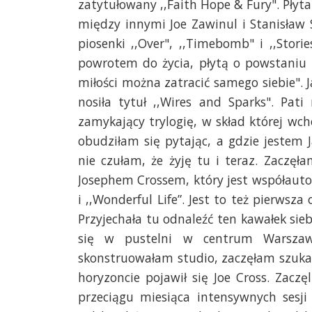
zatytułowany ,,Faith Hope & Fury". Płyta
między innymi Joe Zawinul i Stanisław S
piosenki ,,Over", ,,Timebomb" i ,,Stor
powrotem do życia, płytą o powstaniu 
miłości można zatracić samego siebie". J
nosiła tytuł ,,Wires and Sparks". Pat
zamykający trylogię, w skład której wc
obudziłam się pytając, a gdzie jestem 
nie czułam, że żyję tu i teraz. Zaczę
Josephem Crossem, który jest współaut
i ,,Wonderful Life”. Jest to też pierwsza
Przyjechała tu odnaleźć ten kawałek sie
się w pustelni w centrum Warszaw
skonstruowałam studio, zaczęłam szuka
horyzoncie pojawił się Joe Cross. Zac
przeciągu miesiąca intensywnych sesj