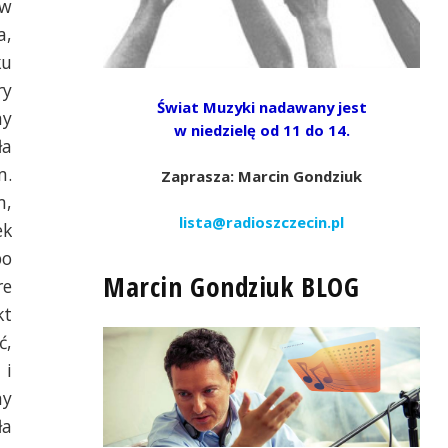
 w
a,
ku
ry
Świat Muzyki nadawany jest
my
w niedzielę od 11 do 14.
ła
m.
Zaprasza: Marcin Gondziuk
m,
lista@radioszczecin.pl
ek
po
Marcin Gondziuk BLOG
re
kt
ć,
 i
ny
ła