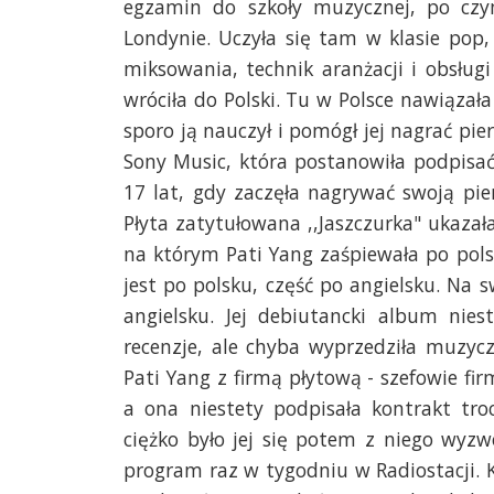
egzamin do szkoły muzycznej, po czy
Londynie. Uczyła się tam w klasie pop
miksowania, technik aranżacji i obsłu
wróciła do Polski. Tu w Polsce nawiąza
sporo ją nauczył i pomógł jej nagrać pi
Sony Music, która postanowiła podpisać 
17 lat, gdy zaczęła nagrywać swoją pi
Płyta zatytułowana ,,Jaszczurka" ukazała
na którym Pati Yang zaśpiewała po pols
jest po polsku, część po angielsku. Na s
angielsku. Jej debiutancki album nies
recenzje, ale chyba wyprzedziła muzyc
Pati Yang z firmą płytową - szefowie fi
a ona niestety podpisała kontrakt t
ciężko było jej się potem z niego wyzw
program raz w tygodniu w Radiostacji. 