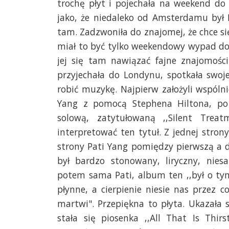
trochę płyt i pojechała na weekend d
jako, że niedaleko od Amsterdamu był 
tam. Zadzwoniła do znajomej, że chce się 
miał to być tylko weekendowy wypad do 
jej się tam nawiązać fajne znajomości
przyjechała do Londynu, spotkała swoj
robić muzykę. Najpierw założyli wspóln
Yang z pomocą Stephena Hiltona, po 
solową, zatytułowaną ,,Silent Treat
interpretować ten tytuł. Z jednej stron
strony Pati Yang pomiędzy pierwszą a d
był bardzo stonowany, liryczny, niesa
potem sama Pati, album ten ,,był o tym,
płynne, a cierpienie niesie nas przez 
martwi". Przepiękna to płyta. Ukazała
stała się piosenka ,,All That Is Thi