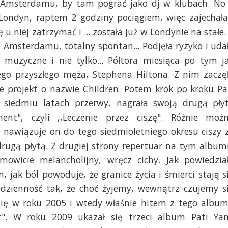
o Amsterdamu, by tam pograć jako dj w klubach. No
Londyn, raptem 2 godziny pociągiem, więc zajechała
u niej zatrzymać i ... została już w Londynie na stałe.
Amsterdamu, totalny spontan... Podjęła ryzyko i uda
 muzyczne i nie tylko... Półtora miesiąca po tym j
ego przyszłego męża, Stephena Hiltona. Z nim zaczę
ie projekt o nazwie Children. Potem krok po kroku Pa
siedmiu latach przerwy, nagrała swoją drugą pły
ment", czyli ,,Leczenie przez ciszę". Różnie moż
y nawiązuje on do tego siedmioletniego okresu ciszy 
rugą płytą. Z drugiej strony repertuar na tym album
mowicie melancholijny, wręcz cichy. Jak powiedzia
 jak ból powoduje, że granice życia i śmierci stają s
codzienność tak, że choć żyjemy, wewnątrz czujemy s
 się w roku 2005 i wtedy właśnie hitem z tego albu
rst". W roku 2009 ukazał się trzeci album Pati Ya