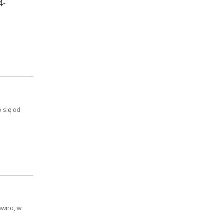
4-
 się od
awno, w