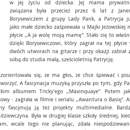
w jej życiu od dziecka. Jej mama prywatn
związana była przecież przez 6 lat z Jan
Borysewiczem z grupy Lady Pank, a Patrycja j
jako małe dziecko zaśpiewała u Majki Jeżowskiej 
płycie ,,A ja wolę moją mamę". Stało się to właśn
dzięki Borysewiczowi, który zagrał na tej płycie
dwóch utworach na gitarze i przy okazji zabrał 
sobą do studia małą, sześcioletnią Patrycję.
zorientowała się, że ma głos, że chce śpiewać i pis
 tworzyć. A fascynacja muzyką przyszła po tym, gdy Pa
kim albumem Tricky'ego ,,Maxinquaye". Potem ja
owy - zagrała w filmie i serialu ,,Awantura o Basię”. A
ny fascynują ją też projekty multimedialne. Bard
ziewczyna. Była w drugiej klasie szkoły średniej, kie
m, wcale tego nie planując, zdała niespodziewan