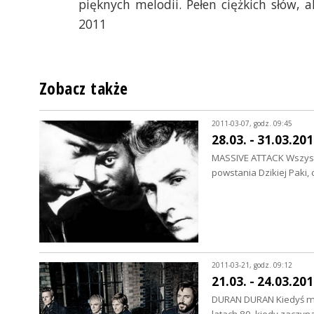
pięknych melodii. Pełen ciężkich słów, 
2011
Zobacz także
2011-03-07, godz. 09:45
28.03. - 31.03.20
MASSIVE ATTACK Wszystko
powstania Dzikiej Paki,
2011-03-21, godz. 09:12
21.03. - 24.03.20
DURAN DURAN Kiedyś mówi