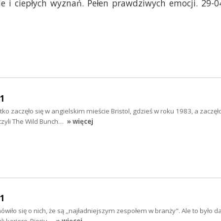
ale i ciepłych wyznań. Pełen prawdziwych emocji. 29-0
11
 zaczęło się w angielskim mieście Bristol, gdzieś w roku 1983, a zaczęło
 czyli The Wild Bunch…
» więcej
11
ło się o nich, że są ,,najładniejszym zespołem w branży". Ale to było d