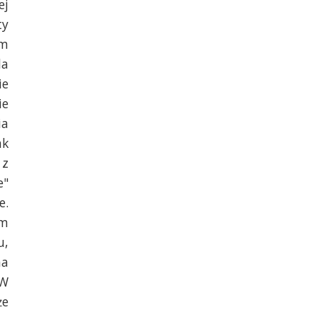
ej
ty
ym
la
ie
ie
ia
ak
 z
e"
e.
am
u,
na
„W
że