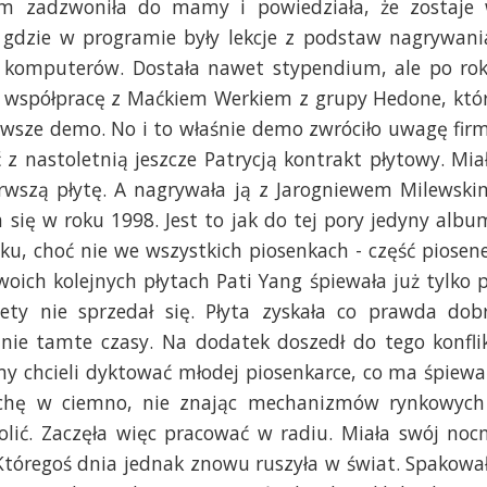
m zadzwoniła do mamy i powiedziała, że zostaje
, gdzie w programie były lekcje z podstaw nagrywani
gi komputerów. Dostała nawet stypendium, ale po ro
ła współpracę z Maćkiem Werkiem z grupy Hedone, któ
erwsze demo. No i to właśnie demo zwróciło uwagę fir
z nastoletnią jeszcze Patrycją kontrakt płytowy. Mia
erwszą płytę. A nagrywała ją z Jarogniewem Milewski
 się w roku 1998. Jest to jak do tej pory jedyny albu
ku, choć nie we wszystkich piosenkach - część piosen
woich kolejnych płytach Pati Yang śpiewała już tylko 
tety nie sprzedał się. Płyta zyskała co prawda dob
znie tamte czasy. Na dodatek doszedł do tego konfli
rmy chcieli dyktować młodej piosenkarce, co ma śpiewa
rochę w ciemno, nie znając mechanizmów rynkowych
olić. Zaczęła więc pracować w radiu. Miała swój noc
Któregoś dnia jednak znowu ruszyła w świat. Spakowa