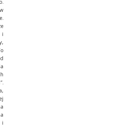
o.
 w
e.
ze
 i
y,
To
ed
la
ch
”.
a,
ej
ja
na
 i