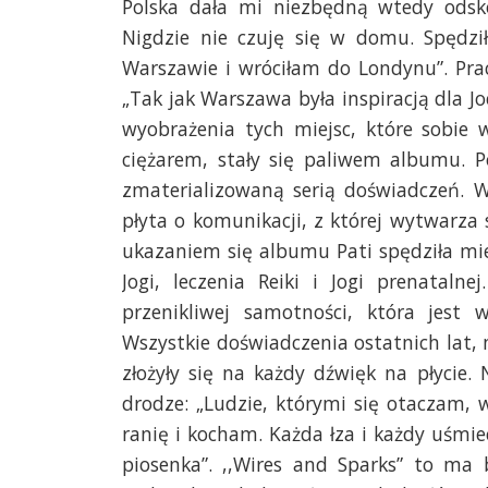
Polska dała mi niezbędną wtedy odsko
Nigdzie nie czuję się w domu. Spędz
Warszawie i wróciłam do Londynu”. Pra
„Tak jak Warszawa była inspiracją dla Jo
wyobrażenia tych miejsc, które sobie 
ciężarem, stały się paliwem albumu. P
zmaterializowaną serią doświadczeń. W
płyta o komunikacji, z której wytwarza 
ukazaniem się albumu Pati spędziła mie
Jogi, leczenia Reiki i Jogi prenatal
przenikliwej samotności, która jest 
Wszystkie doświadczenia ostatnich lat, m
złożyły się na każdy dźwięk na płycie. 
drodze: „Ludzie, którymi się otaczam, w
ranię i kocham. Każda łza i każdy uśmie
piosenka”. ,,Wires and Sparks” to ma