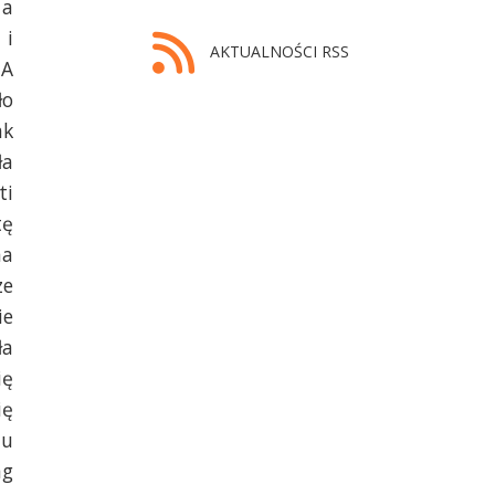
 a
 i
AKTUALNOŚCI RSS
 A
ło
ak
ła
ti
tę
na
ze
ie
ła
ię
ię
mu
ng