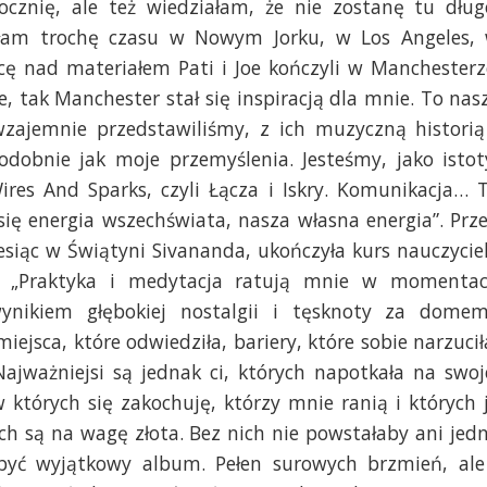
cznię, ale też wiedziałam, że nie zostanę tu dług
iłam trochę czasu w Nowym Jorku, w Los Angeles,
cę nad materiałem Pati i Joe kończyli w Manchesterz
e, tak Manchester stał się inspiracją dla mnie. To nas
wzajemnie przedstawiliśmy, z ich muzyczną historią
odobnie jak moje przemyślenia. Jesteśmy, jako istot
ires And Sparks, czyli Łącza i Iskry. Komunikacja… 
się energia wszechświata, nasza własna energia”. Prz
siąc w Świątyni Sivananda, ukończyła kurs nauczycie
nej. „Praktyka i medytacja ratują mnie w momenta
wynikiem głębokiej nostalgii i tęsknoty za domem
iejsca, które odwiedziła, bariery, które sobie narzucił
Najważniejsi są jednak ci, których napotkała na swoj
 których się zakochuję, którzy mnie ranią i których 
ch są na wagę złota. Bez nich nie powstałaby ani jed
 być wyjątkowy album. Pełen surowych brzmień, ale