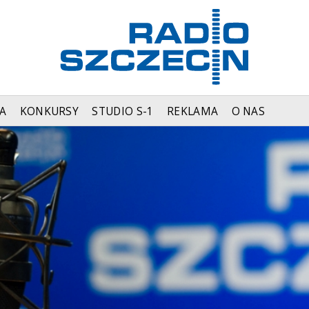
A
KONKURSY
STUDIO S-1
REKLAMA
O NAS