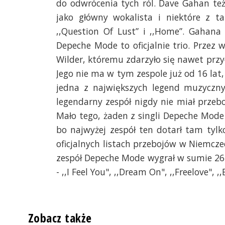
do odwrócenia tych ról. Dave Gahan te
jako główny wokalista i niektóre z t
,,Question Of Lust” i ,,Home”. Gahana 
Depeche Mode to oficjalnie trio. Przez w
Wilder, któremu zdarzyło się nawet prz
Jego nie ma w tym zespole już od 16 lat
jedna z największych legend muzycznyc
legendarny zespół nigdy nie miał przebo
Mało tego, żaden z singli Depeche Mode n
bo najwyżej zespół ten dotarł tam tyl
oficjalnych listach przebojów w Niemczec
zespół Depeche Mode wygrał w sumie 26 
- ,,I Feel You", ,,Dream On", ,,Freelove",
Zobacz także