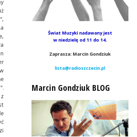
ny
uż
",
ia
Świat Muzyki nadawany jest
e,
w niedzielę od 11 do 14.
ra
en
Zaprasza: Marcin Gondziuk
er
lista@radioszczecin.pl
ew
ne
Marcin Gondziuk BLOG
".
 z
st
le
yć
zi