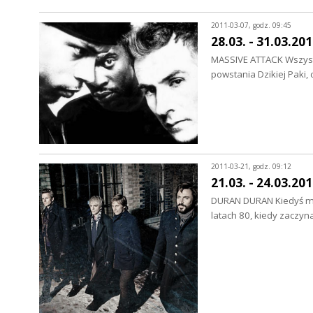
2011-03-07, godz. 09:45
28.03. - 31.03.20
MASSIVE ATTACK Wszystko
powstania Dzikiej Paki,
2011-03-21, godz. 09:12
21.03. - 24.03.20
DURAN DURAN Kiedyś mówi
latach 80, kiedy zaczyna