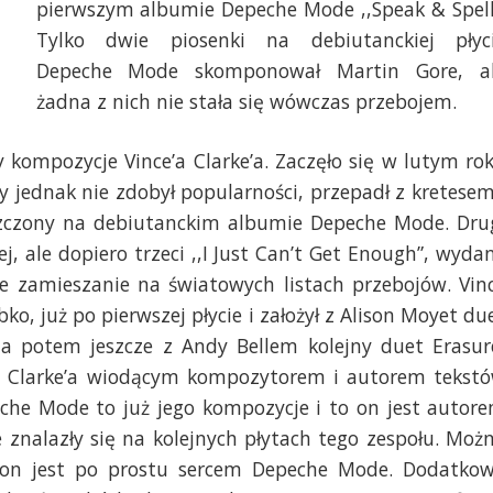
pierwszym albumie Depeche Mode ,,Speak & Spell
Tylko dwie piosenki na debiutanckiej płyc
Depeche Mode skomponował Martin Gore, a
żadna z nich nie stała się wówczas przebojem.
 kompozycje Vince’a Clarke’a. Zaczęło się w lutym ro
 jednak nie zdobył popularności, przepadł z kretesem
zczony na debiutanckim albumie Depeche Mode. Dru
iej, ale dopiero trzeci ,,I Just Can’t Get Enough”, wyda
ne zamieszanie na światowych listach przebojów. Vin
o, już po pierwszej płycie i założył z Alison Moyet du
a potem jeszcze z Andy Bellem kolejny duet Erasur
ce’a Clarke’a wiodącym kompozytorem i autorem tekst
eche Mode to już jego kompozycje i to on jest autor
 znalazły się na kolejnych płytach tego zespołu. Moż
o on jest po prostu sercem Depeche Mode. Dodatko