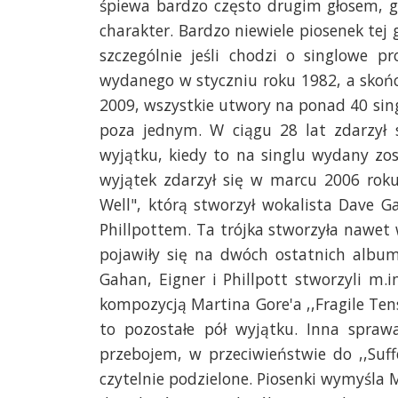
śpiewa bardzo często drugim głosem, g
charakter. Bardzo niewiele piosenek tej
szczególnie jeśli chodzi o singlowe p
wydanego w styczniu roku 1982, a skońc
2009, wszystkie utwory na ponad 40 sin
poza jednym. W ciągu 28 lat zdarzył 
wyjątku, kiedy to na singlu wydany zo
wyjątek zdarzył się w marcu 2006 roku
Well", którą stworzył wokalista Dave 
Phillpottem. Ta trójka stworzyła nawet
pojawiły się na dwóch ostatnich albuma
Gahan, Eigner i Phillpott stworzyli m.i
kompozycją Martina Gore'a ,,Fragile Ten
to pozostałe pół wyjątku. Inna sprawa
przebojem, w przeciwieństwie do ,,Suf
czytelnie podzielone. Piosenki wymyśla 