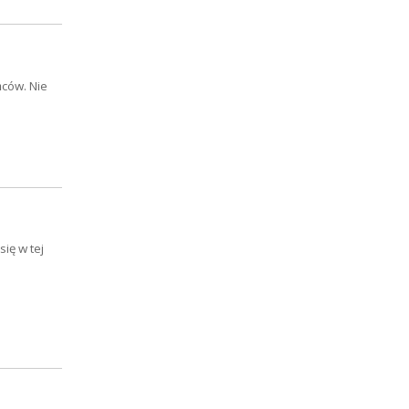
ńców. Nie
ię w tej