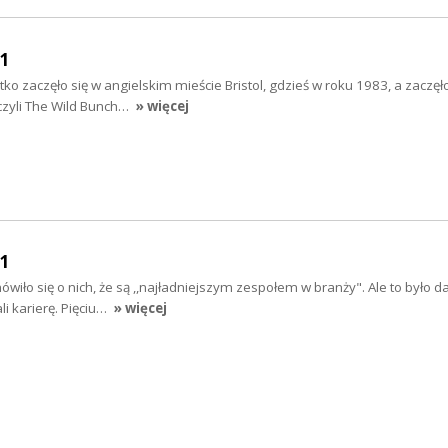
11
 zaczęło się w angielskim mieście Bristol, gdzieś w roku 1983, a zaczęło
 czyli The Wild Bunch…
» więcej
11
ło się o nich, że są ,,najładniejszym zespołem w branży". Ale to było d
li karierę. Pięciu…
» więcej