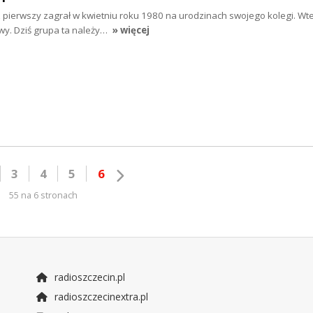
z pierwszy zagrał w kwietniu roku 1980 na urodzinach swojego kolegi. Wt
wy. Dziś grupa ta należy…
» więcej
3
4
5
6
55 na 6 stronach
radioszczecin.pl
radioszczecinextra.pl