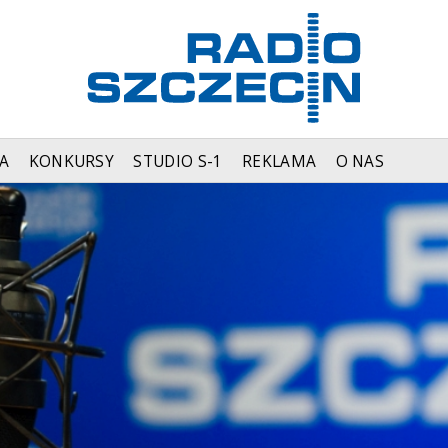
A
KONKURSY
STUDIO S-1
REKLAMA
O NAS