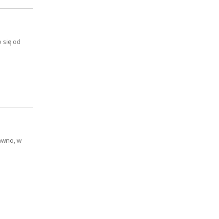
 się od
awno, w