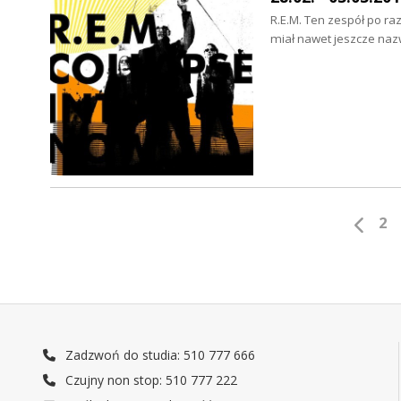
R.E.M. Ten zespół po ra
miał nawet jeszcze naz
2
Zadzwoń do studia: 510 777 666
Czujny non stop: 510 777 222