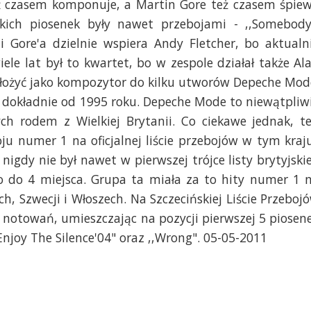
ż czasem komponuje, a Martin Gore też czasem śpie
akich piosenek były nawet przebojami - ,,Somebody
i Gore'a dzielnie wspiera Andy Fletcher, bo aktualn
iele lat był to kwartet, bo w zespole działał także Al
yłożyć jako kompozytor do kilku utworów Depeche Mod
, dokładnie od 1995 roku. Depeche Mode to niewątpliw
h rodem z Wielkiej Brytanii. Co ciekawe jednak, t
ju numer 1 na oficjalnej liście przebojów w tym kraju
igdy nie był nawet w pierwszej trójce listy brytyjskie
ko do 4 miejsca. Grupa ta miała za to hity numer 1 
h, Szwecji i Włoszech. Na Szczecińskiej Liście Przeboj
notowań, umieszczając na pozycji pierwszej 5 piosen
 ,,Enjoy The Silence'04" oraz ,,Wrong". 05-05-2011