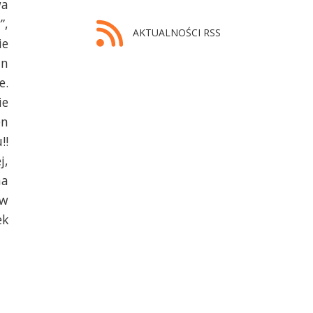
wa
”,
AKTUALNOŚCI RSS
ie
an
e.
ie
en
!!
j,
na
ów
ek