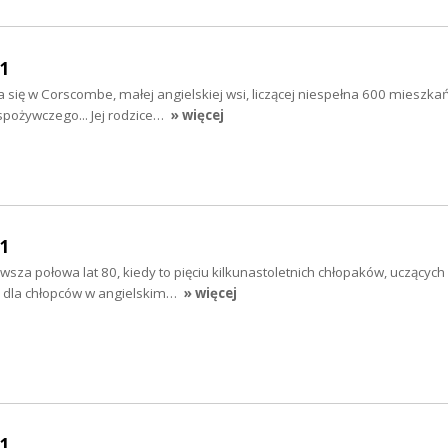
11
się w Corscombe, małej angielskiej wsi, liczącej niespełna 600 mieszka
spożywczego... Jej rodzice…
» więcej
11
sza połowa lat 80, kiedy to pięciu kilkunastoletnich chłopaków, uczących s
e dla chłopców w angielskim…
» więcej
11