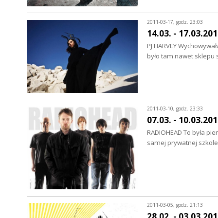
2011-03-17, godz. 23:03
14.03. - 17.03.20
PJ HARVEY Wychowywała 
było tam nawet sklepu 
2011-03-10, godz. 23:33
07.03. - 10.03.20
RADIOHEAD To była pierw
samej prywatnej szkol
2011-03-05, godz. 21:13
28.02. - 03.03.20