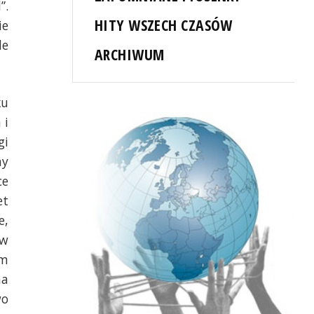
”.
HITY WSZECH CZASÓW
ie
le
ARCHIWUM
ku
 i
gi
ny
ce
et
e,
ów
em
na
wo