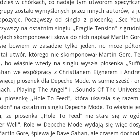
dzieś w chórkach, co nadaje tym utworom specyficz
 grupy zostało wymyślonych przez innych autorów, a j
ropozycje. Począwszy od singla z piosenką ,,See You
zywszy na ostatnim singlu ,,Fragile Tension" z grudn
glach skomponował i słowa do nich napisał Martin Gor
się bowiem w zasadzie tylko jeden, no może półto
stał utwór, którego nie skomponował Martin Gore. T
, bo właśnie wtedy na singlu wyszła piosenka ,,Suff
Gahan we współpracy z Christianem Eignerem i Andr
 więcej piosenek dla Depeche Mode, w sumie sześć - o
ch. ,,Playing The Angel" i ,,Sounds Of The Universe
n. piosenkę ,,Hole To Feed", która ukazała się razem
sion" na ostatnim singlu Depeche Mode. To właśnie je
, że piosenka ,,Hole To Feed” nie stała się w ogó
fer Well". Role w Depeche Mode wydają się więc dos
Martin Gore, śpiewa je Dave Gahan, ale czasem dochod