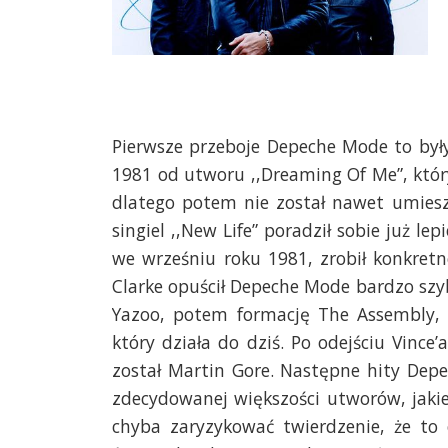
Pierwsze przeboje Depeche Mode to były
1981 od utworu ,,Dreaming Of Me”, który
dlatego potem nie został nawet umies
singiel ,,New Life” poradził sobie już lep
we wrześniu roku 1981, zrobił konkret
Clarke opuścił Depeche Mode bardzo szybk
Yazoo, potem formację The Assembly, 
który działa do dziś. Po odejściu Vin
został Martin Gore. Następne hity Dep
zdecydowanej większości utworów, jakie
chyba zaryzykować twierdzenie, że t