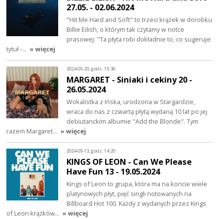
27.05. - 02.06.2024
"Hit Me Hard and Soft" to trzeci krążek w dorobku
Billie Eilish, o którym tak czytamy w notce
prasowej: "Ta płyta robi dokładnie to, co sugeruje
tytuł -…
» więcej
2024-05-20, godz. 15:36
MARGARET - Siniaki i cekiny 20 -
26.05.2024
Wokalistka z Ińska, urodzona w Stargardzie,
wraca do nas z czwartą płytą wydaną 10 lat po jej
debiutanckim albumie "Add the Blonde". Tym
razem Margaret…
» więcej
2024-05-13, godz. 14:20
KINGS OF LEON - Can We Please
Have Fun 13 - 19.05.2024
Kings of Leon to grupa, która ma na koncie wiele
platynowych płyt, pięć singli notowanych na
Billboard Hot 100. Każdy z wydanych przez Kings
of Leon krążków…
» więcej