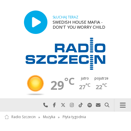
SŁUCHAJ TERAZ
SWEDISH HOUSE MAFIA -
DON'T YOU WORRY CHILD
°C
jutro
pojutrze
29
°C
°C
27
22
Najlepiej po prostu do nas zadzwoń
Odwiedź nas na Facebook-u
Odwiedź nas na X
Odwiedź nas na Instagram-ie
Odwiedź nas na TikTok-u
Szukaj nas na Spotify
Wyślij do nas w
Szukaj
Radio Szczecin
»
Muzyka
»
Płyta tygodnia