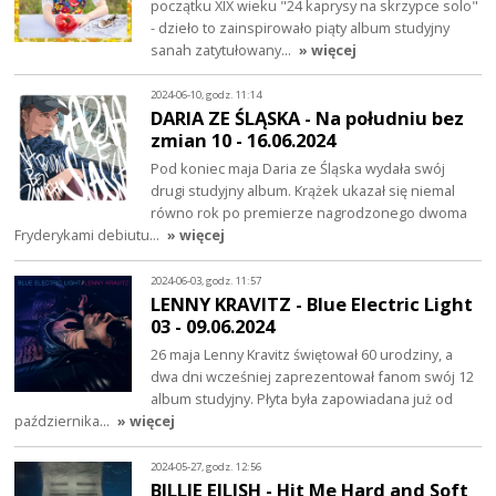
początku XIX wieku "24 kaprysy na skrzypce solo"
- dzieło to zainspirowało piąty album studyjny
sanah zatytułowany…
» więcej
2024-06-10, godz. 11:14
DARIA ZE ŚLĄSKA - Na południu bez
zmian 10 - 16.06.2024
Pod koniec maja Daria ze Śląska wydała swój
drugi studyjny album. Krążek ukazał się niemal
równo rok po premierze nagrodzonego dwoma
Fryderykami debiutu…
» więcej
2024-06-03, godz. 11:57
LENNY KRAVITZ - Blue Electric Light
03 - 09.06.2024
26 maja Lenny Kravitz świętował 60 urodziny, a
dwa dni wcześniej zaprezentował fanom swój 12
album studyjny. Płyta była zapowiadana już od
października…
» więcej
2024-05-27, godz. 12:56
BILLIE EILISH - Hit Me Hard and Soft