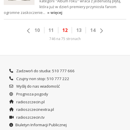
kategorii "Album roku" wraca z jedenastą płytą,
która już w dzień premiery przyniosła fanom
ogromne zaskoczenie…
» więcej
10
11
12
13
14
746 na 75 stronach
Zadzwoń do studia: 510 777 666
Czujny non stop: 510 777 222
Wyślij do nas wiadomość
Prognoza pogody
radioszczecin.pl
radioszczecinextra.pl
radioszczecin.tv
Biuletyn Informacji Publicznej