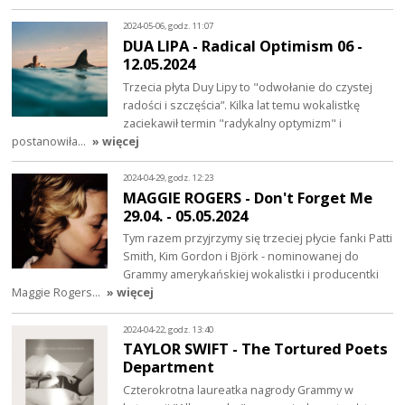
2024-05-06, godz. 11:07
DUA LIPA - Radical Optimism 06 -
12.05.2024
Trzecia płyta Duy Lipy to "odwołanie do czystej
radości i szczęścia”. Kilka lat temu wokalistkę
zaciekawił termin "radykalny optymizm" i
postanowiła…
» więcej
2024-04-29, godz. 12:23
MAGGIE ROGERS - Don't Forget Me
29.04. - 05.05.2024
Tym razem przyjrzymy się trzeciej płycie fanki Patti
Smith, Kim Gordon i Björk - nominowanej do
Grammy amerykańskiej wokalistki i producentki
Maggie Rogers…
» więcej
2024-04-22, godz. 13:40
TAYLOR SWIFT - The Tortured Poets
Department
Czterokrotna laureatka nagrody Grammy w