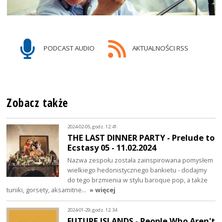
PODCAST AUDIO
AKTUALNOŚCI RSS
Zobacz także
2024-02-05, godz. 12:41
THE LAST DINNER PARTY - Prelude to
Ecstasy 05 - 11.02.2024
Nazwa zespołu została zainspirowana pomysłem
wielkiego hedonistycznego bankietu - dodajmy
do tego brzmienia w stylu baroque pop, a także
tuniki, gorsety, aksamitne…
» więcej
2024-01-29, godz. 12:34
FUTURE ISLANDS - People Who Aren't