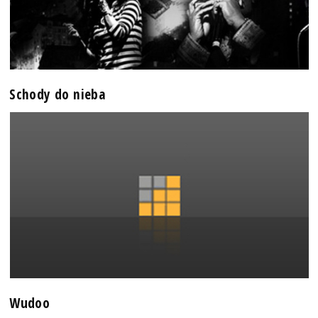
Schody do nieba
Wudoo