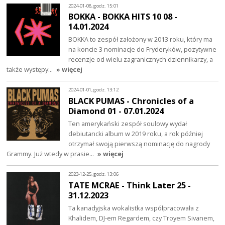
2024-01-08, godz. 15:01
BOKKA - BOKKA HITS 10 08 -
14.01.2024
BOKKA to zespół założony w 2013 roku, który ma
na koncie 3 nominacje do Fryderyków, pozytywne
recenzje od wielu zagranicznych dziennikarzy, a
także występy…
» więcej
2024-01-01, godz. 13:12
BLACK PUMAS - Chronicles of a
Diamond 01 - 07.01.2024
Ten amerykański zespół soulowy wydał
debiutancki album w 2019 roku, a rok później
otrzymał swoją pierwszą nominację do nagrody
Grammy. Już wtedy w prasie…
» więcej
2023-12-25, godz. 13:06
TATE MCRAE - Think Later 25 -
31.12.2023
Ta kanadyjska wokalistka współpracowała z
Khalidem, DJ-em Regardem, czy Troyem Sivanem,