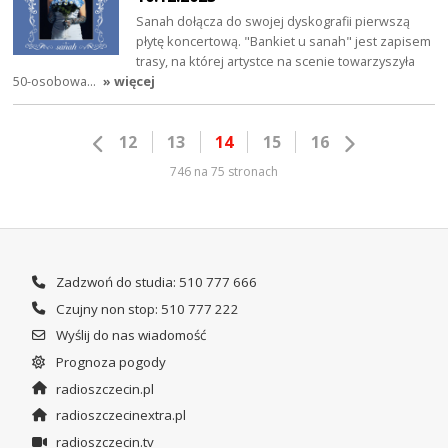
Sanah dołącza do swojej dyskografii pierwszą
płytę koncertową. "Bankiet u sanah" jest zapisem
trasy, na której artystce na scenie towarzyszyła
50-osobowa…
» więcej
12
13
14
15
16
746 na 75 stronach
Zadzwoń do studia: 510 777 666
Czujny non stop: 510 777 222
Wyślij do nas wiadomość
Prognoza pogody
radioszczecin.pl
radioszczecinextra.pl
radioszczecin.tv