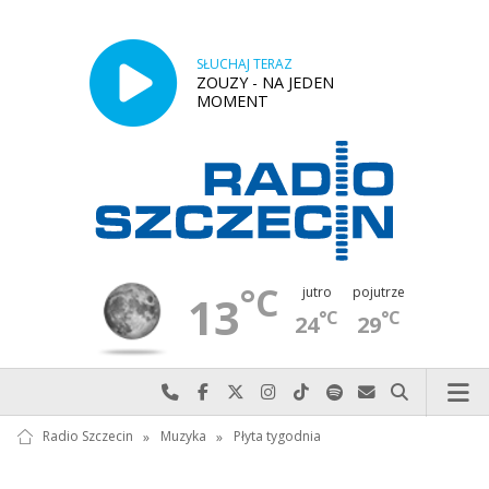
SŁUCHAJ TERAZ
ZOUZY - NA JEDEN
MOMENT
°C
jutro
pojutrze
13
°C
°C
24
29
Najlepiej po prostu do nas zadzwoń
Odwiedź nas na Facebook-u
Odwiedź nas na X
Odwiedź nas na Instagram-ie
Odwiedź nas na TikTok-u
Szukaj nas na Spotify
Wyślij do nas w
Szukaj
Radio Szczecin
»
Muzyka
»
Płyta tygodnia