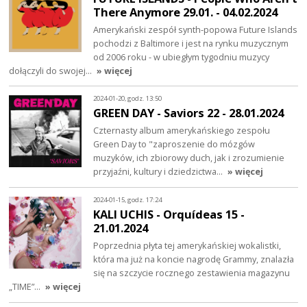
There Anymore 29.01. - 04.02.2024
Amerykański zespół synth-popowa Future Islands
pochodzi z Baltimore i jest na rynku muzycznym
od 2006 roku - w ubiegłym tygodniu muzycy
dołączyli do swojej…
» więcej
2024-01-20, godz. 13:50
GREEN DAY - Saviors 22 - 28.01.2024
Czternasty album amerykańskiego zespołu
Green Day to "zaproszenie do mózgów
muzyków, ich zbiorowy duch, jak i zrozumienie
przyjaźni, kultury i dziedzictwa…
» więcej
2024-01-15, godz. 17:24
KALI UCHIS - Orquídeas 15 -
21.01.2024
Poprzednia płyta tej amerykańskiej wokalistki,
która ma już na koncie nagrodę Grammy, znalazła
się na szczycie rocznego zestawienia magazynu
„TIME”…
» więcej