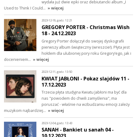
wydała już dwie epki oraz debiutancki album „I
Used to Think I Could…
» więcej
2023-12-18, godz. 12:21
GREGORY PORTER - Christmas Wish
18 - 24.12.2023
Gregory Porter dołączył do swojej dyskografii
pierwszy album świąteczny (wreszcie!). Płyta jest
hołdem dla ulubionej pory roku Gregory’ego, jak i
docenieniem…
» więcej
2023-12-11, godz. 13:50
KWIAT JABŁONI - Pokaz slajdów 11 -
17.12.2023
Trzecia płyta studyjna Kwiatu Jabłoni ma być dla
nas "powodem do chwili zamyślenia", ma
poruszać - właśnie na wzbudzaniu emocji zależy
muzykom najbardziej…
» więcej
2023-12-04, godz. 13:43
SANAH - Bankiet u sanah 04 -
10.12.2023