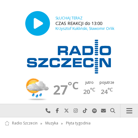
SŁUCHAJ TERAZ
CZAS REAKCJI do 13:00
Krzysztof Kukliński, Sławomir Orlik
°C
jutro
pojutrze
27
°C
°C
20
24
Najlepiej po prostu do nas zadzwoń
Odwiedź nas na Facebook-u
Odwiedź nas na X
Odwiedź nas na Instagram-ie
Odwiedź nas na TikTok-u
Szukaj nas na Spotify
Wyślij do nas w
Szukaj
Radio Szczecin
»
Muzyka
»
Płyta tygodnia