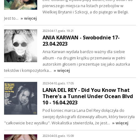
pierwszego miejsca na listach przebojów w
Wielkiej Brytanii i Szkocji, a do piątego w Belgii.
Jest to…
» więcej
2023-04-17, godz. 19:21
ANIA KARWAN - Swobodnie 17-
23.04.2023
Ania Karwan wydała bardzo ważny dla siebie
album - na drugim krążku przemawia w pełni
autorskim głosem i prezentuje się jako autorka
tekstów i kompozytorka…
» więcej
2023-04-10, godz. 17:05
LANA DEL REY - Did You Know That
There's a Tunnel Under Ocean Blvd
10 - 16.04.2023
Pod koniec marca Lana Del Rey dołączyła do
swojej dyskografii dziewiąty album, który tworzyła
"całkowicie bez wysiłku". Wokalistka stwierdziła, że jest…
» więcej
2023-04-03, godz. 15:09