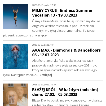
2023-03-13, godz. 17:32
MILEY CYRUS - Endless Summer
Vacation 13 - 19.03.2023
Ósmy album Miley Cyrus to jej list miłosny do Los
Angeles, a także mieszanka popu z rockiem,
country i muzyką eksperymentalną. To także
piosenki stworzone…
» więcej
2023-03-06, godz. 19:11
AVA MAX - Diamonds & Dancefloors
06 - 12.03.2023
Albańsko-amerykańska wokalistka Ava Max
pracowała nad nową płytą przez cały 2021 rok,
który nazywa natrudniejszym rokiem swojego
życia. Następnie w 2022…
» więcej
2023-02-27, godz. 16:37
BŁAŻEJ KRÓL - W każdym (polskim)
domu 27.02. - 05.03.2023
Błażej Król to polski muzyk, kompozytor, wokalista
i autor tekstów. Rozpoczął swoją karierę