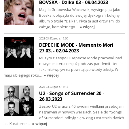
BOVSKA - Dzika 03 - 09.04.2023
Magda Grabowska-Wacławek, występująca jako
Bovska, dołączyła do swojej dyskografii kolejny
album o tytule "Dzika". Płyta ta jest drzwiami do
całego, kompletnego…
» więcej
2023-03-27, godz. 17:30
DEPECHE MODE - Memento Mori
27.03. - 02.04.2023
Muzycy z zespołu Depeche Mode pracowali nad
nowym materiałem już podczas pandemii - ten
fakt miał wpływ na powstające wtedy teksty. W
maju ubiegłego roku…
» więcej
2023-03-20, godz. 18:13
U2 - Songs of Surrender 20 -
26.03.2023
Zespół U2 wraca z 40. swoimi wielkimi przebojami
nagranymi w nowych wersjach. Sesje do "Songs
of Surrender" odbyły się w ciągu ostatnich dwóch
lat. Kuratorem…
» więcej