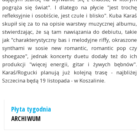
pogrąża się świat". I dlatego na płycie "jest trochę
refleksyjnie i osobiście, jest czule i blisko". Kuba Karaś
skupił się za to na opisie warstwy muzycznej albumu,
stwierdzając, że są tam nawiązania do debiutu, takie
jak "charakterystyczny bas i melodyjne riffy, okraszone
synthami w sosie new romantic, romantic pop czy
shoegaze", jednak koncerty duetu dodały też do ich
produkcji "więcej energii, gitar i żywych bębnów".
Karaś/Rogucki planują już kolejną trasę - najbliżej
Szczecina będą 19 listopada - w Koszalinie.
Płyta tygodnia
ARCHIWUM