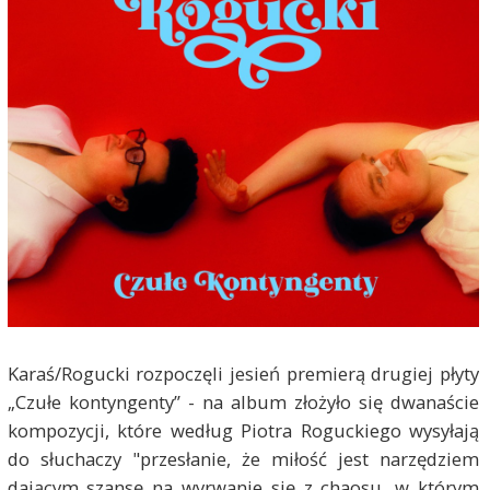
Karaś/Rogucki rozpoczęli jesień premierą drugiej płyty
„Czułe kontyngenty” - na album złożyło się dwanaście
kompozycji, które według Piotra Roguckiego wysyłają
do słuchaczy "przesłanie, że miłość jest narzędziem
dającym szansę na wyrwanie się z chaosu, w którym