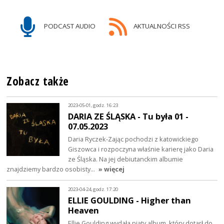
PODCAST AUDIO
AKTUALNOŚCI RSS
Zobacz także
2023-05-01, godz. 16:23
DARIA ZE ŚLĄSKA - Tu była 01 -
07.05.2023
Daria Ryczek-Zając pochodzi z katowickiego
Giszowca i rozpoczyna właśnie karierę jako Daria
ze Śląska. Na jej debiutanckim albumie
znajdziemy bardzo osobisty…
» więcej
2023-04-24, godz. 17:20
ELLIE GOULDING - Higher than
Heaven
Ellie Goulding wydała piąty album, który dotarł do