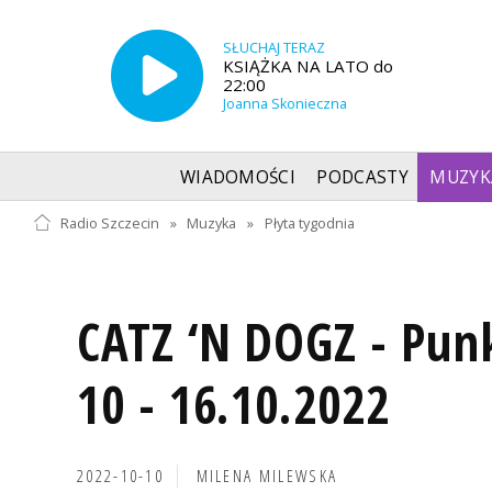
SŁUCHAJ TERAZ
KSIĄŻKA NA LATO do
22:00
Joanna Skonieczna
WIADOMOŚCI
PODCASTY
MUZYK
Radio Szczecin
»
Muzyka
»
Płyta tygodnia
CATZ ‘N DOGZ - Pun
10 - 16.10.2022
2022-10-10
MILENA MILEWSKA