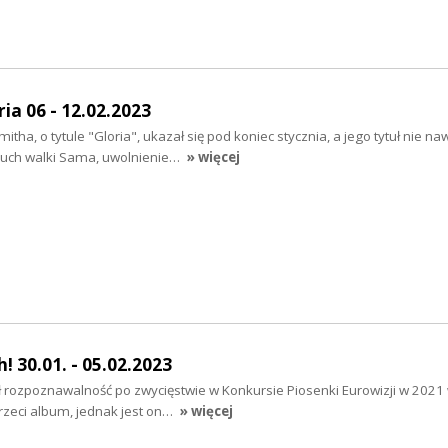
ia 06 - 12.02.2023
a, o tytule "Gloria", ukazał się pod koniec stycznia, a jego tytuł nie na
"duch walki Sama, uwolnienie…
» więcej
 30.01. - 05.02.2023
 rozpoznawalność po zwycięstwie w Konkursie Piosenki Eurowizji w 2021 
rzeci album, jednak jest on…
» więcej