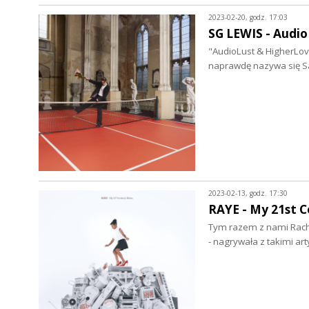
2023-02-20, godz. 17:03
SG LEWIS - Audio
"AudioLust & HigherLove
naprawdę nazywa się S
2023-02-13, godz. 17:30
RAYE - My 21st C
Tym razem z nami Rachel
- nagrywała z takimi ar