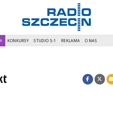
A
KONKURSY
STUDIO S-1
REKLAMA
O NAS
kt