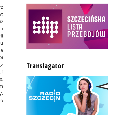
rz
at
uż
po
ii
tu
za
bi
Translagator
gz
of
e.
im
y,
 o