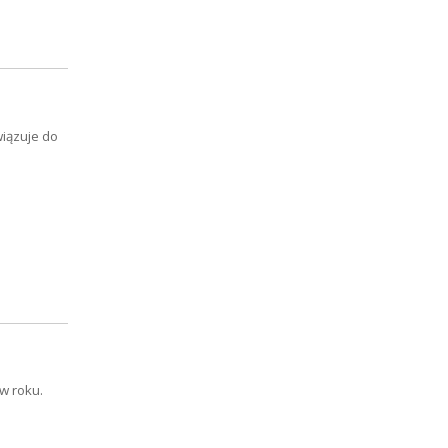
wiązuje do
w roku.