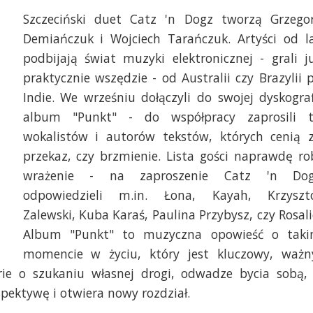
Szczeciński duet Catz 'n Dogz tworzą Grzego
Demiańczuk i Wojciech Tarańczuk. Artyści od l
podbijają świat muzyki elektronicznej - grali j
praktycznie wszędzie - od Australii czy Brazylii 
Indie. We wrześniu dołączyli do swojej dyskograf
album "Punkt" - do współpracy zaprosili 
wokalistów i autorów tekstów, których cenią 
przekaz, czy brzmienie. Lista gości naprawdę ro
wrażenie - na zaproszenie Catz 'n Do
odpowiedzieli m.in. Łona, Kayah, Krzyszt
Zalewski, Kuba Karaś, Paulina Przybysz, czy Rosali
Album "Punkt" to muzyczna opowieść o tak
momencie w życiu, który jest kluczowy, ważn
rie o szukaniu własnej drogi, odwadze bycia sobą,
spektywę i otwiera nowy rozdział.