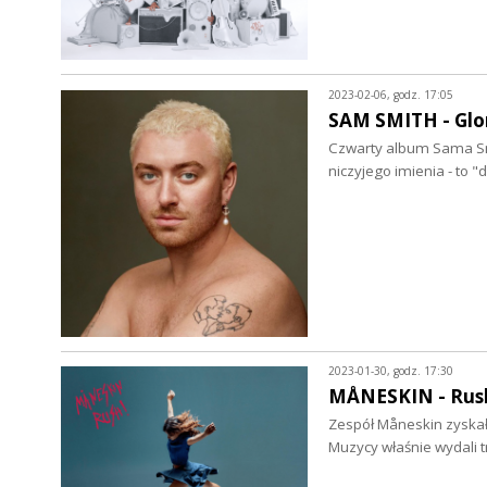
2023-02-06, godz. 17:05
SAM SMITH - Glor
Czwarty album Sama Smith
niczyjego imienia - to 
2023-01-30, godz. 17:30
MÅNESKIN - Rush!
Zespół Måneskin zyskał
Muzycy właśnie wydali t