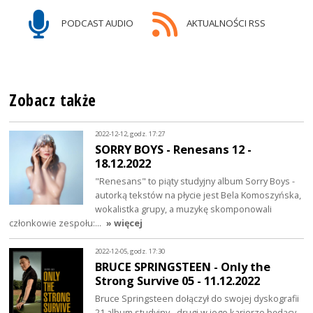
PODCAST AUDIO
AKTUALNOŚCI RSS
Zobacz także
2022-12-12, godz. 17:27
SORRY BOYS - Renesans 12 -
18.12.2022
"Renesans" to piąty studyjny album Sorry Boys -
autorką tekstów na płycie jest Bela Komoszyńska,
wokalistka grupy, a muzykę skomponowali
członkowie zespołu:…
» więcej
2022-12-05, godz. 17:30
BRUCE SPRINGSTEEN - Only the
Strong Survive 05 - 11.12.2022
Bruce Springsteen dołączył do swojej dyskografii
21 album studyjny - drugi w jego karierze będący