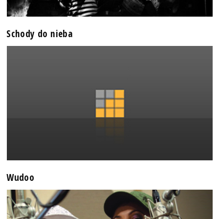
Schody do nieba
Wudoo