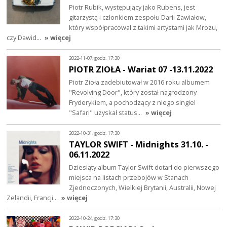
Piotr Rubik, występujący jako Rubens, jest
gitarzystą i członkiem zespołu Darii Zawiałow,
który współpracował z takimi artystami jak Mrozu,
czy Dawid…
» więcej
2022-11-07, godz. 17:30
PIOTR ZIOŁA - Wariat 07 -13.11.2022
Piotr Zioła zadebiutował w 2016 roku albumem
"Revolving Door", który został nagrodzony
Fryderykiem, a pochodzący z niego singiel
"Safari" uzyskał status…
» więcej
2022-10-31, godz. 17:30
TAYLOR SWIFT - Midnights 31.10. -
06.11.2022
Dziesiąty album Taylor Swift dotarł do pierwszego
miejsca na listach przebojów w Stanach
Zjednoczonych, Wielkiej Brytanii, Australii, Nowej
Zelandii, Francji…
» więcej
2022-10-24, godz. 17:30