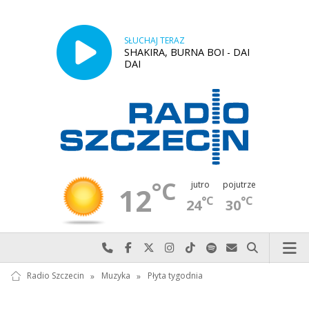
SŁUCHAJ TERAZ
SHAKIRA, BURNA BOI - DAI
DAI
°C
jutro
pojutrze
12
°C
°C
24
30
Najlepiej po prostu do nas zadzwoń
Odwiedź nas na Facebook-u
Odwiedź nas na X
Odwiedź nas na Instagram-ie
Odwiedź nas na TikTok-u
Szukaj nas na Spotify
Wyślij do nas w
Szukaj
Radio Szczecin
»
Muzyka
»
Płyta tygodnia