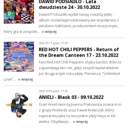
DAWID PODSIADŁO - Lata
dwudzieste 24 - 30.10.2022
Dawid Podsiadło wydał swoją czwartą płytę -
album został wyprodukowany we współpracy z
Jakubem Galińskim, producentem muzycznym,
który gra w zespole…
» więcej
2022-10-17, godz. 17:23
RED HOT CHILI PEPPERS - Return of
the Dream Canteen 17 - 23.10.2022
Fani Red Hot Chili Peppers chyba bardzo dobrze
zapamiętają ten rok, gdyż zespół wydał właśnie
już drugą w tym roku płytę. Pierwsza, "Unlimited
Love"…
» więcej
2022-10-03, godz. 17:30
ANIELI - Blask 03 - 09.10.2022
Duet Anieli tworzą Joanna Prykowska znana m.in.
z grupy Firebirds oraz Paweł Krawczyk, który
napisał muzykę na wszystkie płyty Heya w XXI
wieku. Obydwoje…
» więcej