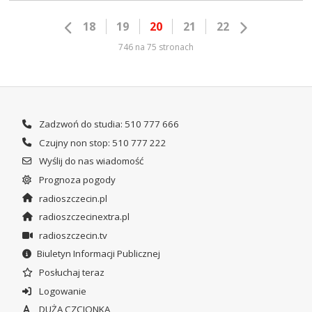
18
19
20
21
22
746 na 75 stronach
Zadzwoń do studia: 510 777 666
Czujny non stop: 510 777 222
Wyślij do nas wiadomość
Prognoza pogody
radioszczecin.pl
radioszczecinextra.pl
radioszczecin.tv
Biuletyn Informacji Publicznej
Posłuchaj teraz
Logowanie
DUŻA CZCIONKA