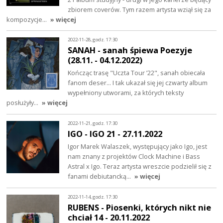
zbiorem coverów. Tym razem artysta wziął się za
kompozycje…
» więcej
2022-11-28, godz. 17:30
SANAH - sanah śpiewa Poezyje
(28.11. - 04.12.2022)
Kończąc trasę "Uczta Tour ’22", sanah obiecała
fanom deser... I tak ukazał się jej czwarty album
wypełniony utworami, za których teksty
posłużyły…
» więcej
2022-11-21, godz. 17:30
IGO - IGO 21 - 27.11.2022
Igor Marek Walaszek, występujący jako Igo, jest
nam znany z projektów Clock Machine i Bass
Astral x Igo. Teraz artysta wreszcie podzielił się z
fanami debiutancką…
» więcej
2022-11-14, godz. 17:30
RUBENS - Piosenki, których nikt nie
chciał 14 - 20.11.2022