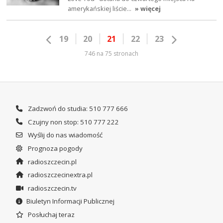
amerykańskiej liście…
» więcej
19
20
21
22
23
746 na 75 stronach
Zadzwoń do studia: 510 777 666
Czujny non stop: 510 777 222
Wyślij do nas wiadomość
Prognoza pogody
radioszczecin.pl
radioszczecinextra.pl
radioszczecin.tv
Biuletyn Informacji Publicznej
Posłuchaj teraz