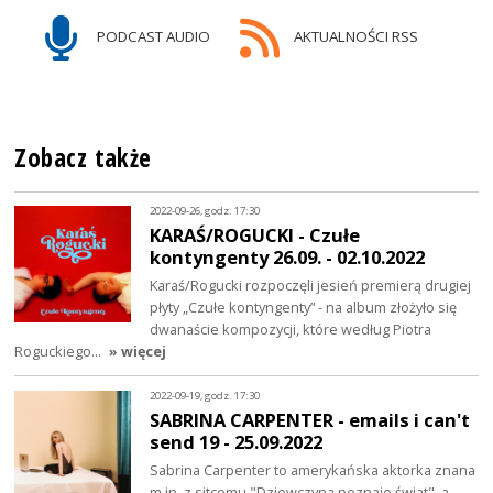
PODCAST AUDIO
AKTUALNOŚCI RSS
Zobacz także
2022-09-26, godz. 17:30
KARAŚ/ROGUCKI - Czułe
kontyngenty 26.09. - 02.10.2022
Karaś/Rogucki rozpoczęli jesień premierą drugiej
płyty „Czułe kontyngenty” - na album złożyło się
dwanaście kompozycji, które według Piotra
Roguckiego…
» więcej
2022-09-19, godz. 17:30
SABRINA CARPENTER - emails i can't
send 19 - 25.09.2022
Sabrina Carpenter to amerykańska aktorka znana
m.in. z sitcomu "​Dziewczyna poznaje świat", a