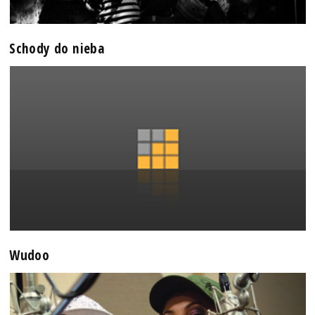
Schody do nieba
Wudoo