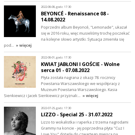
2022-08-08, godz. 17:30
BEYONCÉ - Renaissance 08 -
14.08.2022
Poprzedni album Beyoncé, "Lemonade", ukazał
się w 2016 roku, więc musieliśmy trochę poczekać
na kolejne słowo artystki. Sytuacja zmieniła się
pod…
» więcej
2022-08-01, godz. 17:30
KWIAT JABŁONI I GOŚCIE - Wolne
serca 01 - 07.08.2022
Płyta została nagrana z okazji 78. rocznicy
Powstania Warszawskiego we współpracy z
Muzeum Powstania Warszawskiego. Kasia
Sienkiewicz i Jacek Sienkiewicz przyznali:…
» więcej
2022-07-25, godz. 17:30
LIZZO - Special 25 - 31.07.2022
Lizzo to wokalistka i raperka z trzema nagrodami
Grammy na koncie - jej poprzednia płyta "Cuz I
Love You" dotarła do czwartego miejsca na