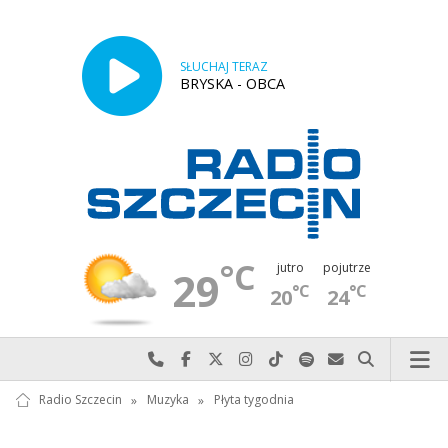
SŁUCHAJ TERAZ
BRYSKA - OBCA
°C
jutro
pojutrze
29
°C
°C
20
24
Najlepiej po prostu do nas zadzwoń
Odwiedź nas na Facebook-u
Odwiedź nas na X
Odwiedź nas na Instagram-ie
Odwiedź nas na TikTok-u
Szukaj nas na Spotify
Wyślij do nas w
Szukaj
Radio Szczecin
»
Muzyka
»
Płyta tygodnia