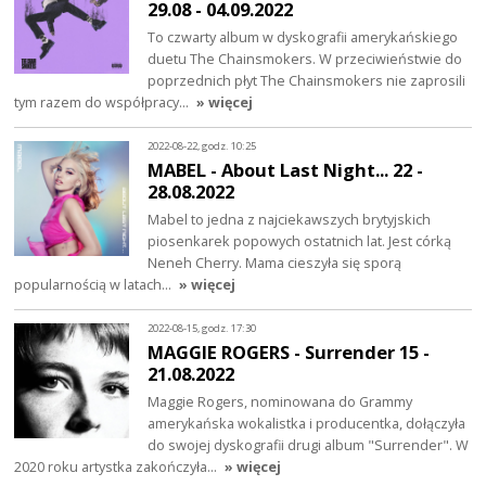
29.08 - 04.09.2022
To czwarty album w dyskografii amerykańskiego
duetu The Chainsmokers. W przeciwieństwie do
poprzednich płyt The Chainsmokers nie zaprosili
tym razem do współpracy…
» więcej
2022-08-22, godz. 10:25
MABEL - About Last Night... 22 -
28.08.2022
Mabel to jedna z najciekawszych brytyjskich
piosenkarek popowych ostatnich lat. Jest córką
Neneh Cherry. Mama cieszyła się sporą
popularnością w latach…
» więcej
2022-08-15, godz. 17:30
MAGGIE ROGERS - Surrender 15 -
21.08.2022
Maggie Rogers, nominowana do Grammy
amerykańska wokalistka i producentka, dołączyła
do swojej dyskografii drugi album "Surrender". W
2020 roku artystka zakończyła…
» więcej