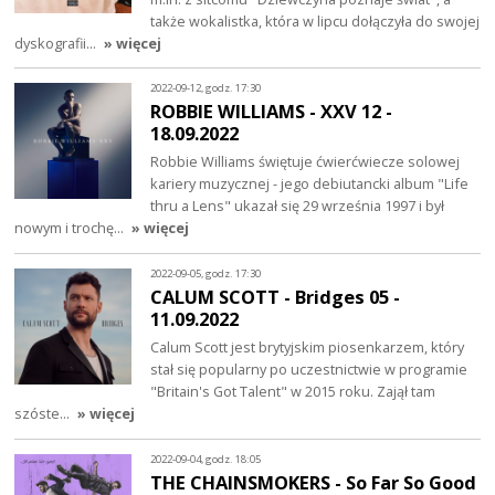
także wokalistka, która w lipcu dołączyła do swojej
dyskografii…
» więcej
2022-09-12, godz. 17:30
ROBBIE WILLIAMS - XXV 12 -
18.09.2022
Robbie Williams świętuje ćwierćwiecze solowej
kariery muzycznej - jego debiutancki album "Life
thru a Lens" ukazał się 29 września 1997 i był
nowym i trochę…
» więcej
2022-09-05, godz. 17:30
CALUM SCOTT - Bridges 05 -
11.09.2022
Calum Scott jest brytyjskim piosenkarzem, który
stał się popularny po uczestnictwie w programie
"Britain's Got Talent" w 2015 roku. Zajął tam
szóste…
» więcej
2022-09-04, godz. 18:05
THE CHAINSMOKERS - So Far So Good