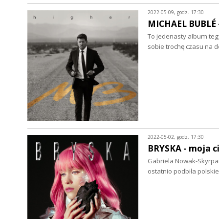
2022-05-09, godz. 17:30
MICHAEL BUBLÉ - 
To jedenasty album tego
sobie trochę czasu na d
2022-05-02, godz. 17:30
BRYSKA - moja ci
Gabriela Nowak-Skyrpan,
ostatnio podbiła polski