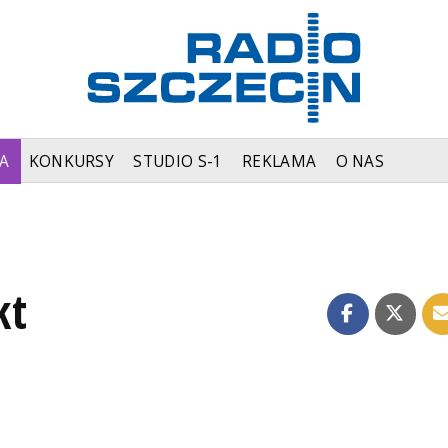
A
KONKURSY
STUDIO S-1
REKLAMA
O NAS
kt