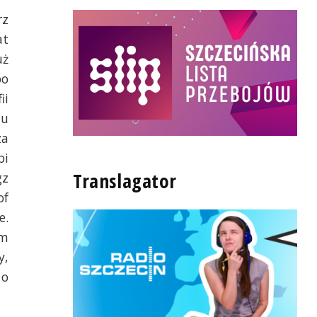
rz
at
uż
po
ii
tu
za
bi
Translagator
gz
of
e.
im
y,
 o