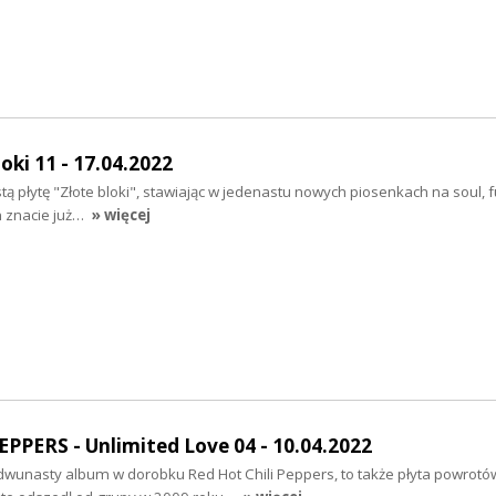
oki 11 - 17.04.2022
 płytę "Złote bloki", stawiając w jedenastu nowych piosenkach na soul, fu
n znacie już…
» więcej
PPERS - Unlimited Love 04 - 10.04.2022
 dwunasty album w dorobku Red Hot Chili Peppers, to także płyta powrotó