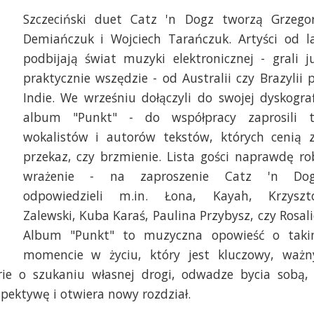
Szczeciński duet Catz 'n Dogz tworzą Grzego
Demiańczuk i Wojciech Tarańczuk. Artyści od l
podbijają świat muzyki elektronicznej - grali j
praktycznie wszędzie - od Australii czy Brazylii 
Indie. We wrześniu dołączyli do swojej dyskograf
album "Punkt" - do współpracy zaprosili 
wokalistów i autorów tekstów, których cenią 
przekaz, czy brzmienie. Lista gości naprawdę ro
wrażenie - na zaproszenie Catz 'n Do
odpowiedzieli m.in. Łona, Kayah, Krzyszt
Zalewski, Kuba Karaś, Paulina Przybysz, czy Rosali
Album "Punkt" to muzyczna opowieść o tak
momencie w życiu, który jest kluczowy, ważn
rie o szukaniu własnej drogi, odwadze bycia sobą,
spektywę i otwiera nowy rozdział.