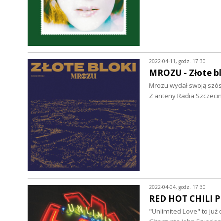
2022-04-11, godz. 17:30
MROZU - Złote bl
Mrozu wydał swoją szóstą
Z anteny Radia Szczeci
2022-04-04, godz. 17:30
RED HOT CHILI PE
"Unlimited Love" to już