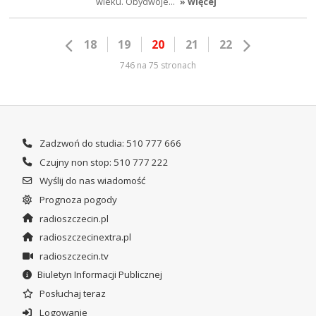
wieku. Obydwoje…
» więcej
18
19
20
21
22
746 na 75 stronach
Zadzwoń do studia: 510 777 666
Czujny non stop: 510 777 222
Wyślij do nas wiadomość
Prognoza pogody
radioszczecin.pl
radioszczecinextra.pl
radioszczecin.tv
Biuletyn Informacji Publicznej
Posłuchaj teraz
Logowanie