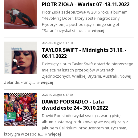
PIOTR ZIOŁA - Wariat 07 -13.11.2022
Piotr Zioła zadebiutował w 2016 roku albumem
"Revolving Door", który został nagrodzony
Fryderykiem, a pochodzący z niego singiel
"Safari" uzyskał status…
» więcej
2022-10-31, godz. 17:30
TAYLOR SWIFT - Midnights 31.10. -
06.11.2022
Dziesiąty album Taylor Swift dotarł do pierwszego
miejsca na listach przebojów w Stanach
Zjednoczonych, Wielkiej Brytanii, Australii, Nowej
Zelandii, Francji…
» więcej
2022-10-24, godz. 17:30
DAWID PODSIADŁO - Lata
dwudzieste 24 - 30.10.2022
Dawid Podsiadło wydał swoją czwartą płytę -
album został wyprodukowany we współpracy z
Jakubem Galińskim, producentem muzycznym,
który gra w zespole…
» więcej