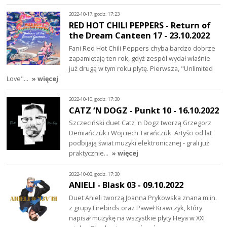
2022-10-17, godz. 17:23
RED HOT CHILI PEPPERS - Return of
the Dream Canteen 17 - 23.10.2022
Fani Red Hot Chili Peppers chyba bardzo dobrze
zapamiętają ten rok, gdyż zespół wydał właśnie
już drugą w tym roku płytę. Pierwsza, "Unlimited
Love"…
» więcej
2022-10-10, godz. 17:30
CATZ ‘N DOGZ - Punkt 10 - 16.10.2022
Szczeciński duet Catz 'n Dogz tworzą Grzegorz
Demiańczuk i Wojciech Tarańczuk. Artyści od lat
podbijają świat muzyki elektronicznej - grali już
praktycznie…
» więcej
2022-10-03, godz. 17:30
ANIELI - Blask 03 - 09.10.2022
Duet Anieli tworzą Joanna Prykowska znana m.in.
z grupy Firebirds oraz Paweł Krawczyk, który
napisał muzykę na wszystkie płyty Heya w XXI