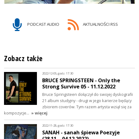
PODCAST AUDIO
AKTUALNOŚCI RSS
Zobacz także
2022-12-05, godz. 17:30
BRUCE SPRINGSTEEN - Only the
Strong Survive 05 - 11.12.2022
Bruce Springsteen dołączył do swojej dyskografii
21 album studyjny - drugi w jego karierze będący
zbiorem coverów. Tym razem artysta wziął się za
kompozycje…
» więcej
2022-11-28, godz. 17:30
SANAH - sanah śpiewa Poezyje
(28.11. - 04.12.2022)