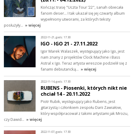
Kończąc trasę "Uczta Tour ’22", sanah obiecała
fanom deser... I tak ukazał się jej czwarty album
wypełniony utworami, za których teksty
posłużyły…
» więcej
2022-11-21, godz. 17:30
IGO - IGO 21 - 27.11.2022
Igor Marek Walaszek, występujący jako Igo, jest
nam znany z projektów Clock Machine i Bass
Astral x Igo. Teraz artysta wreszcie podzielił się z
fanami debiutancką…
» więcej
2022-11-14, godz. 17:30
RUBENS - Piosenki, których nikt nie
chciał 14 - 20.11.2022
Piotr Rubik, występujący jako Rubens, jest
gitarzystą i członkiem zespołu Darii Zawiałow,
który współpracował z takimi artystami jak Mrozu,
czy Dawid…
» więcej
2022-11-07, godz. 17:30