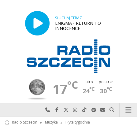
SŁUCHAJ TERAZ
ENIGMA - RETURN TO
INNOCENCE
°C
jutro
pojutrze
17
°C
°C
24
30
Najlepiej po prostu do nas zadzwoń
Odwiedź nas na Facebook-u
Odwiedź nas na X
Odwiedź nas na Instagram-ie
Odwiedź nas na TikTok-u
Szukaj nas na Spotify
Wyślij do nas w
Szukaj
Radio Szczecin
»
Muzyka
»
Płyta tygodnia