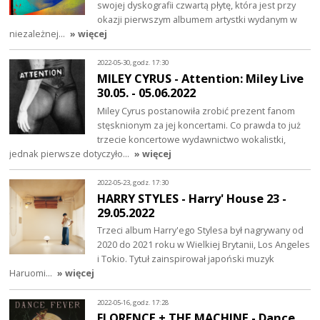
swojej dyskografii czwartą płytę, która jest przy
okazji pierwszym albumem artystki wydanym w
niezależnej…
» więcej
2022-05-30, godz. 17:30
MILEY CYRUS - Attention: Miley Live
30.05. - 05.06.2022
Miley Cyrus postanowiła zrobić prezent fanom
stęsknionym za jej koncertami. Co prawda to już
trzecie koncertowe wydawnictwo wokalistki,
jednak pierwsze dotyczyło…
» więcej
2022-05-23, godz. 17:30
HARRY STYLES - Harry' House 23 -
29.05.2022
Trzeci album Harry'ego Stylesa był nagrywany od
2020 do 2021 roku w Wielkiej Brytanii, Los Angeles
i Tokio. Tytuł zainspirował japoński muzyk
Haruomi…
» więcej
2022-05-16, godz. 17:28
FLORENCE + THE MACHINE - Dance