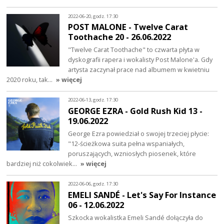
2022-06-20, godz. 17:30
POST MALONE - Twelve Carat
Toothache 20 - 26.06.2022
"Twelve Carat Toothache" to czwarta płyta w
dyskografii rapera i wokalisty Post Malone'a. Gdy
artysta zaczynał prace nad albumem w kwietniu
2020 roku, tak…
» więcej
2022-06-13, godz. 17:30
GEORGE EZRA - Gold Rush Kid 13 -
19.06.2022
George Ezra powiedział o swojej trzeciej płycie:
"12-ścieżkowa suita pełna wspaniałych,
poruszających, wzniosłych piosenek, które
bardziej niż cokolwiek…
» więcej
2022-06-06, godz. 17:30
EMELI SANDÉ - Let's Say For Instance
06 - 12.06.2022
Szkocka wokalistka Emeli Sandé dołączyła do