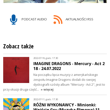
PODCAST AUDIO
AKTUALNOŚCI RSS
Zobacz także
2022-07-18, godz. 17:30
IMAGINE DRAGONS - Mercury - Act 2
18 - 24.07.2022
Na początku lipca muzycy z amerykańskiego
zespołu Imagine Dragons dodali do swojej
dyskografii szósty album "Mercury - Act 2", jest to
przy okazji druga część…
» więcej
2022-07-11, godz. 17:30
RÓŻNI WYKONAWCY - Minionki:
Wejście Gru (Muzyka filmowa) 11 -