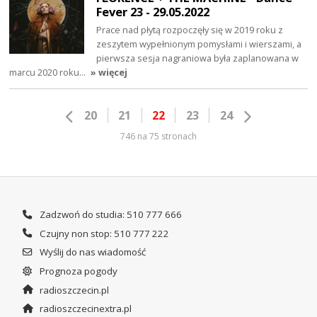
Fever 23 - 29.05.2022
Prace nad płytą rozpoczęły się w 2019 roku z
zeszytem wypełnionym pomysłami i wierszami, a
pierwsza sesja nagraniowa była zaplanowana w
marcu 2020 roku…
» więcej
20
21
22
23
24
746 na 75 stronach
Zadzwoń do studia: 510 777 666
Czujny non stop: 510 777 222
Wyślij do nas wiadomość
Prognoza pogody
radioszczecin.pl
radioszczecinextra.pl