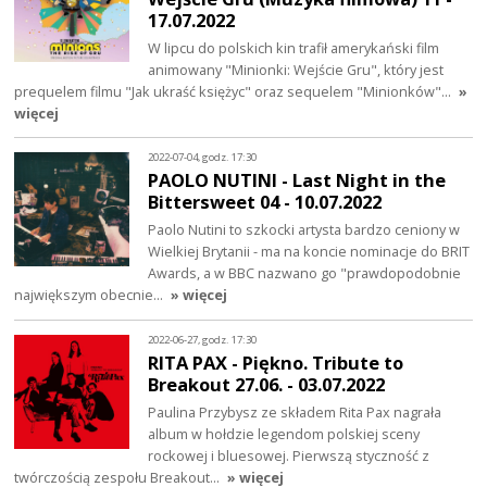
17.07.2022
W lipcu do polskich kin trafił amerykański film
animowany "Minionki: Wejście Gru", który jest
prequelem filmu "Jak ukraść księżyc" oraz sequelem "Minionków"…
»
więcej
2022-07-04, godz. 17:30
PAOLO NUTINI - Last Night in the
Bittersweet 04 - 10.07.2022
Paolo Nutini to szkocki artysta bardzo ceniony w
Wielkiej Brytanii - ma na koncie nominacje do BRIT
Awards, a w BBC nazwano go "prawdopodobnie
największym obecnie…
» więcej
2022-06-27, godz. 17:30
RITA PAX - Piękno. Tribute to
Breakout 27.06. - 03.07.2022
Paulina Przybysz ze składem Rita Pax nagrała
album w hołdzie legendom polskiej sceny
rockowej i bluesowej. Pierwszą styczność z
twórczością zespołu Breakout…
» więcej