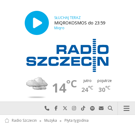
SŁUCHAJ TERAZ
MIQROKOSMOS do 23:59
Miqro
°C
jutro
pojutrze
14
°C
°C
24
30
Najlepiej po prostu do nas zadzwoń
Odwiedź nas na Facebook-u
Odwiedź nas na X
Odwiedź nas na Instagram-ie
Odwiedź nas na TikTok-u
Szukaj nas na Spotify
Wyślij do nas w
Szukaj
Radio Szczecin
»
Muzyka
»
Płyta tygodnia