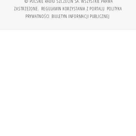
© POLSKIE RADIO SZCZECIN SA. WSZYSTKIE PRAWA
ZASTRZEŻONE.
REGULAMIN KORZYSTANIA Z PORTALU
POLITYKA
PRYWATNOŚCI
BIULETYN INFORMACJI PUBLICZNEJ