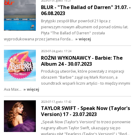
2023-07-31, godz. 15:21
BLUR - "The Ballad of Darren" 31.07. -
06.08.2023
Brytyjski zespół Blur powrócił 21 lipca z
pierwszym nowym albumem od ponad ośmiu lat.
Płyta "The Ballad of Darren" została
wyprodukowana przez Jamesa Forda…
» więcej
2023-07-24, godz. 17:24
ROŻNI WYKONAWCY - Barbie: The
Album 24 - 30.07.2023
Produkcją utworów, które powstały z inspiracji
obrazem "Barbie" zajął się Mark Ronson, a
soundtrack wsparli liczni artyści - to między innymi
Ava Max…
» więcej
2023-07-17, godz. 17:42
TAYLOR SWIFT - Speak Now (Taylor's
Version) 17 - 23.07.2023
„Speak Now (Taylor’s Version)” to trzeci ponownie
nagrany album Taylor Swift, ukazujący się po
wydaniu płyt "Fearless (Taylor's Version)" i "Red…