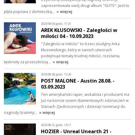
zaprezentowała swój drugi album "GUTS". Jest to
płyta popowa z domieszką…
» więcej
2023-09-04, godz. 17:21
AREK KŁUSOWSKI - Zaległości w
miłości 04 - 10.09.2023
"Zaległości w miłości" to trzeci studyjny Arka
Kłusowskiego, który w swoich utworach
podejmuje tematy trudnej miłości, rozstania,
tęsknoty za przeszłością…
» więcej
2023-08-28, godz. 12:26
POST MALONE - Austin 28.08. -
03.09.2023
Ten amerykański raper, wokalista i producent ma
już na koncie osiem diamentowych odznaczeń w
Stanach Zjednoczonych i dziesięć nominacji do
nagrody Grammy…
» więcej
2023-08-21, godz. 14:11
HOZIER - Unreal Unearth 21 -