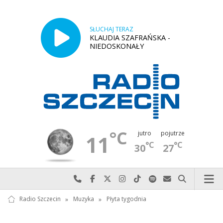
SŁUCHAJ TERAZ
KLAUDIA SZAFRAŃSKA -
NIEDOSKONAŁY
°C
jutro
pojutrze
11
°C
°C
30
27
Najlepiej po prostu do nas zadzwoń
Odwiedź nas na Facebook-u
Odwiedź nas na X
Odwiedź nas na Instagram-ie
Odwiedź nas na TikTok-u
Szukaj nas na Spotify
Wyślij do nas w
Szukaj
Radio Szczecin
»
Muzyka
»
Płyta tygodnia