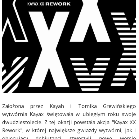
Założona przez Kayah i Tomika Grewińskiego
wytwórnia Kayax świętowała w ubiegłym roku swoje
dwudziestolecie. Z tej okazji powstała akcja "Kayax XX
Rework", w której największe gwiazdy wytwórni, jak i
obiecujący debiutanci stworzyli nowe wersje