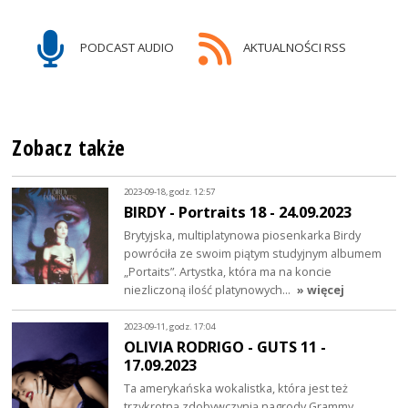
PODCAST AUDIO
AKTUALNOŚCI RSS
Zobacz także
2023-09-18, godz. 12:57
BIRDY - Portraits 18 - 24.09.2023
Brytyjska, multiplatynowa piosenkarka Birdy
powróciła ze swoim piątym studyjnym albumem
„Portaits”. Artystka, która ma na koncie
niezliczoną ilość platynowych…
» więcej
2023-09-11, godz. 17:04
OLIVIA RODRIGO - GUTS 11 -
17.09.2023
Ta amerykańska wokalistka, która jest też
trzykrotną zdobywczynią nagrody Grammy,