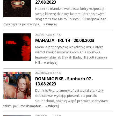
27.08.2023
Hozier to irlandzki wokalista, który rozpoczął
swoją karierę dziesięć lat temu przebojowym
singlem "Take Me to Church". 18 sierpnia jego
dyskografia poszerzyła…
» więcej
2023-08-14, godz. 17:39
MAHALIA - IRL 14 - 20.08.2023
Mahalia jest brytyjską wokalistką R'n'B, która
wśród swoich inspiracji wymienia soulowe
legendy takie jak Erykah Badu, Jill Scott i Lauryn
Hill…
» więcej
2023-08-07, godz. 17:25
DOMINIC FIKE - Sunburn 07 -
13.08.2023
Dominic Fike to amerykański wokalista, który
debiutował, wydając piosenki na portalu
Soundcloud, później współpracował z artystami
takimi jak Brockhampton…
» więcej