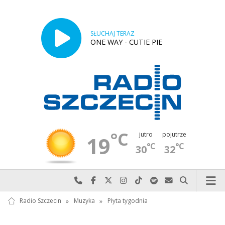
SŁUCHAJ TERAZ
ONE WAY - CUTIE PIE
°C
jutro
pojutrze
19
°C
°C
30
32
Najlepiej po prostu do nas zadzwoń
Odwiedź nas na Facebook-u
Odwiedź nas na X
Odwiedź nas na Instagram-ie
Odwiedź nas na TikTok-u
Szukaj nas na Spotify
Wyślij do nas w
Szukaj
Radio Szczecin
»
Muzyka
»
Płyta tygodnia