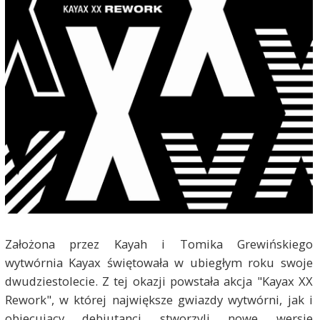
Założona przez Kayah i Tomika Grewińskiego
wytwórnia Kayax świętowała w ubiegłym roku swoje
dwudziestolecie. Z tej okazji powstała akcja "Kayax XX
Rework", w której największe gwiazdy wytwórni, jak i
obiecujący debiutanci stworzyli nowe wersje