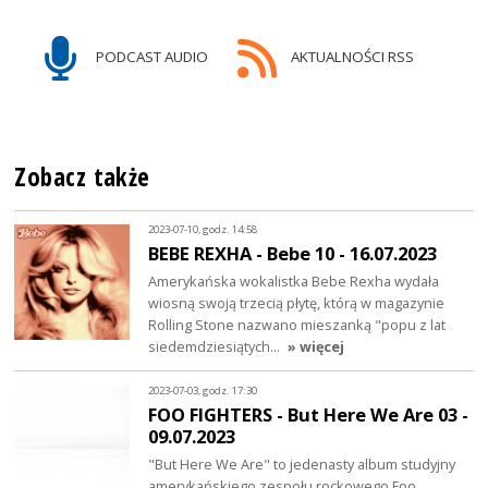
PODCAST AUDIO
AKTUALNOŚCI RSS
Zobacz także
2023-07-10, godz. 14:58
BEBE REXHA - Bebe 10 - 16.07.2023
Amerykańska wokalistka Bebe Rexha wydała
wiosną swoją trzecią płytę, którą w magazynie
Rolling Stone nazwano mieszanką "popu z lat
siedemdziesiątych…
» więcej
2023-07-03, godz. 17:30
FOO FIGHTERS - But Here We Are 03 -
09.07.2023
"But Here We Are" to jedenasty album studyjny
amerykańskiego zespołu rockowego Foo