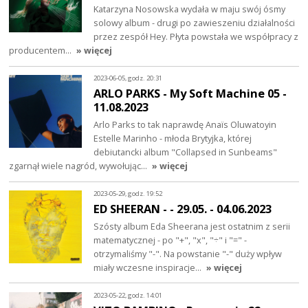
Katarzyna Nosowska wydała w maju swój ósmy
solowy album - drugi po zawieszeniu działalności
przez zespół Hey. Płyta powstała we współpracy z
producentem…
» więcej
2023-06-05, godz. 20:31
ARLO PARKS - My Soft Machine 05 -
11.08.2023
Arlo Parks to tak naprawdę Anaïs Oluwatoyin
Estelle Marinho - młoda Brytyjka, której
debiutancki album "Collapsed in Sunbeams"
zgarnął wiele nagród, wywołując…
» więcej
2023-05-29, godz. 19:52
ED SHEERAN - - 29.05. - 04.06.2023
Szósty album Eda Sheerana jest ostatnim z serii
matematycznej - po "+", "x", "÷" i "=" -
otrzymaliśmy "-". Na powstanie "-" duży wpływ
miały wczesne inspiracje…
» więcej
2023-05-22, godz. 14:01