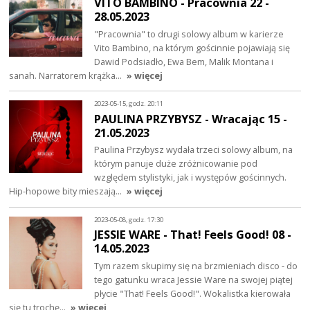
VITO BAMBINO - Pracownia 22 -
28.05.2023
"Pracownia" to drugi solowy album w karierze
Vito Bambino, na którym gościnnie pojawiają się
Dawid Podsiadło, Ewa Bem, Malik Montana i
sanah. Narratorem krążka…
» więcej
2023-05-15, godz. 20:11
PAULINA PRZYBYSZ - Wracając 15 -
21.05.2023
Paulina Przybysz wydała trzeci solowy album, na
którym panuje duże zróżnicowanie pod
względem stylistyki, jak i występów gościnnych.
Hip-hopowe bity mieszają…
» więcej
2023-05-08, godz. 17:30
JESSIE WARE - That! Feels Good! 08 -
14.05.2023
Tym razem skupimy się na brzmieniach disco - do
tego gatunku wraca Jessie Ware na swojej piątej
płycie "That! Feels Good!". Wokalistka kierowała
się tu trochę…
» więcej