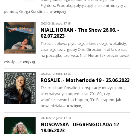
Fighters. Produkcją płyty zajęli się sami muzycy z
pomocą Grega Kurstina…
» więcej
2023-06-26, godz. 17:15
NIALL HORAN - The Show 26.06. -
02.07.2023
Trzecia solowa płyta tego irlandzkiego wokalisty,
znanego też z grupy One Direction, trafiła do nas
na początku czerwca. Niall Horan tak prezentował
wtedy…
» więcej
2023-06-19, godz. 13:36
ROSALIE. - Motherlode 19 - 25.06.2023
Trzeci album Rosalie. to inspiracje muzyką soul,
alternatywnym popem z lat 70. i 80., czy
współczesnym hip-hopem, R'n'B i trapem. Jak
powiedziała…
» więcej
2023-06-12, godz. 17:30
NOSOWSKA - DEGRENGOLADA 12 -
18.06.2023