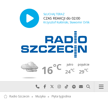
SŁUCHAJ TERAZ
CZAS REAKCJI do 02:00
Krzysztof Kukliński, Sławomir Orlik
°C
jutro
pojutrze
16
°C
°C
24
29
Najlepiej po prostu do nas zadzwoń
Odwiedź nas na Facebook-u
Odwiedź nas na X
Odwiedź nas na Instagram-ie
Odwiedź nas na TikTok-u
Szukaj nas na Spotify
Wyślij do nas w
Szukaj
Radio Szczecin
»
Muzyka
»
Płyta tygodnia