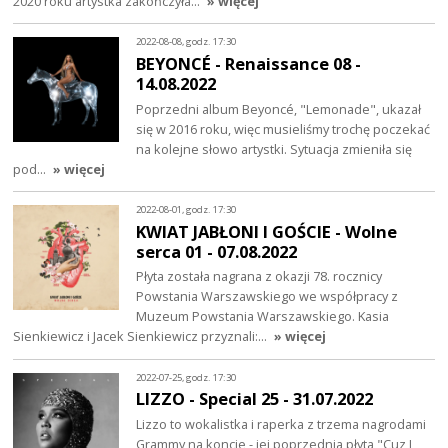
2020 roku artystka zakończyła…
» więcej
2022-08-08, godz. 17:30
BEYONCÉ - Renaissance 08 -
14.08.2022
Poprzedni album Beyoncé, "Lemonade", ukazał
się w 2016 roku, więc musieliśmy trochę poczekać
na kolejne słowo artystki. Sytuacja zmieniła się
pod…
» więcej
2022-08-01, godz. 17:30
KWIAT JABŁONI I GOŚCIE - Wolne
serca 01 - 07.08.2022
Płyta została nagrana z okazji 78. rocznicy
Powstania Warszawskiego we współpracy z
Muzeum Powstania Warszawskiego. Kasia
Sienkiewicz i Jacek Sienkiewicz przyznali:…
» więcej
2022-07-25, godz. 17:30
LIZZO - Special 25 - 31.07.2022
Lizzo to wokalistka i raperka z trzema nagrodami
Grammy na koncie - jej poprzednia płyta "Cuz I