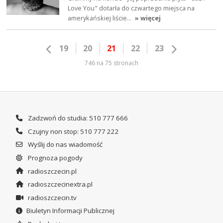
Love You" dotarła do czwartego miejsca na
amerykańskiej liście…
» więcej
19
20
21
22
23
746 na 75 stronach
Zadzwoń do studia: 510 777 666
Czujny non stop: 510 777 222
Wyślij do nas wiadomość
Prognoza pogody
radioszczecin.pl
radioszczecinextra.pl
radioszczecin.tv
Biuletyn Informacji Publicznej