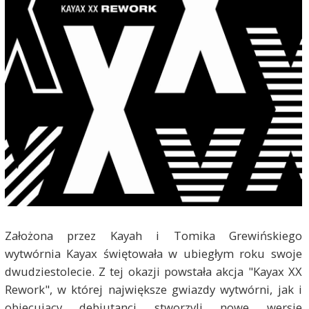
Założona przez Kayah i Tomika Grewińskiego
wytwórnia Kayax świętowała w ubiegłym roku swoje
dwudziestolecie. Z tej okazji powstała akcja "Kayax XX
Rework", w której największe gwiazdy wytwórni, jak i
obiecujący debiutanci stworzyli nowe wersje