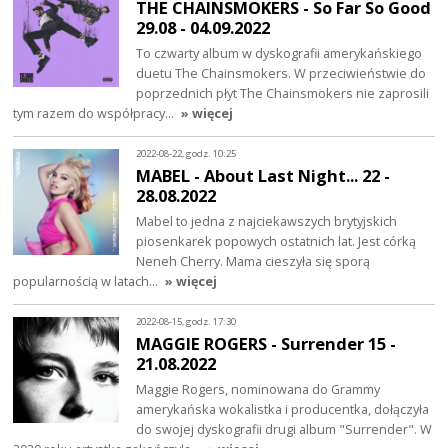
THE CHAINSMOKERS - So Far So Good
29.08 - 04.09.2022
To czwarty album w dyskografii amerykańskiego
duetu The Chainsmokers. W przeciwieństwie do
poprzednich płyt The Chainsmokers nie zaprosili
tym razem do współpracy…
» więcej
2022-08-22, godz. 10:25
MABEL - About Last Night... 22 -
28.08.2022
Mabel to jedna z najciekawszych brytyjskich
piosenkarek popowych ostatnich lat. Jest córką
Neneh Cherry. Mama cieszyła się sporą
popularnością w latach…
» więcej
2022-08-15, godz. 17:30
MAGGIE ROGERS - Surrender 15 -
21.08.2022
Maggie Rogers, nominowana do Grammy
amerykańska wokalistka i producentka, dołączyła
do swojej dyskografii drugi album "Surrender". W