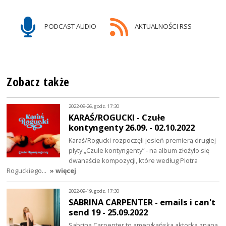
PODCAST AUDIO
AKTUALNOŚCI RSS
Zobacz także
2022-09-26, godz. 17:30
KARAŚ/ROGUCKI - Czułe
kontyngenty 26.09. - 02.10.2022
Karaś/Rogucki rozpoczęli jesień premierą drugiej
płyty „Czułe kontyngenty” - na album złożyło się
dwanaście kompozycji, które według Piotra
Roguckiego…
» więcej
2022-09-19, godz. 17:30
SABRINA CARPENTER - emails i can't
send 19 - 25.09.2022
Sabrina Carpenter to amerykańska aktorka znana