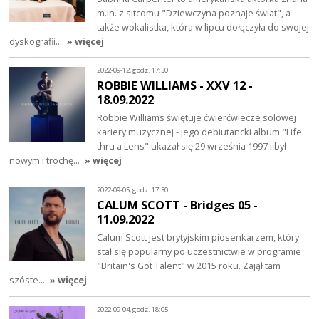
m.in. z sitcomu "​Dziewczyna poznaje świat", a
także wokalistka, która w lipcu dołączyła do swojej
dyskografii…
» więcej
2022-09-12, godz. 17:30
ROBBIE WILLIAMS - XXV 12 -
18.09.2022
Robbie Williams świętuje ćwierćwiecze solowej
kariery muzycznej - jego debiutancki album "Life
thru a Lens" ukazał się 29 września 1997 i był
nowym i trochę…
» więcej
2022-09-05, godz. 17:30
CALUM SCOTT - Bridges 05 -
11.09.2022
Calum Scott jest brytyjskim piosenkarzem, który
stał się popularny po uczestnictwie w programie
"Britain's Got Talent" w 2015 roku. Zajął tam
szóste…
» więcej
2022-09-04, godz. 18:05