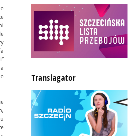
 o
ce
mi
le
ry
fa
i”
ta
Translagator
 o
ie
m,
lu
ze
do