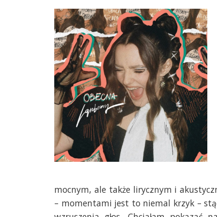
mocnym, ale także lirycznym i akustyc
– momentami jest to niemal krzyk – stą
wzruszenia głos. Chciałam pokazać n