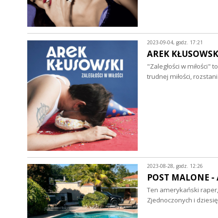
2023-09-04, godz. 17:21
AREK KŁUSOWSKI -
"Zaległości w miłości" 
trudnej miłości, rozstan
2023-08-28, godz. 12:26
POST MALONE - Au
Ten amerykański raper,
Zjednoczonych i dzies