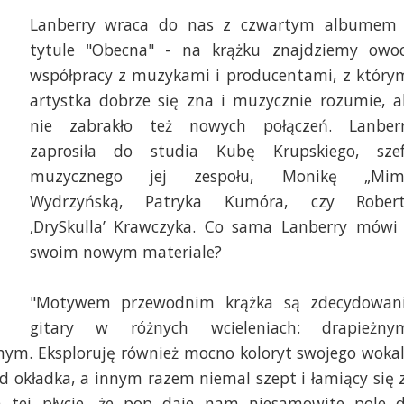
Lanberry wraca do nas z czwartym albumem
tytule "Obecna" - na krążku znajdziemy owo
współpracy z muzykami i producentami, z który
artystka dobrze się zna i muzycznie rozumie, a
nie zabrakło też nowych połączeń. Lanber
zaprosiła do studia Kubę Krupskiego, sze
muzycznego jej zespołu, Monikę „Mim
Wydrzyńską, Patryka Kumóra, czy Rober
‚DrySkulla’ Krawczyka. Co sama Lanberry mówi
swoim nowym materiale?
"Motywem przewodnim krążka są zdecydowan
gitary w różnych wcieleniach: drapieżny
znym. Eksploruję również mocno koloryt swojego woka
d okładka, a innym razem niemal szept i łamiący się 
a tej płycie, że pop daje nam niesamowite pole 