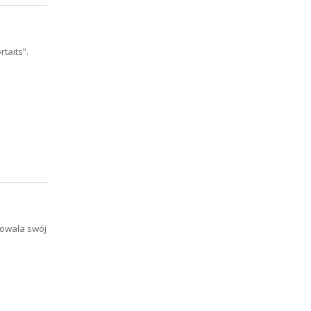
taits”.
towała swój