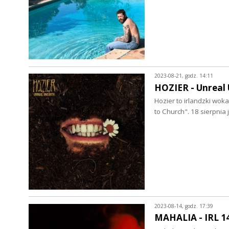
2023-08-21, godz. 14:11
HOZIER - Unreal 
Hozier to irlandzki wok
to Church". 18 sierpni
2023-08-14, godz. 17:39
MAHALIA - IRL 14