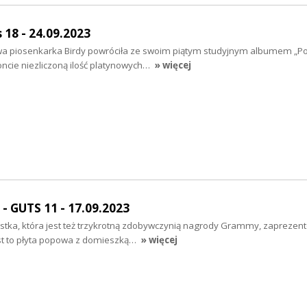
 18 - 24.09.2023
owa piosenkarka Birdy powróciła ze swoim piątym studyjnym albumem „Por
oncie niezliczoną ilość platynowych…
» więcej
 GUTS 11 - 17.09.2023
tka, która jest też trzykrotną zdobywczynią nagrody Grammy, zaprezen
st to płyta popowa z domieszką…
» więcej