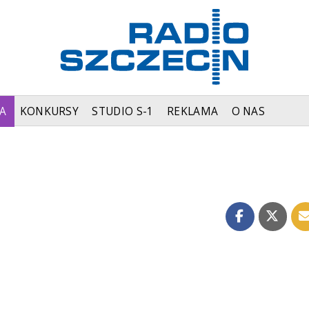
A
KONKURSY
STUDIO S-1
REKLAMA
O NAS