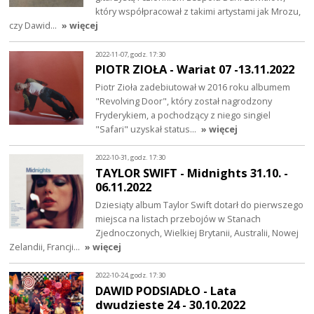
który współpracował z takimi artystami jak Mrozu,
czy Dawid…
» więcej
2022-11-07, godz. 17:30
PIOTR ZIOŁA - Wariat 07 -13.11.2022
Piotr Zioła zadebiutował w 2016 roku albumem
"Revolving Door", który został nagrodzony
Fryderykiem, a pochodzący z niego singiel
"Safari" uzyskał status…
» więcej
2022-10-31, godz. 17:30
TAYLOR SWIFT - Midnights 31.10. -
06.11.2022
Dziesiąty album Taylor Swift dotarł do pierwszego
miejsca na listach przebojów w Stanach
Zjednoczonych, Wielkiej Brytanii, Australii, Nowej
Zelandii, Francji…
» więcej
2022-10-24, godz. 17:30
DAWID PODSIADŁO - Lata
dwudzieste 24 - 30.10.2022