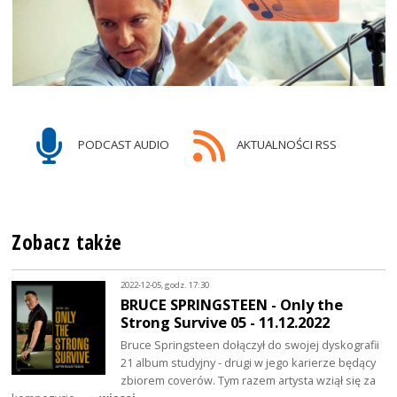
PODCAST AUDIO
AKTUALNOŚCI RSS
Zobacz także
2022-12-05, godz. 17:30
BRUCE SPRINGSTEEN - Only the
Strong Survive 05 - 11.12.2022
Bruce Springsteen dołączył do swojej dyskografii
21 album studyjny - drugi w jego karierze będący
zbiorem coverów. Tym razem artysta wziął się za