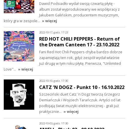
Dawid Podsiadło wydał swoją czwartą płytę -
album został wyprodukowany we współpracy z
Jakubem Galińskim, producentem muzycznym,
który gra w zespole…
» więcej
2022-10-17, godz. 17:23
RED HOT CHILI PEPPERS - Return of
the Dream Canteen 17 - 23.10.2022
Fani Red Hot Chili Peppers chyba bardzo dobrze
zapamiętają ten rok, gdyż zespół wydał właśnie
już drugą w tym roku płytę. Pierwsza, "Unlimited
Love"…
» więcej
2022-10-10, godz. 17:30
CATZ ‘N DOGZ - Punkt 10 - 16.10.2022
Szczeciński duet Catz 'n Dogz tworzą Grzegorz
Demiańczuk i Wojciech Tarańczuk. Artyści od lat
podbijają świat muzyki elektronicznej - grali już
praktycznie…
» więcej
2022-10-03, godz. 17:30