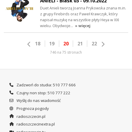
ANIELI - Blask 03 - 09.10.2022
Duet Anieli tworzą Joanna Prykowska znana m.in.
z grupy Firebirds oraz Paweł Krawczyk, który
napisał muzykę na wszystkie płyty Heya w XXI
wieku. Obydwoje…
» więcej
18
19
20
21
22
746 na 75 stronach
Zadzwoń do studia: 510 777 666
Czujny non stop: 510 777 222
Wyślij do nas wiadomość
Prognoza pogody
radioszczecin.pl
radioszczecinextra.pl
radioszczecin.tv