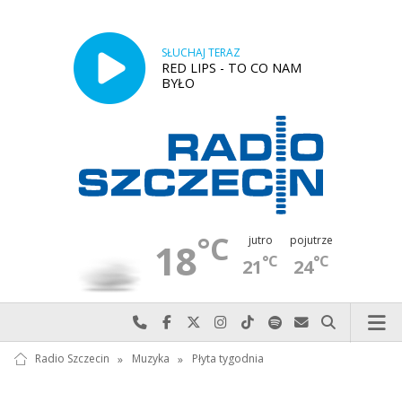
SŁUCHAJ TERAZ
RED LIPS - TO CO NAM
BYŁO
°C
jutro
pojutrze
18
°C
°C
21
24
Najlepiej po prostu do nas zadzwoń
Odwiedź nas na Facebook-u
Odwiedź nas na X
Odwiedź nas na Instagram-ie
Odwiedź nas na TikTok-u
Szukaj nas na Spotify
Wyślij do nas w
Szukaj
Radio Szczecin
»
Muzyka
»
Płyta tygodnia