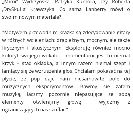
„Mimi” Wydrzyńską, Patryka Kumóra, czy Roberta
‚DrySkulla’ Krawczyka. Co sama Lanberry mówi o
swoim nowym materiale?
"Motywem przewodnim krążka są zdecydowanie gitary
w różnych wcieleniach: drapieżnym, mocnym, ale także
lirycznym i akustycznym. Eksploruję również mocno
koloryt swojego wokalu – momentami jest to niemal
krzyk – stąd okładka, a innym razem niemal szept i
łamiący się ze wzruszenia głos. Chciałam pokazać na tej
płycie, że pop daje nam niesamowite pole do
muzycznych eksperymentów. Bawmy się zatem
muzyką, łączmy pozornie niepasujące ze sobą
elementy, otwierajmy głowę i wyjdźmy z
ograniczających nas szuflad".