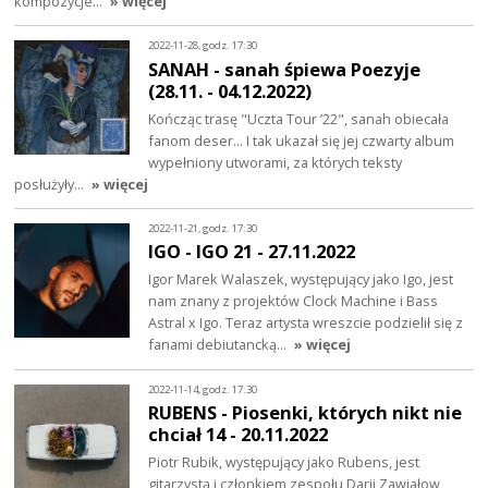
kompozycje…
» więcej
2022-11-28, godz. 17:30
SANAH - sanah śpiewa Poezyje
(28.11. - 04.12.2022)
Kończąc trasę "Uczta Tour ’22", sanah obiecała
fanom deser... I tak ukazał się jej czwarty album
wypełniony utworami, za których teksty
posłużyły…
» więcej
2022-11-21, godz. 17:30
IGO - IGO 21 - 27.11.2022
Igor Marek Walaszek, występujący jako Igo, jest
nam znany z projektów Clock Machine i Bass
Astral x Igo. Teraz artysta wreszcie podzielił się z
fanami debiutancką…
» więcej
2022-11-14, godz. 17:30
RUBENS - Piosenki, których nikt nie
chciał 14 - 20.11.2022
Piotr Rubik, występujący jako Rubens, jest
gitarzystą i członkiem zespołu Darii Zawiałow,