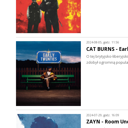
2024-08-05, godz. 11:56
CAT BURNS - Earl
O tej brytyjsko-liberyjs
zdobył ogromną popula
2024-07-29, godz. 16:09
ZAYN - Room Unde