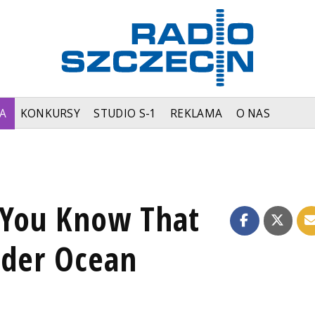
A
KONKURSY
STUDIO S-1
REKLAMA
O NAS
 You Know That
nder Ocean