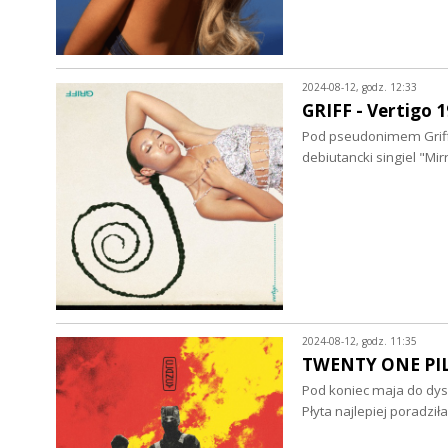
2024-08-12, godz. 12:33
GRIFF - Vertigo 1
Pod pseudonimem Griff k
debiutancki singiel "Mi
2024-08-12, godz. 11:35
TWENTY ONE PILO
Pod koniec maja do dys
Płyta najlepiej poradzi