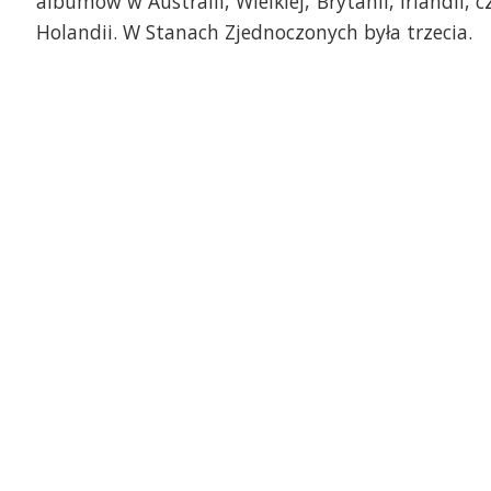
albumów w Australii, Wielkiej, Brytanii, Irlandii, c
Holandii. W Stanach Zjednoczonych była trzecia.