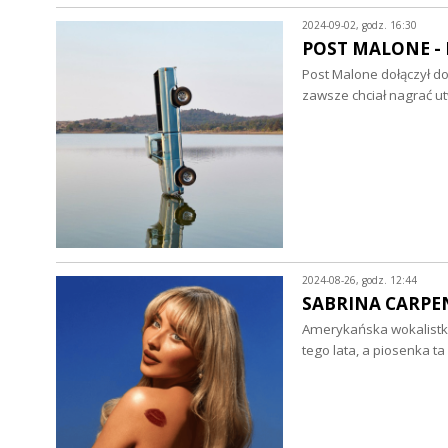
2024-09-02, godz. 16:30
POST MALONE - F-
Post Malone dołączył do 
zawsze chciał nagrać u
2024-08-26, godz. 12:44
SABRINA CARPENTE
Amerykańska wokalistka
tego lata, a piosenka t