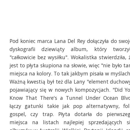
Pod koniec marca Lana Del Rey dołączyła do swoj
dyskografii dziewiąty album, który tworzy
"całkowicie bez wysiłku". Wokalistka stwierdziła, 
jest to płyta skupiona na słowie, więc "nie było t
miejsca na kolory. To tak jakbym pisała w myślach
Ważną kwestią był też dla Lany "element duchow
pojawiający się w nowych kompozycjach. "Did Y
Know That There's a Tunnel Under Ocean Blv
łączy gatunki takie jak pop alternatywny, fol
gospel, czy trap. Płyta dotarła do pierwsze
miejsca na listach najlepiej sprzedających s