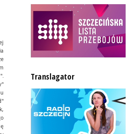
ej
ła
że
am
Translagator
".
y"
ou
d"
k,
go
ię