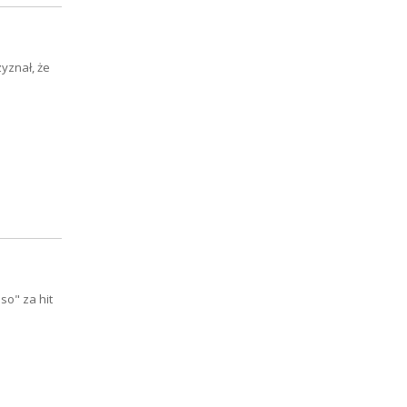
zyznał, że
so" za hit