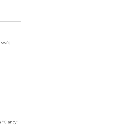
a swój
 "Clancy".