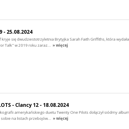
9 - 25.08.2024
ryje się dwudziestotrzyletnia Brytyjka Sarah Faith Griffiths, która wydał
rror Talk" w 2019 roku zaraz…
» więcej
TS - Clancy 12 - 18.08.2024
kografii amerykańskiego duetu Twenty One Pilots dołączył siódmy album
ła sobie na listach przebojów…
» więcej