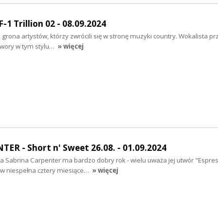
1 Trillion 02 - 08.09.2024
grona artystów, którzy zwrócili się w stronę muzyki country. Wokalista pr
twory w tym stylu…
» więcej
R - Short n' Sweet 26.08. - 01.09.2024
 Sabrina Carpenter ma bardzo dobry rok - wielu uważa jej utwór "Espres
a w niespełna cztery miesiące…
» więcej