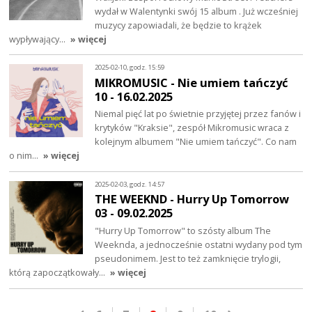
wydał w Walentynki swój 15 album . Już wcześniej
muzycy zapowiadali, że będzie to krążek
wypływający…
» więcej
2025-02-10, godz. 15:59
MIKROMUSIC - Nie umiem tańczyć
10 - 16.02.2025
Niemal pięć lat po świetnie przyjętej przez fanów i
krytyków "Kraksie", zespół Mikromusic wraca z
kolejnym albumem "Nie umiem tańczyć". Co nam
o nim…
» więcej
2025-02-03, godz. 14:57
THE WEEKND - Hurry Up Tomorrow
03 - 09.02.2025
"Hurry Up Tomorrow" to szósty album The
Weeknda, a jednocześnie ostatni wydany pod tym
pseudonimem. Jest to też zamknięcie trylogii,
którą zapoczątkowały…
» więcej