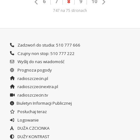
6
7
8
9
10
747 na 75 stronach
Zadzwoń do studia: 510 777 666
Czujny non stop: 510 777 222
Wyślij do nas wiadomość
Prognoza pogody
radioszczecin.pl
radioszczecinextra.pl
radioszczecin.tv
Biuletyn Informacji Publicznej
Posłuchaj teraz
Logowanie
DUŻA CZCIONKA
DUŻY KONTRAST