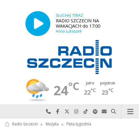
SŁUCHAJ TERAZ
RADIO SZCZECIN NA
WAKACJACH do 17:00
Anna Łukaszek
°C
jutro
pojutrze
24
°C
°C
22
23
Najlepiej po prostu do nas zadzwoń
Odwiedź nas na Facebook-u
Odwiedź nas na X
Odwiedź nas na Instagram-ie
Odwiedź nas na TikTok-u
Szukaj nas na Spotify
Wyślij do nas w
Szukaj
Radio Szczecin
»
Muzyka
»
Płyta tygodnia