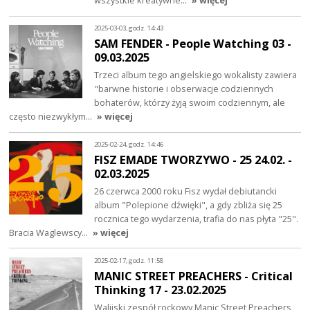
wszystkie kreatywne…
» więcej
2025-03-03, godz. 14:43
SAM FENDER - People Watching 03 -
09.03.2025
Trzeci album tego angielskiego wokalisty zawiera
"barwne historie i obserwacje codziennych
bohaterów, którzy żyją swoim codziennym, ale
często niezwykłym…
» więcej
2025-02-24, godz. 14:46
FISZ EMADE TWORZYWO - 25 24.02. -
02.03.2025
26 czerwca 2000 roku Fisz wydał debiutancki
album "Polepione dźwięki", a gdy zbliża się 25
rocznica tego wydarzenia, trafia do nas płyta "25".
Bracia Waglewscy…
» więcej
2025-02-17, godz. 11:58
MANIC STREET PREACHERS - Critical
Thinking 17 - 23.02.2025
Walijski zespół rockowy Manic Street Preachers