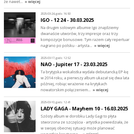
że nawet…
» więcej
2025-03-24, godz. 16:50
IGO - 12 24 - 30.03.2025
Na drugim solowym albumie Igo znajdziemy
dwanaście utworów, trzy impresje oraz trzy
kompozycje bonusowe. Tym razem cały repertuar
nagrano po polsku - artysta…
» więcej
2025-03-17, godz. 12:52
NAO - Jupiter 17 - 23.03.2025
Ta brytyjska wokalistka wydała debiutancką EP-kę
w 2014 roku, a pierwszy album ukazał się dwa lata
później, robiąc wrażenie na krytykach
nowatorskim połączeniem…
» więcej
2025-03-10, godz. 12:41
LADY GAGA - Mayhem 10 - 16.03.2025
Szósty album w dorobku Lady Gagi to płyta
stworzona ze szczęścia - artystka powiedziała, że
w swojej obecnej sytuacji może planować