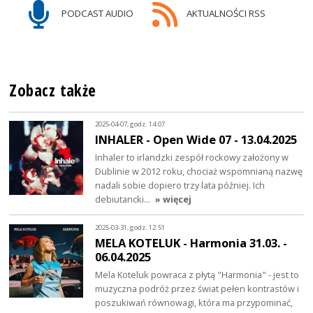
PODCAST AUDIO
AKTUALNOŚCI RSS
Zobacz także
2025-04-07, godz. 14:07
INHALER - Open Wide 07 - 13.04.2025
Inhaler to irlandzki zespół rockowy założony w
Dublinie w 2012 roku, chociaż wspomnianą nazwę
nadali sobie dopiero trzy lata później. Ich
debiutancki…
» więcej
2025-03-31, godz. 12:51
MELA KOTELUK - Harmonia 31.03. -
06.04.2025
Mela Koteluk powraca z płytą "Harmonia" - jest to
muzyczna podróż przez świat pełen kontrastów i
poszukiwań równowagi, która ma przypominać,